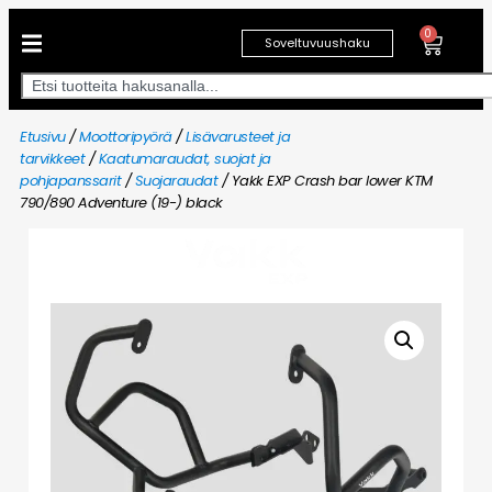
0
Soveltuvuushaku
Etusivu
/
Moottoripyörä
/
Lisävarusteet ja
tarvikkeet
/
Kaatumaraudat, suojat ja
pohjapanssarit
/
Suojaraudat
/ Yakk EXP Crash bar lower KTM
790/890 Adventure (19-) black