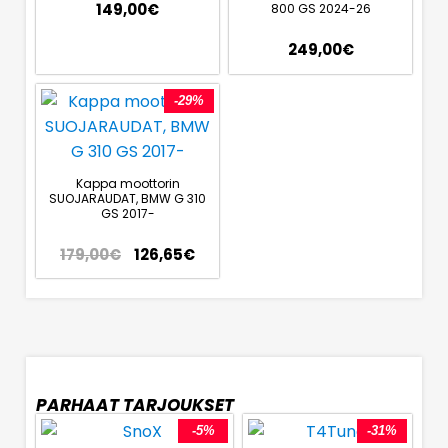
149,00
€
800 GS 2024-26
249,00
€
-29%
Kappa moottorin
SUOJARAUDAT, BMW G 310
GS 2017-
179,00
€
126,65
€
PARHAAT TARJOUKSET
-5%
-31%