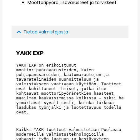
Moottoripyörä Lisävarusteet ja tarvikkeet
Tietoa valmistajasta
YAKK EXP
YAKK EXP on erikoistunut 
moottoripyörävarusteiden, kuten 
pohjapanssareiden, kaatumarautojen ja 
tavaratelineiden suunnitteluun ja 
valmistukseen vaativaan käyttöön. Tuotteet 
ovat kehittäneet ihmiset, jotka itse 
kohtaavat moottoripyöräretkien haasteet 
maailman kaukaisimmissa kolkissa – siksi he 
ymmärtävät syvällisesti, kuinka tärkeää 
laadukas työnjälki ja luotettavuus todella 
ovat.
Kaikki YAKK-tuotteet valmistetaan Puolassa 
moderneilla valmistusteknologioilla, 
vahvasti työn laatuun ja kestävyyteen 