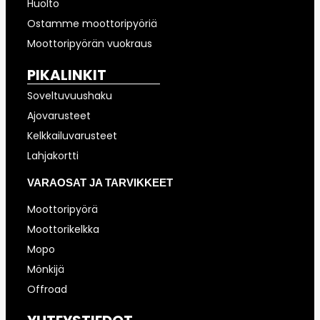
Huolto
Ostamme moottoripyöriä
Moottoripyörän vuokraus
PIKALINKIT
Soveltuvuushaku
Ajovarusteet
Kelkkailuvarusteet
Lahjakortti
VARAOSAT JA TARVIKKEET
Moottoripyörä
Moottorikelkka
Mopo
Mönkijä
Offroad