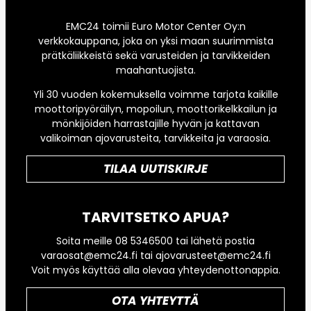
EMC24 toimii Euro Motor Center Oy:n
verkkokauppana, joka on yksi maan suurimmista
prätkäliikkeistä sekä varusteiden ja tarvikkeiden
maahantuojista.
Yli 30 vuoden kokemuksella voimme tarjota kaikille
moottoripyöräilyn, mopoilun, moottorikelkkailun ja
mönkijöiden harrastajille hyvän ja kattavan
valikoiman ajovarusteita, tarvikkeita ja varaosia.
TILAA UUTISKIRJE
TARVITSETKO APUA?
Soita meille 08 5346500 tai lähetä postia
varaosat@emc24.fi tai ajovarusteet@emc24.fi
Voit myös käyttää alla olevaa yhteydenottonappia.
OTA YHTEYTTÄ