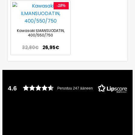
-18%
Kawasaki ILMANSUODATIN,
400/550/750
32,80
€
26,95
€
4.6
Perustuu 247 ääneen