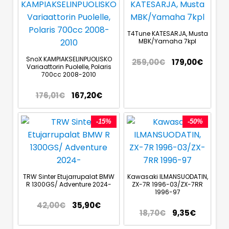
T4Tune KATESARJA, Musta
MBK/Yamaha 7kpl
SnoX KAMPIAKSELINPUOLISKO
259,00
€
179,00
€
Variaattorin Puolelle, Polaris
700cc 2008-2010
176,01
€
167,20
€
-15%
-50%
TRW Sinter Etujarrupalat BMW
Kawasaki ILMANSUODATIN,
R 1300GS/ Adventure 2024-
ZX-7R 1996-03/ZX-7RR
1996-97
42,00
€
35,90
€
18,70
€
9,35
€