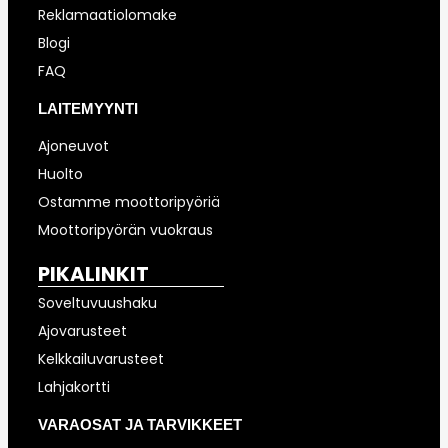
Reklamaatiolomake
Blogi
FAQ
LAITEMYYNTI
Ajoneuvot
Huolto
Ostamme moottoripyöriä
Moottoripyörän vuokraus
PIKALINKIT
Soveltuvuushaku
Ajovarusteet
Kelkkailuvarusteet
Lahjakortti
VARAOSAT JA TARVIKKEET