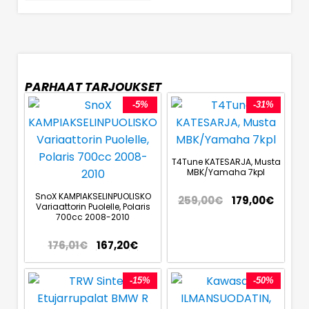
PARHAAT TARJOUKSET
-5%
-31%
T4Tune KATESARJA, Musta
MBK/Yamaha 7kpl
SnoX KAMPIAKSELINPUOLISKO
259,00
€
179,00
€
Variaattorin Puolelle, Polaris
700cc 2008-2010
176,01
€
167,20
€
-15%
-50%