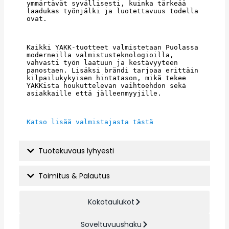
ymmärtävät syvällisesti, kuinka tärkeää 
laadukas työnjälki ja luotettavuus todella 
ovat.
Kaikki YAKK-tuotteet valmistetaan Puolassa 
moderneilla valmistusteknologioilla, 
vahvasti työn laatuun ja kestävyyteen 
panostaen. Lisäksi brändi tarjoaa erittäin 
kilpailukykyisen hintatason, mikä tekee 
YAKKista houkuttelevan vaihtoehdon sekä 
asiakkaille että jälleenmyyjille.
Katso lisää valmistajasta tästä
Tuotekuvaus lyhyesti
Toimitus & Palautus
Kokotaulukot
Soveltuvuushaku