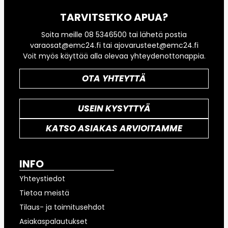
TARVITSETKO APUA?
Soita meille 08 5346500 tai lähetä postia
varaosat@emc24.fi tai ajovarusteet@emc24.fi
Voit myös käyttää alla olevaa yhteydenottonappia.
OTA YHTEYTTÄ
USEIN KYSYTTYÄ
KATSO ASIAKAS ARVIOITAMME
INFO
Yhteystiedot
Tietoa meistä
Tilaus- ja toimitusehdot
Asiakaspalautukset