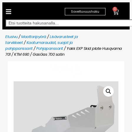
0
Soveltuvuushaku
Etusivu
/
Moottoripyörä
/
Lisävarusteet ja
tarvikkeet
/
Kaatumaraudat, suojat ja
pohjapanssarit
/
Pohjapanssarit
/ Yakk EXP Skid plate Husqvarna
701 / KTM 690 / GasGas 700 satin