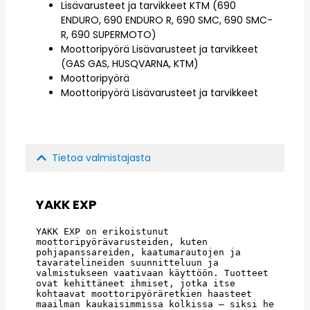
Lisävarusteet ja tarvikkeet KTM (690
ENDURO, 690 ENDURO R, 690 SMC, 690 SMC-
R, 690 SUPERMOTO)
Moottoripyörä Lisävarusteet ja tarvikkeet
(GAS GAS, HUSQVARNA, KTM)
Moottoripyörä
Moottoripyörä Lisävarusteet ja tarvikkeet
Tietoa valmistajasta
YAKK EXP
YAKK EXP on erikoistunut 
moottoripyörävarusteiden, kuten 
pohjapanssareiden, kaatumarautojen ja 
tavaratelineiden suunnitteluun ja 
valmistukseen vaativaan käyttöön. Tuotteet 
ovat kehittäneet ihmiset, jotka itse 
kohtaavat moottoripyöräretkien haasteet 
maailman kaukaisimmissa kolkissa – siksi he 