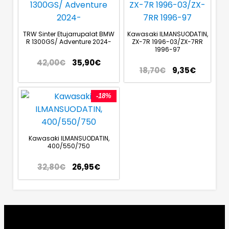
TRW Sinter Etujarrupalat BMW
Kawasaki ILMANSUODATIN,
R 1300GS/ Adventure 2024-
ZX-7R 1996-03/ZX-7RR
1996-97
42,00
€
35,90
€
18,70
€
9,35
€
-18%
Kawasaki ILMANSUODATIN,
400/550/750
32,80
€
26,95
€