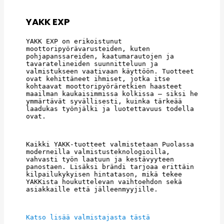
YAKK EXP
YAKK EXP on erikoistunut 
moottoripyörävarusteiden, kuten 
pohjapanssareiden, kaatumarautojen ja 
tavaratelineiden suunnitteluun ja 
valmistukseen vaativaan käyttöön. Tuotteet 
ovat kehittäneet ihmiset, jotka itse 
kohtaavat moottoripyöräretkien haasteet 
maailman kaukaisimmissa kolkissa – siksi he 
ymmärtävät syvällisesti, kuinka tärkeää 
laadukas työnjälki ja luotettavuus todella 
ovat.
Kaikki YAKK-tuotteet valmistetaan Puolassa 
moderneilla valmistusteknologioilla, 
vahvasti työn laatuun ja kestävyyteen 
panostaen. Lisäksi brändi tarjoaa erittäin 
kilpailukykyisen hintatason, mikä tekee 
YAKKista houkuttelevan vaihtoehdon sekä 
asiakkaille että jälleenmyyjille.
Katso lisää valmistajasta tästä