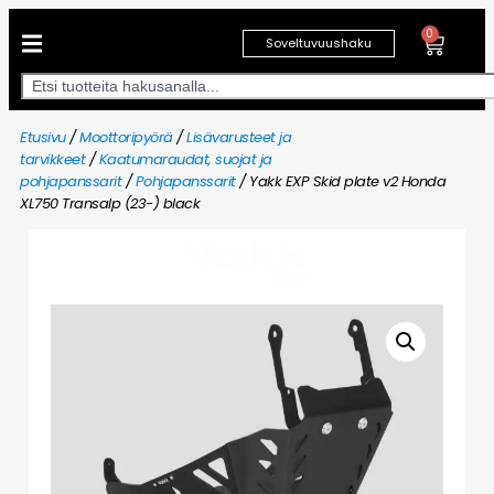
0
Soveltuvuushaku
Etusivu
/
Moottoripyörä
/
Lisävarusteet ja
tarvikkeet
/
Kaatumaraudat, suojat ja
pohjapanssarit
/
Pohjapanssarit
/ Yakk EXP Skid plate v2 Honda
XL750 Transalp (23-) black