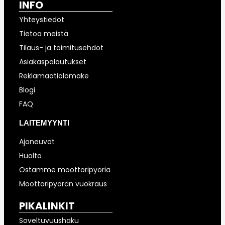
INFO
Yhteystiedot
Tietoa meistä
Tilaus- ja toimitusehdot
Asiakaspalautukset
Reklamaatiolomake
Blogi
FAQ
LAITEMYYNTI
Ajoneuvot
Huolto
Ostamme moottoripyöriä
Moottoripyörän vuokraus
PIKALINKIT
Soveltuvuushaku