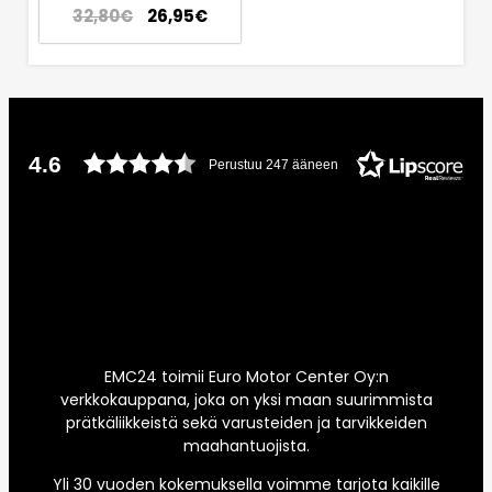
32,80
€
26,95
€
4.6
Perustuu 247 ääneen
EMC24 toimii Euro Motor Center Oy:n
verkkokauppana, joka on yksi maan suurimmista
prätkäliikkeistä sekä varusteiden ja tarvikkeiden
maahantuojista.
Yli 30 vuoden kokemuksella voimme tarjota kaikille