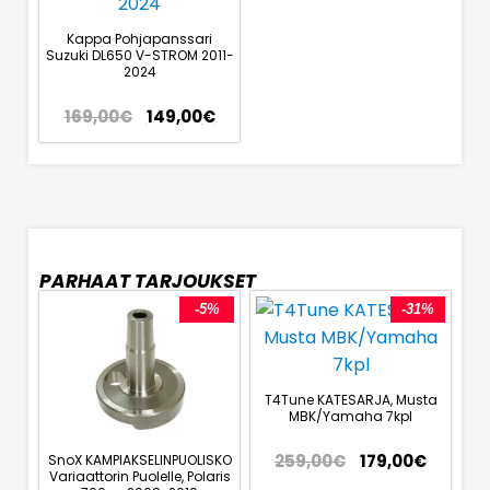
Kappa Pohjapanssari
Suzuki DL650 V-STROM 2011-
2024
169,00
€
149,00
€
PARHAAT TARJOUKSET
-5%
-31%
T4Tune KATESARJA, Musta
MBK/Yamaha 7kpl
259,00
€
179,00
€
SnoX KAMPIAKSELINPUOLISKO
Variaattorin Puolelle, Polaris