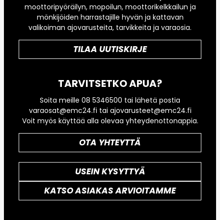
moottoripyöräilyn, mopoilun, moottorikelkkailun ja
mönkijöiden harrastajille hyvän ja kattavan
valikoiman ajovarusteita, tarvikkeita ja varaosia.
TILAA UUTISKIRJE
TARVITSETKO APUA?
Soita meille 08 5346500 tai lähetä postia
varaosat@emc24.fi tai ajovarusteet@emc24.fi
Voit myös käyttää alla olevaa yhteydenottonappia.
OTA YHTEYTTÄ
USEIN KYSYTTYÄ
KATSO ASIAKAS ARVIOITAMME