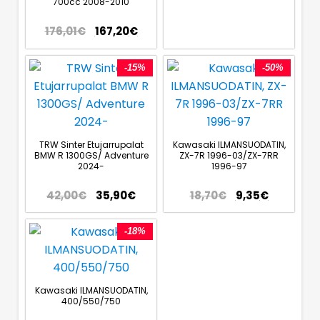
700cc 2008-2010
176,01
€
167,20
€
-15%
-50%
TRW Sinter Etujarrupalat
Kawasaki ILMANSUODATIN,
BMW R 1300GS/ Adventure
ZX-7R 1996-03/ZX-7RR
2024-
1996-97
42,00
€
35,90
€
18,70
€
9,35
€
-18%
Kawasaki ILMANSUODATIN,
400/550/750