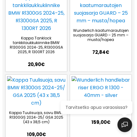
Wunderlich kaatumarautojen
suojasarja GUARD – 25 mm –
Kappa Tanklock
musta/hopea
tankkilaukkukiinnike BMW
R1300GS 2024-25, R1300GSA
72,84
€
2025, R 1300RT 2026
20,90
€
Wunderlich handlebar riser
Tarvitsetko apua varaosissa?
ERGO R 1300 – 40mm – silver
Kappa Tuulisuoja, savu BMW
R1300GS 2024-25/ GSA 2025
159,00
€
(43 x 38,5 cm)
109,00
€