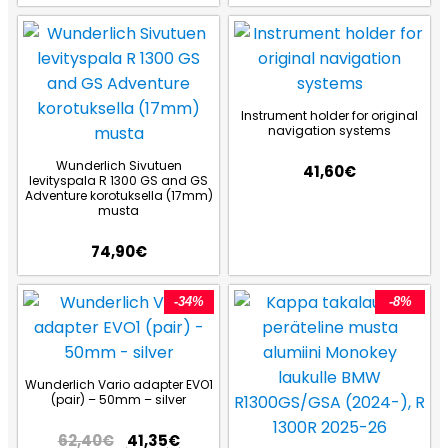
Instrument holder for original
navigation systems
Wunderlich Sivutuen
41,60
€
levityspala R 1300 GS and GS
Adventure korotuksella (17mm)
musta
74,90
€
-34%
-8%
Wunderlich Vario adapter EVO1
(pair) – 50mm – silver
62,40
€
41,35
€