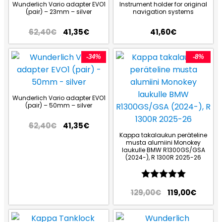
Wunderlich Vario adapter EVO1
Instrument holder for original
(pair) – 23mm – silver
navigation systems
62,40
€
41,35
€
41,60
€
-34%
-8%
Wunderlich Vario adapter EVO1
(pair) – 50mm – silver
62,40
€
41,35
€
Kappa takalaukun peräteline
musta alumiini Monokey
laukulle BMW R1300GS/GSA
(2024-), R 1300R 2025-26
Arvio:
5.0 5:sta
129,00
€
119,00
€