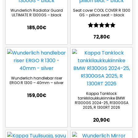
Wunderlich Radiator Guard
Seat cover COOL COVER R 1300
ULTIMATE R 1300GS – black
GS – pillion seat – black
Arvio:
5.0 5:sta
185,00
€
72,80
€
Wunderlich handlebar riser
ERGO R 1300 – 40mm – silver
Kappa Tanklock
159,00
€
tankkilaukkukiinnike BMW
R1300GS 2024-25, R1300GSA
2025, R 1300RT 2026
20,90
€