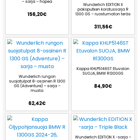
– sarja – hopea
Wunderlich EDITION X
pakoputken korotussarja R
156,20
€
1300 GS – ruostumaton teräs
311,56
€
Kappa KHLP5146ST Etuvalon
SUOJA, BMW R1300GS
Wunderlich rungon
suojatulpat 8-osainen R 1300
84,90
€
GS (Adventure) – sarja –
musta
62,42
€
Wunderlich EDITION X -sarja –