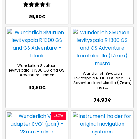
Arvio:
4.7 5:sta tähdestä
26,90
€
Wunderlich Sivutuen
levityspala R 1300 GS and GS
Wunderlich Sivutuen
Adventure – black
levityspala R 1300 GS and GS
Adventure korotuksella (17mm)
63,90
€
musta
74,90
€
-34%