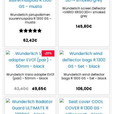
Wunderlich screen Deflector
»VARIO-ERGO 3D+« smoked
Wunderlich jarrupolkimen
grey
suurennuspala R 1300 GS –
musta
145,80
€
Arvio:
5.0 5:sta tähdestä
62,42
€
-20%
Wunderlich Vario adapter EVO1
Wunderlich wind deflector
(pair) – 50mm – black
bags R 1300 GS – Set – black
62,40
€
49,65
€
106,00
€