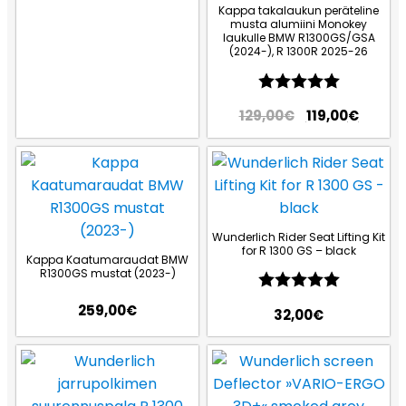
Kappa takalaukun peräteline
musta alumiini Monokey
laukulle BMW R1300GS/GSA
(2024-), R 1300R 2025-26
Arvio:
5.0 5:sta
129,00
€
119,00
€
Wunderlich Rider Seat Lifting Kit
for R 1300 GS – black
Kappa Kaatumaraudat BMW
R1300GS mustat (2023-)
Arvio:
5.0 5:sta
259,00
€
32,00
€