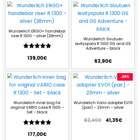
Wunderlich ERGO+ handlebar
riser R 1300 – silver (38mm)
Wunderlich Sivutuen
levityspala R 1300 GS and GS
Arvio:
5.0 5:sta tähdestä
Adventure – black
139,00
€
63,90
€
-34%
Wunderlich inner bag for
Wunderlich Vario adapter EVO1
original VARIO case R 1300 –
(pair) – 23mm – silver
Set – black
62,40
€
41,35
€
Arvio:
5.0 5:sta tähdestä
177,00
€