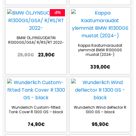
-8%
BMW ÖLJYNSUODATIN
R1300GS/GSA/ R/RS/RT 2022-
Kappa Kaatumaraudat
ylemmät BMW R1300GS
25,90
€
23,90
€
mustat (2024-)
339,00
€
Wunderlich Custom-fitted
Wunderlich Wind deflector R
Tank Cover R 1300 GS – black
1300 GS – black
74,90
€
95,90
€