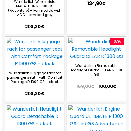
Wunderlich Windshield
124,90
€
MARATHON R 1300 GS
(Adventure) – For models with
ACC – smoked grey
208,30
€
-37%
Wunderlich Removable
Headlight Guard CLEAR R 1300
Wunderlich luggage rack for
GS
passenger seat – with Comfort
Package R 1300 GS – black
159,00
€
100,00
€
208,30
€