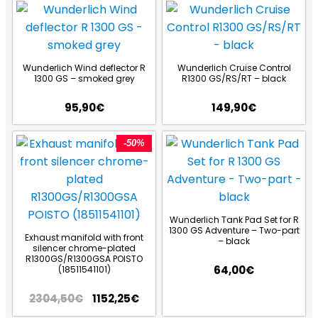
Wunderlich Wind deflector R
Wunderlich Cruise Control
1300 GS – smoked grey
R1300 GS/RS/RT – black
95,90
€
149,90
€
-50%
Wunderlich Tank Pad Set for R
1300 GS Adventure – Two-part
Exhaust manifold with front
– black
silencer chrome-plated
R1300GS/R1300GSA POISTO
64,00
€
(18511541101)
2304,50
€
1152,25
€