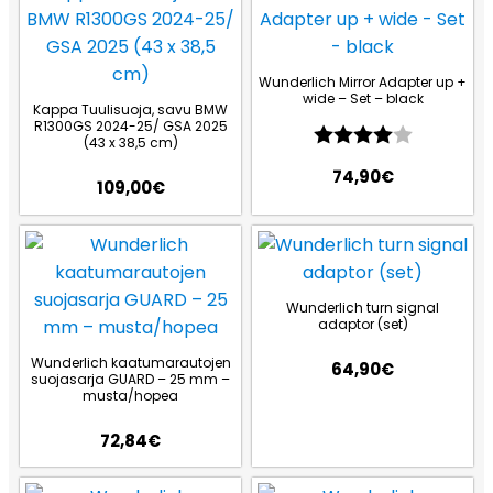
Wunderlich Mirror Adapter up +
wide – Set – black
Kappa Tuulisuoja, savu BMW
R1300GS 2024-25/ GSA 2025
Arvio:
4.0 5:sta
(43 x 38,5 cm)
74,90
€
109,00
€
Wunderlich turn signal
adaptor (set)
Wunderlich kaatumarautojen
64,90
€
suojasarja GUARD – 25 mm –
musta/hopea
72,84
€