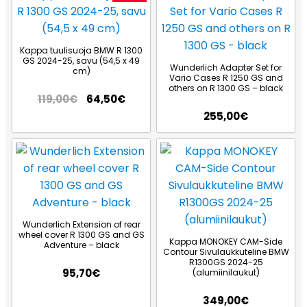
Kappa tuulisuoja BMW R 1300
GS 2024-25, savu (54,5 x 49
Wunderlich Adapter Set for
cm)
Vario Cases R 1250 GS and
others on R 1300 GS – black
119,00
€
64,50
€
255,00
€
Wunderlich Extension of rear
wheel cover R 1300 GS and GS
Kappa MONOKEY CAM-Side
Adventure – black
Contour Sivulaukkuteline BMW
R1300GS 2024-25
95,70
€
(alumiinilaukut)
349,00
€