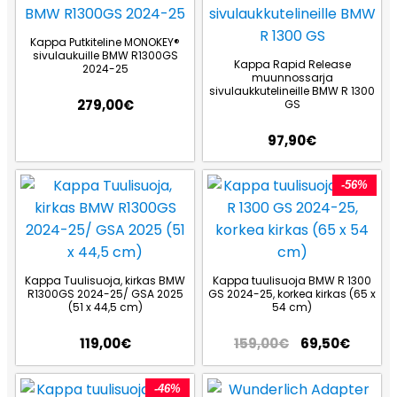
Kappa Putkiteline MONOKEY®
sivulaukuille BMW R1300GS
Kappa Rapid Release
2024-25
muunnossarja
sivulaukkutelineille BMW R 1300
279,00
€
GS
97,90
€
-56%
Kappa Tuulisuoja, kirkas BMW
Kappa tuulisuoja BMW R 1300
R1300GS 2024-25/ GSA 2025
GS 2024-25, korkea kirkas (65 x
(51 x 44,5 cm)
54 cm)
119,00
€
159,00
€
69,50
€
-46%