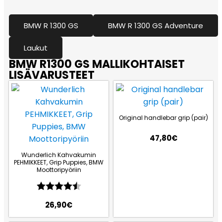
BMW R 1300 GS
BMW R 1300 GS Adventure
Laukut
BMW R1300 GS MALLIKOHTAISET
LISÄVARUSTEET
Original handlebar grip (pair)
47,80
€
Wunderlich Kahvakumin
PEHMIKKEET, Grip Puppies, BMW
Moottoripyöriin
Arvio:
4.7 5:sta tähdestä
26,90
€