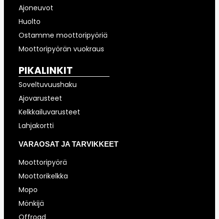
Ajoneuvot
Huolto
Ostamme moottoripyöriä
Moottoripyörän vuokraus
PIKALINKIT
Soveltuvuushaku
Ajovarusteet
Kelkkailuvarusteet
Lahjakortti
VARAOSAT JA TARVIKKEET
Moottoripyörä
Moottorikelkka
Mopo
Mönkijä
Offroad