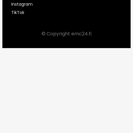
Instagram
TikTok
© Copyright emc24.fi