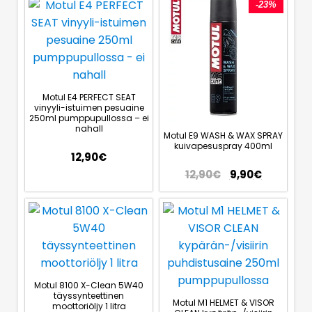
-23%
Motul E4 PERFECT SEAT
vinyyli-istuimen pesuaine
250ml pumppupullossa – ei
nahall
Motul E9 WASH & WAX SPRAY
kuivapesuspray 400ml
12,90
€
12,90
€
9,90
€
Motul 8100 X-Clean 5W40
täyssynteettinen
Motul M1 HELMET & VISOR
moottoriöljy 1 litra