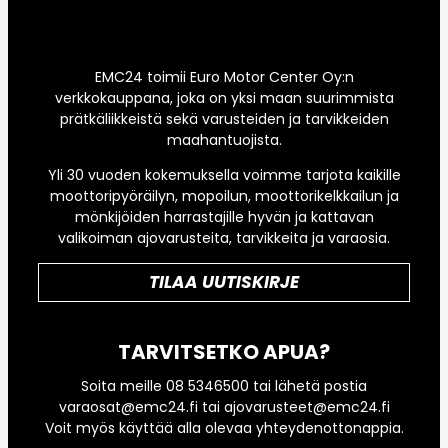
EMC24 toimii Euro Motor Center Oy:n
verkkokauppana, joka on yksi maan suurimmista
prätkäliikkeistä sekä varusteiden ja tarvikkeiden
maahantuojista.
Yli 30 vuoden kokemuksella voimme tarjota kaikille
moottoripyöräilyn, mopoilun, moottorikelkkailun ja
mönkijöiden harrastajille hyvän ja kattavan
valikoiman ajovarusteita, tarvikkeita ja varaosia.
TILAA UUTISKIRJE
TARVITSETKO APUA?
Soita meille 08 5346500 tai lähetä postia
varaosat@emc24.fi tai ajovarusteet@emc24.fi
Voit myös käyttää alla olevaa yhteydenottonappia.