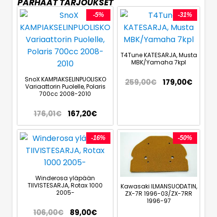
PARHAAT TARJOUKSET
-5%
-31%
T4Tune KATESARJA, Musta
MBK/Yamaha 7kpl
SnoX KAMPIAKSELINPUOLISKO
259,00
€
179,00
€
Variaattorin Puolelle, Polaris
700cc 2008-2010
176,01
€
167,20
€
-16%
-50%
Winderosa yläpään
TIIVISTESARJA, Rotax 1000
Kawasaki ILMANSUODATIN,
2005-
ZX-7R 1996-03/ZX-7RR
1996-97
106,00
€
89,00
€