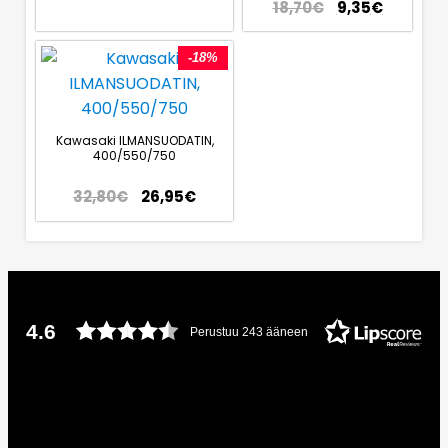
18,70
€
9,35
€
-18%
Kawasaki ILMANSUODATIN,
400/550/750
32,80
€
26,95
€
4.6
Perustuu 243 ääneen