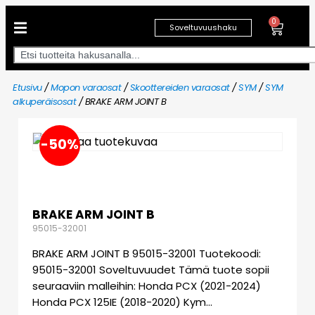
0
Soveltuvuushaku
Etusivu
/
Mopon varaosat
/
Skoottereiden varaosat
/
SYM
/
SYM
alkuperäisosat
/ BRAKE ARM JOINT B
-50%
BRAKE ARM JOINT B
95015-32001
BRAKE ARM JOINT B 95015-32001 Tuotekoodi:
95015-32001 Soveltuvuudet Tämä tuote sopii
seuraaviin malleihin: Honda PCX (2021-2024)
Honda PCX 125IE (2018-2020) Kym…