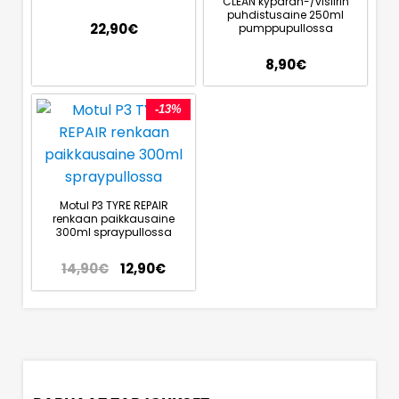
CLEAN kypärän-/visiirin
puhdistusaine 250ml
22,90
€
pumppupullossa
8,90
€
-13%
Motul P3 TYRE REPAIR
renkaan paikkausaine
300ml spraypullossa
14,90
€
12,90
€