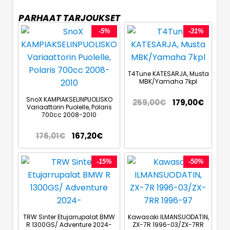
PARHAAT TARJOUKSET
-5%
-31%
T4Tune KATESARJA, Musta
MBK/Yamaha 7kpl
SnoX KAMPIAKSELINPUOLISKO
259,00
€
179,00
€
Variaattorin Puolelle, Polaris
700cc 2008-2010
176,01
€
167,20
€
-15%
-50%
TRW Sinter Etujarrupalat BMW
Kawasaki ILMANSUODATIN,
R 1300GS/ Adventure 2024-
ZX-7R 1996-03/ZX-7RR