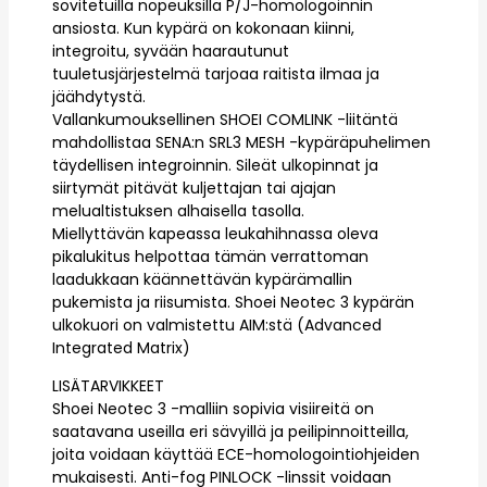
sovitetuilla nopeuksilla P/J-homologoinnin
ansiosta. Kun kypärä on kokonaan kiinni,
integroitu, syvään haarautunut
tuuletusjärjestelmä tarjoaa raitista ilmaa ja
jäähdytystä.
Vallankumouksellinen SHOEI COMLINK -liitäntä
mahdollistaa SENA:n SRL3 MESH -kypäräpuhelimen
täydellisen integroinnin. Sileät ulkopinnat ja
siirtymät pitävät kuljettajan tai ajajan
melualtistuksen alhaisella tasolla.
Miellyttävän kapeassa leukahihnassa oleva
pikalukitus helpottaa tämän verrattoman
laadukkaan käännettävän kypärämallin
pukemista ja riisumista. Shoei Neotec 3 kypärän
ulkokuori on valmistettu AIM:stä (Advanced
Integrated Matrix)
LISÄTARVIKKEET
Shoei Neotec 3 -malliin sopivia visiireitä on
saatavana useilla eri sävyillä ja peilipinnoitteilla,
joita voidaan käyttää ECE-homologointiohjeiden
mukaisesti. Anti-fog PINLOCK -linssit voidaan