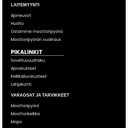
LAITEMYYNTI
Ajoneuvot
Huolto
Ostamme moottoripyöriä
Moottoripyörän vuokraus
PIKALINKIT
Soveltuvuushaku
Ajovarusteet
Kelkkailuvarusteet
Lahjakortti
VARAOSAT JA TARVIKKEET
Moottoripyörä
Moottorikelkka
Mopo