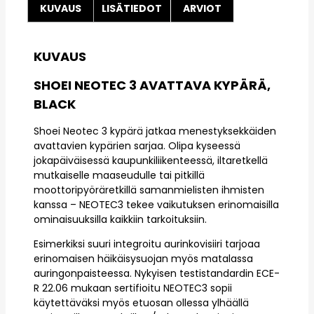
KUVAUS
LISÄTIEDOT
ARVIOT
KUVAUS
SHOEI NEOTEC 3 AVATTAVA KYPÄRÄ,
BLACK
Shoei Neotec 3 kypärä jatkaa menestyksekkäiden
avattavien kypärien sarjaa. Olipa kyseessä
jokapäiväisessä kaupunkiliikenteessä, iltaretkellä
mutkaiselle maaseudulle tai pitkillä
moottoripyöräretkillä samanmielisten ihmisten
kanssa – NEOTEC3 tekee vaikutuksen erinomaisilla
ominaisuuksilla kaikkiin tarkoituksiin.
Esimerkiksi suuri integroitu aurinkovisiiri tarjoaa
erinomaisen häikäisysuojan myös matalassa
auringonpaisteessa. Nykyisen testistandardin ECE-
R 22.06 mukaan sertifioitu NEOTEC3 sopii
käytettäväksi myös etuosan ollessa ylhäällä