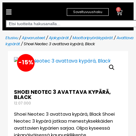
0
Soveltuvuushaku
Etusivu
/
Ajovarusteet
/
Ajokypärät
/
Moottoripyöräkypärät
/
Avattavat
kypärät
/ Shoei Neotec 3 avattava kypärä, Black
-15%
SHOEI NEOTEC 3 AVATTAVA KYPÄRÄ,
BLACK
12.07.000
Shoei Neotec 3 avattava kypärä, Black Shoei
Neotec 3 kypärä jatkaa menestyksekkäiden
avattavien kypärien sarjaa. Olipa kyseessä
jokapäiväisessä kaupunkiliikente…