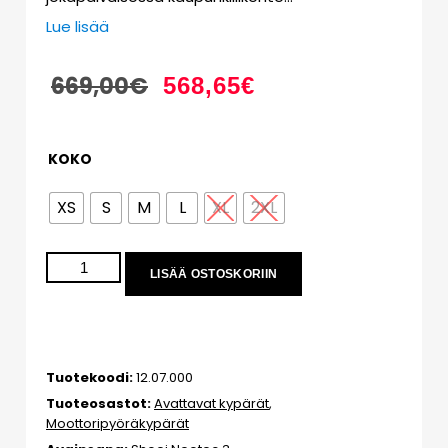
Lue lisää
669,00
€
568,65
€
KOKO
XS
S
M
L
XL
2XL
LISÄÄ OSTOSKORIIN
Tuotekoodi:
12.07.000
Tuoteosastot:
Avattavat kypärät
,
Moottoripyöräkypärät