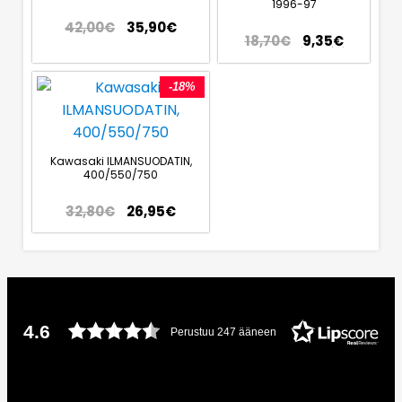
1996-97
42,00
€
35,90
€
18,70
€
9,35
€
-18%
Kawasaki ILMANSUODATIN,
400/550/750
32,80
€
26,95
€
4.6
Perustuu 247 ääneen