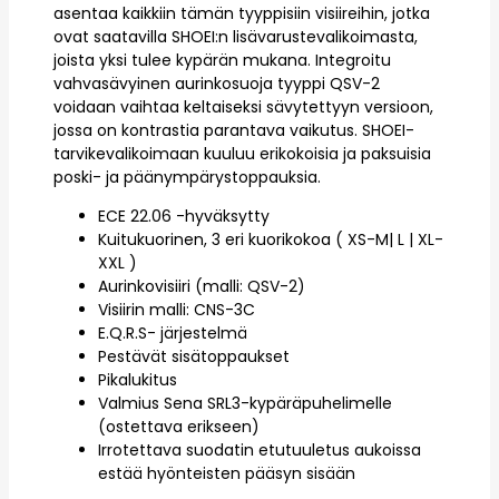
asentaa kaikkiin tämän tyyppisiin visiireihin, jotka
ovat saatavilla SHOEI:n lisävarustevalikoimasta,
joista yksi tulee kypärän mukana. Integroitu
vahvasävyinen aurinkosuoja tyyppi QSV-2
voidaan vaihtaa keltaiseksi sävytettyyn versioon,
jossa on kontrastia parantava vaikutus. SHOEI-
tarvikevalikoimaan kuuluu erikokoisia ja paksuisia
poski- ja päänympärystoppauksia.
ECE 22.06 -hyväksytty
Kuitukuorinen, 3 eri kuorikokoa ( XS-M| L | XL-
XXL )
Aurinkovisiiri (malli: QSV-2)
Visiirin malli: CNS-3C
E.Q.R.S- järjestelmä
Pestävät sisätoppaukset
Pikalukitus
Valmius Sena SRL3-kypäräpuhelimelle
(ostettava erikseen)
Irrotettava suodatin etutuuletus aukoissa
estää hyönteisten pääsyn sisään