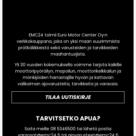
EMC24 toimii Euro Motor Center Oy:n
verkkokauppana, joka on yksi maan suurimmista
prätkäliikkeistä sekä varusteiden ja tarvikkeiden
maahantuojista.
Yli 30 vuoden kokemuksella voimme tarjota kaikille
moottoripyöräilyn, mopoilun, moottorikelkkailun ja
mönkijöiden harrastajille hyvän ja kattavan
valikoiman ajovarusteita, tarvikkeita ja varaosia.
TILAA UUTISKIRJE
TARVITSETKO APUA?
Soita meille 08 5346500 tai lähetä postia
varaosat@emc24.fi tai ajovarusteet@emc24.fi