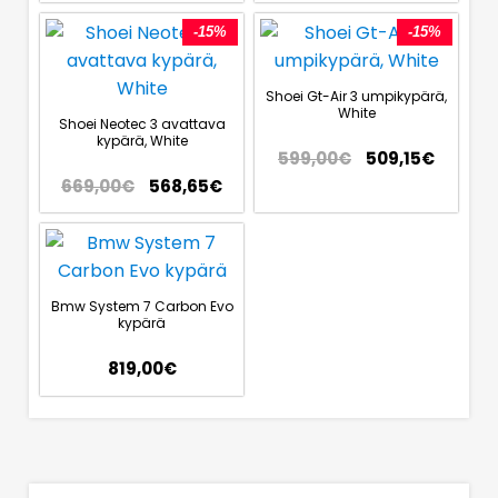
-15%
-15%
Shoei Gt-Air 3 umpikypärä,
White
Shoei Neotec 3 avattava
kypärä, White
599,00
€
509,15
€
669,00
€
568,65
€
Bmw System 7 Carbon Evo
kypärä
819,00
€