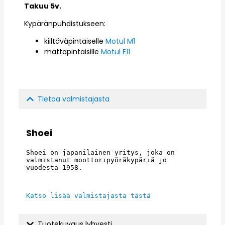
Takuu 5v.
Kypäränpuhdistukseen:
kiiltäväpintaiselle
Motul M1
mattapintaisille
Motul E11
Tietoa valmistajasta
Shoei
Shoei on japanilainen yritys, joka on 
valmistanut moottoripyöräkypäriä jo 
vuodesta 1958.
Katso lisää valmistajasta tästä
Tuotekuvaus lyhyesti