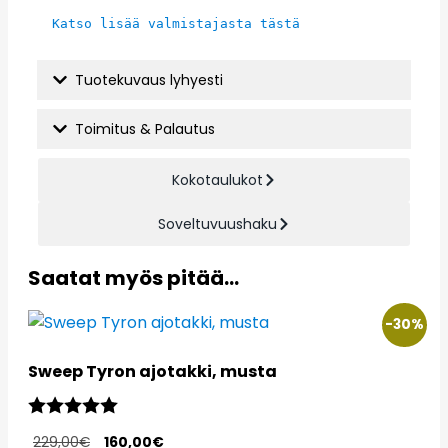
Katso lisää valmistajasta tästä
Tuotekuvaus lyhyesti
Toimitus & Palautus
Kokotaulukot
Soveltuvuushaku
Saatat myös pitää...
-30%
Sweep Tyron ajotakki, musta
Arvio:
5.0 5:sta tähdestä
229,00
€
160,00
€