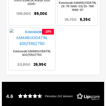
TIIVISTESARJA, Rotax 1000
Kawasaki ILMANSUODATIN,
2005-
ZX-7R 1996-03/ZX-7RR
1996-97
106,00
€
89,00
€
18,70
€
9,35
€
-18%
Kawasaki ILMANSUODATIN,
400/550/750
32,80
€
26,95
€
4.6
Perustuu 242 ääneen