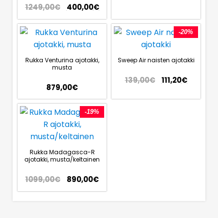
1249,00
€
400,00
€
-20%
Rukka Venturina ajotakki,
Sweep Air naisten ajotakki
musta
139,00
€
111,20
€
879,00
€
-19%
Rukka Madagasca-R
ajotakki, musta/keltainen
1099,00
€
890,00
€