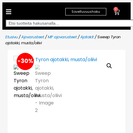
0
Soveltuvuushaku
Etusivu
/
Ajovarusteet
/
MP ajovarusteet
/
Ajotakit
/ Sweep Tyron
ajotakki, musta/oliivi
-30%