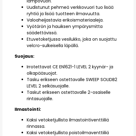
lämpövuori.
Uudistunut pehmeä verkkovuori tuo lisää
ryhtiä ja lisää tuotteen ilmavuutta.
Valoaheijastavia erikoismateriaaleja.
Vyötärön ja hauiksen ympärysmitta
säädettävissä.
Etuvetoketjussa vesilukko, joka on suojattu
velcro-sulkeisella läpällä.
Suojaus:
Irrotettavat CE EN1621-1 LEVEL 2 kyynär- ja
olkapääsuojat.
Tasku erikseen ostettavalle SWEEP SOLIDB2
LEVEL 2 selkäsuojalle.
Taskut erikseen ostettavalle 2-osaiselle
rintasuojalle.
Ilmastointi:
Kaksi vetoketjullista ilmastointiventtiiliä
rinnassa.
Kaksi vetoketjullista poistoilmaventtiiliä