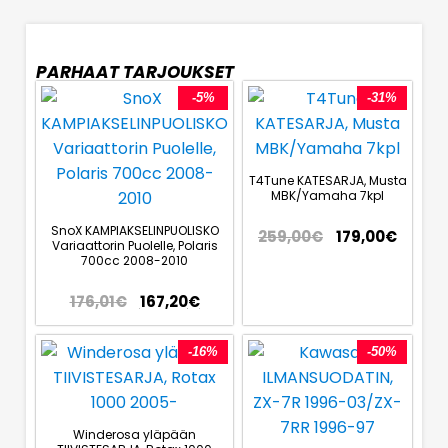
PARHAAT TARJOUKSET
-5%
-31%
T4Tune KATESARJA, Musta
MBK/Yamaha 7kpl
SnoX KAMPIAKSELINPUOLISKO
259,00
€
179,00
€
Variaattorin Puolelle, Polaris
700cc 2008-2010
176,01
€
167,20
€
-16%
-50%
Winderosa yläpään