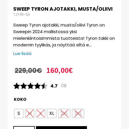
SWEEP TYRON AJOTAKKI, MUSTA/OLIIVI
TJTYR-03
Sweep Tyron ajotakki, musta/oliivi Tyron on
Sweepin 2024 mallistossa yksi
mielenkiintoisimmista tuotteista! Tyron takki on
modernin tyylikäs, ja näyttää siltä e…
Lue lisää
229,00
€
160,00
€
Keskimääräinen luokitus:
4.7
(
äänet:
3
)
KOKO
S
M
L
XL
2XL
3XL