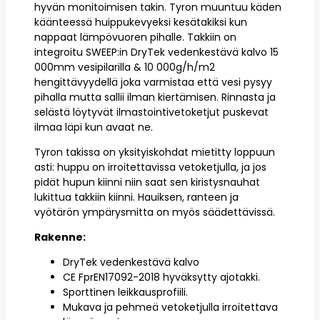
hyvän monitoimisen takin. Tyron muuntuu käden
käänteessä huippukevyeksi kesätakiksi kun
nappaat lämpövuoren pihalle. Takkiin on
integroitu SWEEP:in DryTek vedenkestävä kalvo 15
000mm vesipilarilla & 10 000g/h/m2
hengittävyydellä joka varmistaa että vesi pysyy
pihalla mutta sallii ilman kiertämisen. Rinnasta ja
selästä löytyvät ilmastointivetoketjut puskevat
ilmaa läpi kun avaat ne.
Tyron takissa on yksityiskohdat mietitty loppuun
asti: huppu on irroitettavissa vetoketjulla, ja jos
pidät hupun kiinni niin saat sen kiristysnauhat
lukittua takkiin kiinni. Hauiksen, ranteen ja
vyötärön ympärysmitta on myös säädettävissä.
Rakenne:
DryTek vedenkestävä kalvo
CE FprEN17092-2018 hyväksytty ajotakki.
Sporttinen leikkausprofiili.
Mukava ja pehmeä vetoketjulla irroitettava