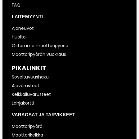
FAQ
LAITEMYYNTI
Ajoneuvot
Huolto
Ostamme moottoripyöriä
Moottoripyörän vuokraus
PIKALINKIT
Soveltuvuushaku
Ajovarusteet
Kelkkailuvarusteet
Lahjakortti
VARAOSAT JA TARVIKKEET
Moottoripyörä
Moottorikelkka