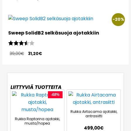
-20%
Sweep SolidB2 selkäsuoja ajotakkiin
Arvio:
3.6 5:sta tähdestä
39,00
€
31,20
€
LIITTYVIÄ TUOTTEITA
-68%
Rukka Airtacama ajotakki,
antrasiitti
Rukka Raptorina ajotakki,
musta/hopea
499,00
€