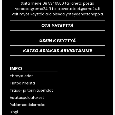
Soita meille 08 5346500 tai lähetä postia
varaosat@emc24.fi tai ajovarusteet@emc24.fi
Voit myös käyttää alla olevaa yhteydenottonappia.
OTA YHTEYTTÄ
USEIN KYSYTTYÄ
KATSO ASIAKAS ARVIOITAMME
INFO
Yhteystiedot
Tietoa meistä
Tilaus- ja toimitusehdot
Asiakaspalautukset
Reklamaatiolomake
Blogi