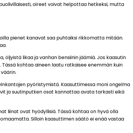
puolivillaisesti, oireet voivat helpottaa hetkeksi, mutta
, joilla pienet kanavat saa puhtaiksi rikkomatta mitään.
aa.
, öljyistä likaa ja vanhan bensiinin jäämiä. Jos kaasutin
ta. Tässä kohtaa aineen laatu ratkaisee enemmän kuin
 väärin.
ruuvinkantojen pyöristymistä. Kaasuttimessa moni ongelma
uvit ja suutinputken osat kannattaa avata tarkasti eikä
 liinat ovat hyödyllisiä. Tässä kohtaa on hyvä olla
huomaamatta. Silloin kaasuttimen säätö ei enää vastaa