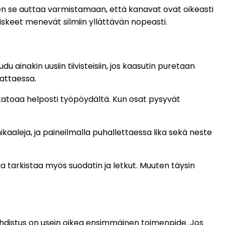
keen se auttaa varmistamaan, että kanavat ovat oikeasti
oiskeet menevät silmiin yllättävän nopeasti.
 ainakin uusiin tiivisteisiin, jos kaasutin puretaan
sattaessa.
a katoaa helposti työpöydältä. Kun osat pysyvät
aaleja, ja paineilmalla puhallettaessa lika sekä neste
 tarkistaa myös suodatin ja letkut. Muuten täysin
puhdistus on usein oikea ensimmäinen toimenpide. Jos