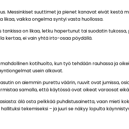
us. Messinkiset suuttimet ja pienet kanavat eivät kestä mi
a likaa, vaikka ongelma syntyi vasta huollossa.
tankissa on likaa, letku hapertunut tai suodatin tukossa,
 kertaa, ei vain yhtä irto-osaa pöydällä.
 mahdollinen kotihuolto, kun työ tehdään rauhassa ja oikei
ntiongelmat usein alkavat.
 kaasutin on aiemmin purettu väärin, ruuvit ovat jumissa, os
varmistaa samalla, että käytössä ovat oikeat varaosat eikä
asiasta: älä osta pelkkää puhdistusainetta, vaan mieti ko
hallituksi tekemiseksi – ja juuri se näkyy lopulta käynnist