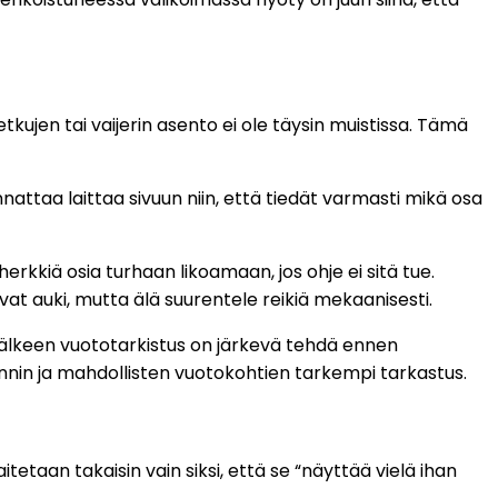
kujen tai vaijerin asento ei ole täysin muistissa. Tämä
nattaa laittaa sivuun niin, että tiedät varmasti mikä osa
rkkiä osia turhaan likoamaan, jos ohje ei sitä tue.
vat auki, mutta älä suurentele reikiä mekaanisesti.
n jälkeen vuototarkistus on järkevä tehdä ennen
nnin ja mahdollisten vuotokohtien tarkempi tarkastus.
aitetaan takaisin vain siksi, että se “näyttää vielä ihan