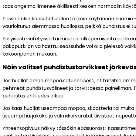
taas ongelma ilmenee äkillisesti kesken normaalin käytön
Tässä onkin kaasutinhuollon tärkein käytännön huomio – puh
vaurioitunut aiemmassa huollossa, pelkkä puhdistus ei tuo 
Erityisesti viritetyissä tai muutoin alkuperäisestä poikke
pakoputki on vaihdettu, seossuhde voi olla pielessä vaik
kokoonpanon mukaan.
Näin valitset puhdistustarvikkeet järkeväs
Jos huollat omaa mopoa satunnaisesti, et tarvitse ammat
pehmeät puhdistusvälineet ja tarvittaessa paineilman. T
puhdistus ehtii edes alkaa.
Jos taas huollat useampaa mopoa, skootteria tai muita p
useampi harjakoko ja valmiiksi varatut tiivisteet nopeutt
Yhteensopivuus näkyy tässäkin epäsuorasti. Kaasuttimen
osat, kuten tiivisteet, neulaventtiilit ja korjaussarjat, 