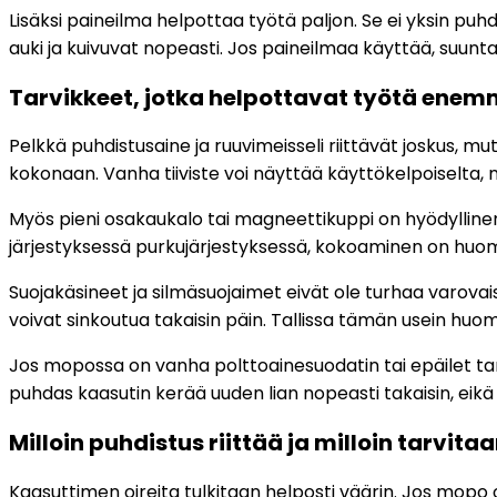
Lisäksi paineilma helpottaa työtä paljon. Se ei yksin p
auki ja kuivuvat nopeasti. Jos paineilmaa käyttää, suunta 
Tarvikkeet, jotka helpottavat työtä ene
Pelkkä puhdistusaine ja ruuvimeisseli riittävät joskus, m
kokonaan. Vanha tiiviste voi näyttää käyttökelpoiselta, m
Myös pieni osakaukalo tai magneettikuppi on hyödylline
järjestyksessä purkujärjestyksessä, kokoaminen on hu
Suojakäsineet ja silmäsuojaimet eivät ole turhaa varovai
voivat sinkoutua takaisin päin. Tallissa tämän usein huoma
Jos mopossa on vanha polttoainesuodatin tai epäilet ta
puhdas kaasutin kerää uuden lian nopeasti takaisin, eikä
Milloin puhdistus riittää ja milloin tarvit
Kaasuttimen oireita tulkitaan helposti väärin. Jos mopo 