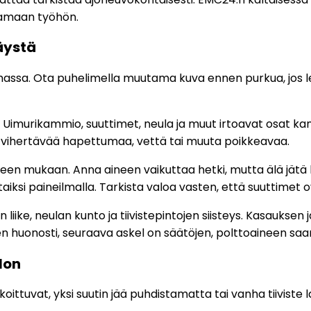
samaan työhön.
äystä
uhassa. Ota puhelimella muutama kuva ennen purkua, jos let
. Uimurikammio, suuttimet, neula ja muut irtoavat osat kan
aa, vihertävää hapettumaa, vettä tai muuta poikkeavaa.
een mukaan. Anna aineen vaikuttaa hetki, mutta älä jätä he
aiksi paineilmalla. Tarkista valoa vasten, että suuttimet o
 liike, neulan kunto ja tiivistepintojen siisteys. Kasaukse
n huonosti, seuraava askel on säätöjen, polttoaineen saa
lon
koittuvat, yksi suutin jää puhdistamatta tai vanha tiiviste l