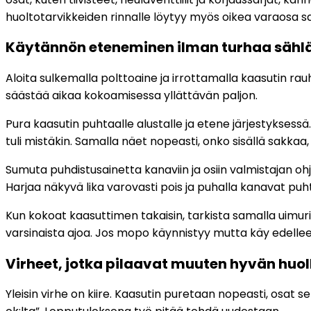
huoltotarvikkeiden rinnalle löytyy myös oikea varaosa 
Käytännön eteneminen ilman turhaa sähl
Aloita sulkemalla polttoaine ja irrottamalla kaasutin ra
säästää aikaa kokoamisessa yllättävän paljon.
Pura kaasutin puhtaalle alustalle ja etene järjestyksessä
tuli mistäkin. Samalla näet nopeasti, onko sisällä sakk
Sumuta puhdistusainetta kanaviin ja osiin valmistajan ohj
Harjaa näkyvä lika varovasti pois ja puhalla kanavat puht
Kun kokoat kaasuttimen takaisin, tarkista samalla uimurin
varsinaista ajoa. Jos mopo käynnistyy mutta käy edellee
Virheet, jotka pilaavat muuten hyvän huol
Yleisin virhe on kiire. Kaasutin puretaan nopeasti, osat se