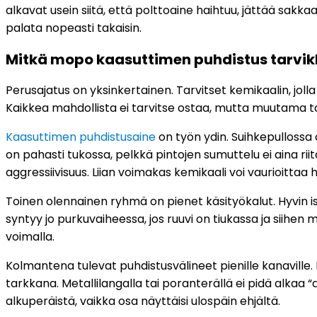
alkavat usein siitä, että polttoaine haihtuu, jättää sakkaa
palata nopeasti takaisin.
Mitkä mopo kaasuttimen puhdistus tarvikk
Perusajatus on yksinkertainen. Tarvitset kemikaalin, jolla
Kaikkea mahdollista ei tarvitse ostaa, mutta muutama t
Kaasuttimen puhdistusaine
on työn ydin. Suihkepullossa o
on pahasti tukossa, pelkkä pintojen sumuttelu ei aina r
aggressiivisuus. Liian voimakas kemikaali voi vaurioittaa h
Toinen olennainen ryhmä on pienet käsityökalut. Hyvin i
syntyy jo purkuvaiheessa, jos ruuvi on tiukassa ja siihen
voimalla.
Kolmantena tulevat puhdistusvälineet pienille kanaville.
tarkkana. Metallilangalla tai poranterällä ei pidä alka
alkuperäistä, vaikka osa näyttäisi ulospäin ehjältä.