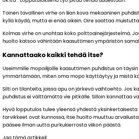
ok:lta”. Lopputuloksena työ pitää tehdä uudestaan.
Toinen tavallinen virhe on liian kova mekaaninen puhdist
kyllä käydä, mutta ei enää oikein. Oire saattaa muistutta
Kolmas virhe on unohtaa koko polttoainejärjestelmä. Jos 
huolto katsoo vähintään kaasuttimen ympäristön samalla
Kannattaako kaikki tehdä itse?
Useimmille mopoilijoille kaasuttimen puhdistus on täysin
ymmärtämään, miten oma mopo käyttäytyy ja mistä käy
Silti on tilanteita, joissa apu on järkevä vaihtoehto. Jos
puhdistus ei välttämättä vie pitkälle. Silloin kannattaa 
Hyvä lopputulos tulee yleensä yhdestä yksinkertaisesta 
tarvikkeet ovat kunnossa, itse huolto muuttuu arvailusta 
pääsee ilman uutta purkukierrosta viikon päästä.
Jaa tämä artikkeli: