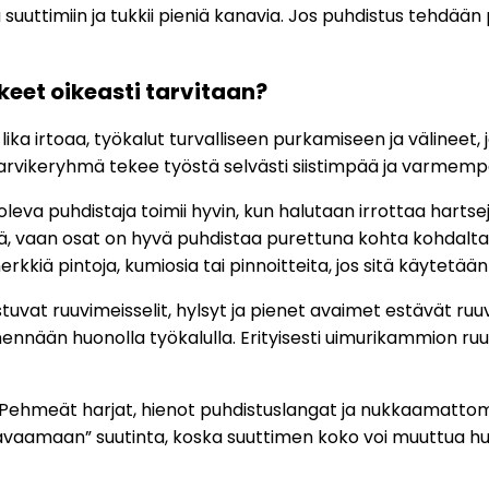
 suuttimiin ja tukkii pieniä kanavia. Jos puhdistus tehdään 
eet oikeasti tarvitaan?
 lika irtoaa, työkalut turvalliseen purkamiseen ja välineet
arvikeryhmä tekee työstä selvästi siistimpää ja varmemp
leva puhdistaja toimii hyvin, kun halutaan irrottaa hartseja
iitä, vaan osat on hyvä puhdistaa purettuna kohta kohdal
erkkiä pintoja, kumiosia tai pinnoitteita, jos sitä käytetään
stuvat ruuvimeisselit, hylsyt ja pienet avaimet estävät 
 mennään huonolla työkalulla. Erityisesti uimurikammion ru
 Pehmeät harjat, hienot puhdistuslangat ja nukkaamattomat
a “avaamaan” suutinta, koska suuttimen koko voi muuttua 