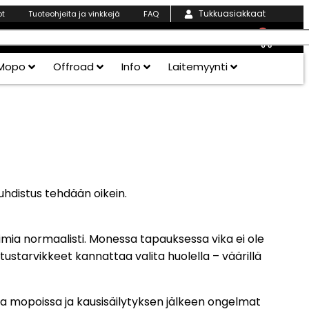
Tukkuasiakkaat
ot
Tuoteohjeita ja vinkkejä
FAQ
0
Mopo
Offroad
Info
Laitemyynti
uhdistus tehdään oikein.
imia normaalisti. Monessa tapauksessa vika ei ole
ustarvikkeet kannattaa valita huolella – väärillä
a mopoissa ja kausisäilytyksen jälkeen ongelmat