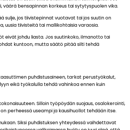
li, väärä bensapinnan korkeus tai sytytyspuolen vika.
ulje, jos tiivistepinnat vuotavat tai jos suutin on
uusia tiivisteitä tai mallikohtaisia varaosia.
t eivät johdu liasta. Jos suutinkoko, ilmanotto tai
kohdat kuntoon, mutta säätö pitää silti tehdä
 kaasuttimen puhdistusaineen, tarkat perustyökalut,
elyyn eikä työkalulla tehdä vahinkoa ennen kuin
onaisuuteen. Silloin työpöydän suojaus, osalokerointi,
a on perheessä useampi ja kausihuollot tehdään itse.
 mukaan. Siksi puhdistuksen yhteydessä vaihdettavat
 erikoistuneessa valikoimassa hyöty on juuri siinä, että