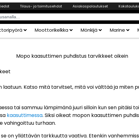
tiedot
Tilaus- ja toimitusehdot
Asiakaspalautukset
Kokotauluk
toripyörä
Moottorikelkka
Mönkijä
Marine
keet
aatuun. Katso mitä tarvitset, mitä voi välttää ja miten p
ssa tai sammuu lämpimänä juuri silloin kun sen pitäisi to
ssa
kaasuttimessa
. Siksi oikeat mopon kaasuttimen puhdist
ste vahingoittuu turhaan.
 se on yllättävän tarkkuutta vaativa. Etenkin vanhemmiss