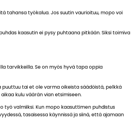
tä tahansa työkalua. Jos suutin vaurioituu, mopo voi
 puhdas kaasutin ei pysy puhtaana pitkään. Siksi toimiva
lla tarvikkeilla. Se on myös hyvä tapa oppia
ia puuttuu tai et ole varma oikeista säädöistä, pelkkä
 aikaa kulu väärän vian etsimiseen.
ko työ valmiiksi. Kun mopo kaasuttimen puhdistus
yvyydessä, tasaisessa käynnissä ja siinä, että ajamaan