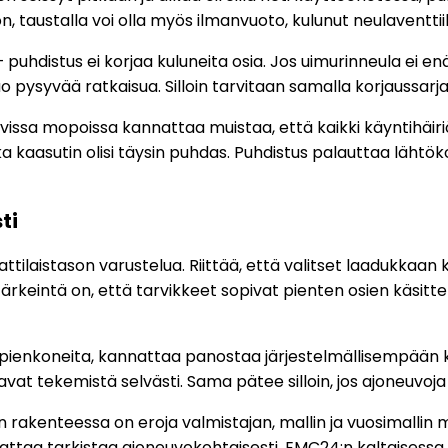
, taustalla voi olla myös ilmanvuoto, kulunut neulaventtii
distus ei korjaa kuluneita osia. Jos uimurinneula ei enää s
pysyvää ratkaisua. Silloin tarvitaan samalla korjaussarjaa, 
avissa mopoissa kannattaa muistaa, että kaikki käyntihäiriö
ka kaasutin olisi täysin puhdas. Puhdistus palauttaa lähtö
ti
tilaistason varustelua. Riittää, että valitset laadukkaan
ärkeintä on, että tarvikkeet sopivat pienten osien käsitt
ienkoneita, kannattaa panostaa järjestelmällisempään kok
avat tekemistä selvästi. Sama pätee silloin, jos ajoneuvoj
 rakenteessa on eroja valmistajan, mallin ja vuosimallin
kannattaa tarkistaa ajoneuvokohtaisesti. EMC24:n kaltaisessa