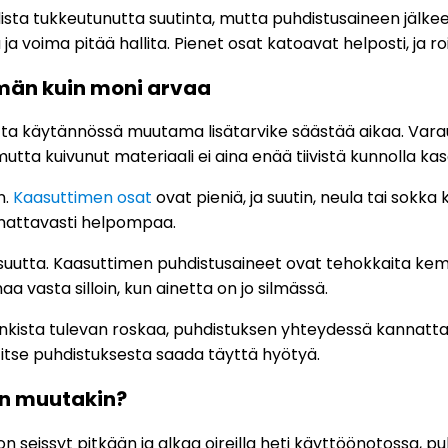
uhdista tukkeutunutta suutinta, mutta puhdistusaineen jäl
ja voima pitää hallita. Pienet osat katoavat helposti, ja r
mmän kuin moni arvaa
utta käytännössä muutama lisätarvike säästää aikaa. Varaudu
utta kuivunut materiaali ei aina enää tiivistä kunnolla ka
n.
Kaasuttimen osat
ovat pieniä, ja suutin, neula tai sokk
omattavasti helpompaa.
suutta. Kaasuttimen puhdistusaineet ovat tehokkaita kemik
a vasta silloin, kun ainetta on jo silmässä.
nkista tulevan roskaa, puhdistuksen yhteydessä kannattaa
 itse puhdistuksesta saada täyttä hyötyä.
aan muutakin?
on seissyt pitkään ja alkaa oireilla heti käyttöönotossa, 