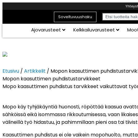
Yhteys
Soveltuvuushaku
Ajovarusteet
Kelkkailuvarusteet
Moot
Etusivu
/
Artikkelit
/ Mopon kaasuttimen puhdistustarvik
Mopon kaasuttimen puhdistustarvikkeet
Mopo kaasuttimen puhdistus tarvikkeet vaikuttavat työn l
Mopo käy tyhjäkäyntiä huonosti, röpöttää kaasua avattae
sähköissä eikä isommassa rikkoutumisessa, vaan likaise
välineillä työ hidastuu, ja pahimmillaan pieni osa tai tiivi
Kaasuttimen puhdistus ei ole vaikein mopohuolto, mutta