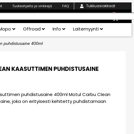
Tukkuasiakkaat
ot
Tuoteohjeita ja vinkkejä
FAQ
0
Mopo
Offroad
Info
Laitemyynti
n puhdistusaine 400ml
EAN KAASUTTIMEN PUHDISTUSAINE
suttimen puhdistusaine 400ml Motul Carbu Clean
ine, joka on erityisesti kehitetty puhdistamaan