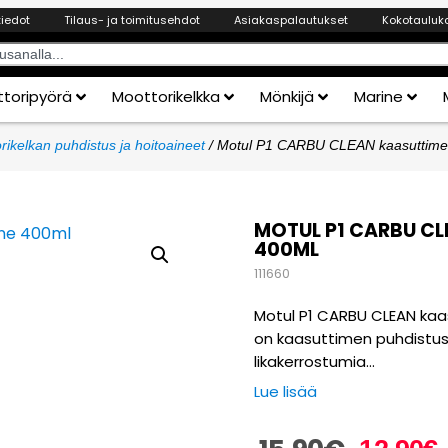
tiedot
Tilaus- ja toimitusehdot
Asiakaspalautukset
Kokotauluk
toripyörä
Moottorikelkka
Mönkijä
Marine
rikelkan puhdistus ja hoitoaineet
/ Motul P1 CARBU CLEAN kaasuttime
MOTUL P1 CARBU CL
400ML
111660
Motul P1 CARBU CLEAN kaa
on kaasuttimen puhdistusa
likakerrostumia…
Lue lisää