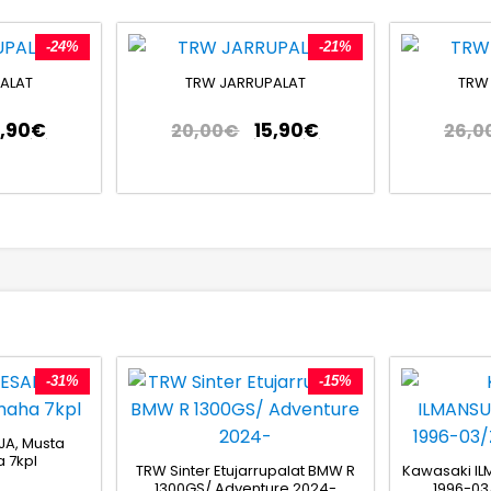
-24%
-21%
ALAT
TRW JARRUPALAT
TRW
8,90
€
15,90
€
20,00
€
26,0
-31%
-15%
JA, Musta
 7kpl
TRW Sinter Etujarrupalat BMW R
Kawasaki IL
1300GS/ Adventure 2024-
1996-03