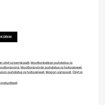
SKORIIN
n öljyt ja kemikaalit
,
Moottorikelkan puhdistus ja
oottoripyörä
,
Moottoripyörän puhdistus ja hoitoaineet
,
pon puhdistus ja hoitoaineet
,
Mopon varaosat
,
Öljyt ja
Syystuotteet