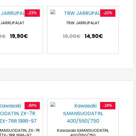
-23%
-22%
 JARRUPALAT
TRW JARRUPALAT
19,90
€
14,90
€
0
€
19,00
€
-50%
-18%
MANSUODATIN, ZX-7R
Kawasaki ILMANSUODATIN,
/ZX-7RR 1996-97
400/550/750