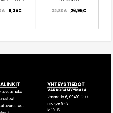
9,35
€
26,95
€
0
€
32,80
€
KALINKIT
YHTEYSTIEDOT
VARAOSAMYYMÄLÄ
eltuvuushaku
Vasaratie 6, 90410 OULU
arusteet
ma-pe 9-18
kailuvarusteet
la 10-15
akortti