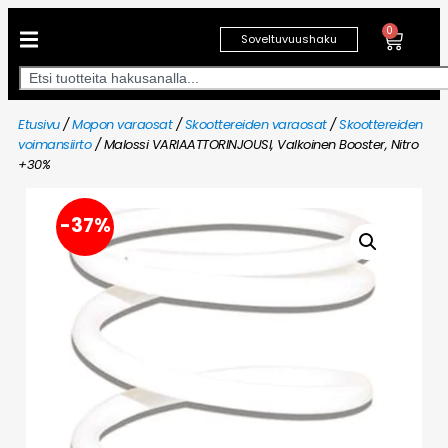
0
Soveltuvuushaku
Etusivu
/
Mopon varaosat
/
Skoottereiden varaosat
/
Skoottereiden
voimansiirto
/ Malossi VARIAATTORINJOUSI, Valkoinen Booster, Nitro
+30%
-37%