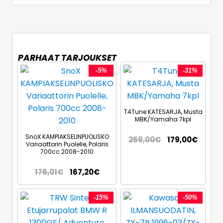
PARHAAT TARJOUKSET
-5%
-31%
T4Tune KATESARJA, Musta
MBK/Yamaha 7kpl
SnoX KAMPIAKSELINPUOLISKO
259,00
€
179,00
€
Variaattorin Puolelle, Polaris
700cc 2008-2010
176,01
€
167,20
€
-15%
-50%