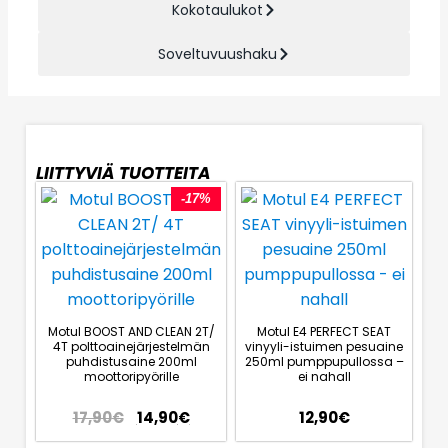
Kokotaulukot
Soveltuvuushaku
LIITTYVIÄ TUOTTEITA
-17%
Motul BOOST AND CLEAN 2T/
Motul E4 PERFECT SEAT
4T polttoainejärjestelmän
vinyyli-istuimen pesuaine
puhdistusaine 200ml
250ml pumppupullossa –
moottoripyörille
ei nahall
17,90
€
14,90
€
12,90
€