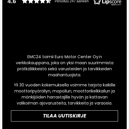
4.6
Perustuu 247 ääneen
EMC24 toimii Euro Motor Center Oy:n
verkkokauppana, joka on yksi maan suurimmista
prätkäliikkeistä sekä varusteiden ja tarvikkeiden
maahantuojista.
Yli 30 vuoden kokemuksella voimme tarjota kaikille
moottoripyöräilyn, mopoilun, moottorikelkkailun ja
mönkijöiden harrastajille hyvän ja kattavan
valikoiman ajovarusteita, tarvikkeita ja varaosia.
TILAA UUTISKIRJE