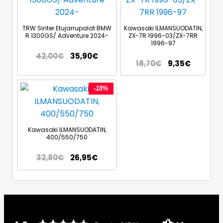
TRW Sinter Etujarrupalat BMW
Kawasaki ILMANSUODATIN,
R 1300GS/ Adventure 2024-
ZX-7R 1996-03/ZX-7RR
1996-97
42,00
€
35,90
€
18,70
€
9,35
€
-18%
Kawasaki ILMANSUODATIN,
400/550/750
32,80
€
26,95
€