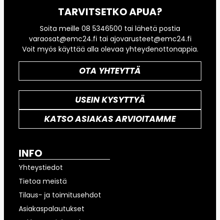
TARVITSETKO APUA?
Soita meille 08 5346500 tai lähetä postia
varaosat@emc24.fi tai ajovarusteet@emc24.fi
Voit myös käyttää alla olevaa yhteydenottonappia.
OTA YHTEYTTÄ
USEIN KYSYTTYÄ
KATSO ASIAKAS ARVIOITAMME
INFO
Yhteystiedot
Tietoa meistä
Tilaus- ja toimitusehdot
Asiakaspalautukset