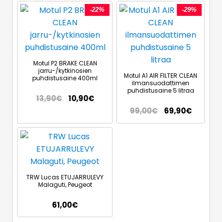
-22%
-29%
Motul P2 BRAKE CLEAN
jarru-/kytkinosien
Motul A1 AIR FILTER CLEAN
puhdistusaine 400ml
ilmansuodattimen
puhdistusaine 5 litraa
13,90
€
10,90
€
99,00
€
69,90
€
TRW Lucas ETUJARRULEVY
Malaguti, Peugeot
61,00
€