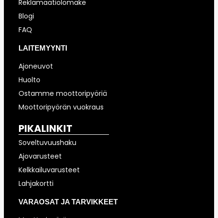
Reklamaatiolomake
Blogi
FAQ
LAITEMYYNTI
Ajoneuvot
Huolto
Ostamme moottoripyöriä
Moottoripyörän vuokraus
PIKALINKIT
Soveltuvuushaku
Ajovarusteet
Kelkkailuvarusteet
Lahjakortti
VARAOSAT JA TARVIKKEET