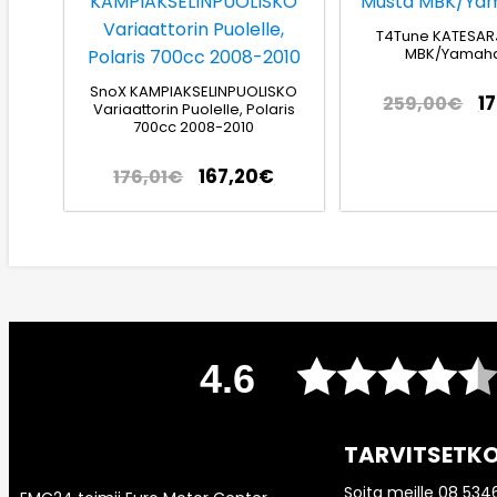
T4Tune KATESAR
MBK/Yamaha
SnoX KAMPIAKSELINPUOLISKO
1
259,00
€
Variaattorin Puolelle, Polaris
700cc 2008-2010
167,20
€
176,01
€
4.6
TARVITSETKO
Soita meille 08 534