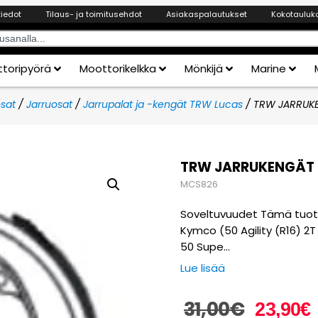
tiedot
Tilaus- ja toimitusehdot
Asiakaspalautukset
Kokotauluk
toripyörä
Moottorikelkka
Mönkijä
Marine
sat
/
Jarruosat
/
Jarrupalat ja -kengät TRW Lucas
/ TRW JARRUK
TRW JARRUKENGÄT 
MCS826
Soveltuvuudet Tämä tuote 
Kymco (50 Agility (R16) 2T 
50 Supe…
Lue lisää
31,00
€
23,90
€