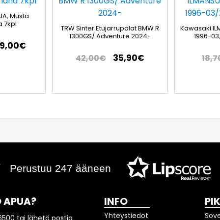
JA, Musta
 7kpl
TRW Sinter Etujarrupalat BMW R
Kawasaki IL
1300GS/ Adventure 2024-
1996-03
79,00
€
35,90
€
42,00
€
18,7
Perustuu 247 ääneen
 APUA?
INFO
PI
Yhteystiedot
Sov
6500 tai lähetä postia