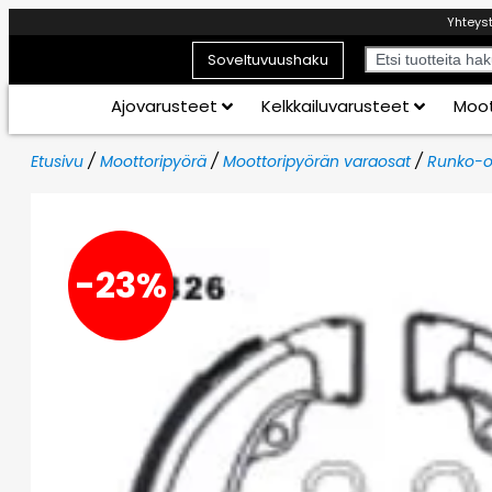
Yhteys
Soveltuvuushaku
Ajovarusteet
Kelkkailuvarusteet
Moot
Etusivu
/
Moottoripyörä
/
Moottoripyörän varaosat
/
Runko-o
-23%