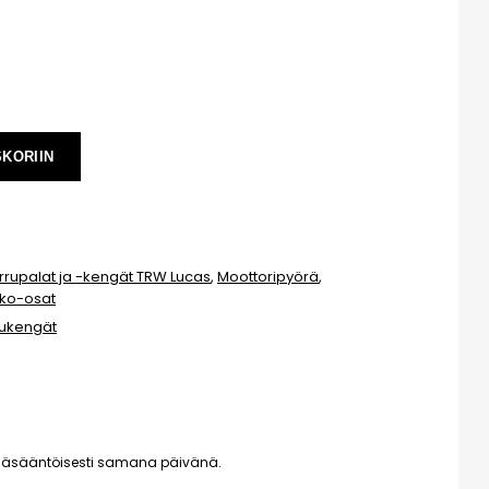
SKORIIN
rrupalat ja -kengät TRW Lucas
,
Moottoripyörä
,
ko-osat
rukengät
pääsääntöisesti samana päivänä.