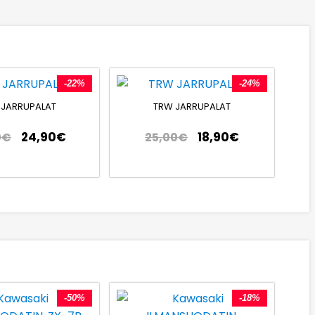
-22%
-24%
 JARRUPALAT
TRW JARRUPALAT
24,90
€
18,90
€
0
€
25,00
€
-50%
-18%