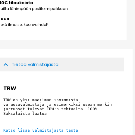
150€ tilauksista
kuluitta lähimpään postitoimipaikkaan.
keus
ekä ilmaiset koonvaihdot!
Tietoa valmistajasta
TRW
TRW on yksi maailman isoimmista 
varaosavalmistaja ja esimerkiksi usean merkin 
jarruosat tulevat TRW:n tehtaalta. 100% 
Saksalaista laatua
Katso lisää valmistajasta tästä