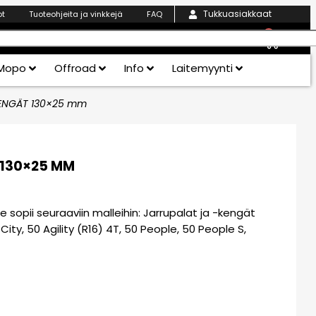
Tukkuasiakkaat
ot
Tuoteohjeita ja vinkkejä
FAQ
0
Mopo
Offroad
Info
Laitemyynti
ENGÄT 130×25 mm
130×25 MM
sopii seuraaviin malleihin: Jarrupalat ja -kengät
City, 50 Agility (R16) 4T, 50 People, 50 People S,