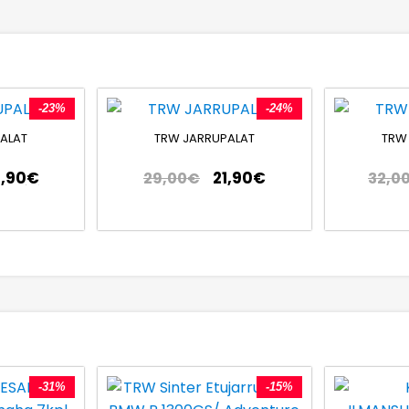
-23%
-24%
ALAT
TRW JARRUPALAT
TRW
9,90
€
21,90
€
29,00
€
32,0
-31%
-15%