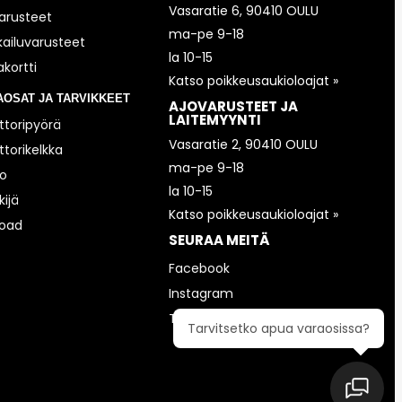
Vasaratie 6, 90410 OULU
arusteet
ma-pe 9-18
kailuvarusteet
la 10-15
akortti
Katso poikkeusaukioloajat »
AOSAT JA TARVIKKEET
AJOVARUSTEET JA
LAITEMYYNTI
toripyörä
Vasaratie 2, 90410 OULU
torikelkka
ma-pe 9-18
o
la 10-15
ijä
Katso poikkeusaukioloajat »
road
SEURAA MEITÄ
Facebook
Instagram
TikTok
Tarvitsetko apua varaosissa?