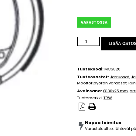
VARASTOSSA
LISÄÄ OSTO
Tuotekoodi:
MCS826
Tuoteosastot:
Jarruosat
,
Ja
Moottoripyörän varaosat
,
Run
Avainsana:
Ø130x25 mm jar
Tuotemerkki:
TRW
Nopea toimitus
Varastotuotteet lähtevät 