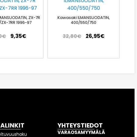
MANSUODATIN, ZX-7R
Kawasaki ILMANSUODATIN,
/ZX-7RR 1996-97
400/550/750
9,35
€
26,95
€
0
€
32,80
€
KALINKIT
YHTEYSTIEDOT
VARAOSAMYYMÄLÄ
eltuvuushaku