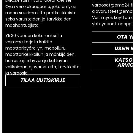
EMC24 toimii Euro Motor Center
varaosat@emc24.fi
Oy:n verkkokauppana, joka on yksi
ajovarusteet@emc2
maan suurimmista prätkäliikkeistä
Voit myös käyttää a
sekä varusteiden ja tarvikkeiden
yhteydenottonappi
maahantuojista.
Yli 30 vuoden kokemuksella
OTA Y
voimme tarjota kaikille
USEIN 
moottoripyöräilyn, mopoilun,
moottorikelkkailun ja mönkijöiden
KATSO
harrastajille hyvän ja kattavan
ARVI
valikoiman ajovarusteita, tarvikkeita
ja varaosia.
TILAA UUTISKIRJE