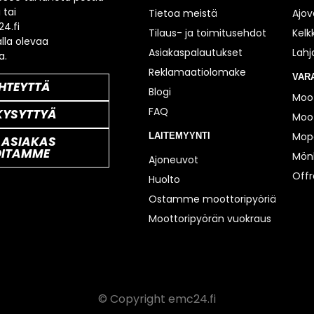
 tai
Tietoa meistä
Ajov
4.fi
Tilaus- ja toimitusehdot
Kelk
lla olevaa
Asiakaspalautukset
Lahj
a.
Reklamaatiolomake
VAR
HTEYTTÄ
Blogi
Moot
FAQ
KYSYTTYÄ
Moot
Mop
LAITEMYYNTI
 ASIAKAS
OITAMME
Mönk
Ajoneuvot
Off
Huolto
Ostamme moottoripyöriä
Moottoripyörän vuokraus
© Copyright emc24.fi