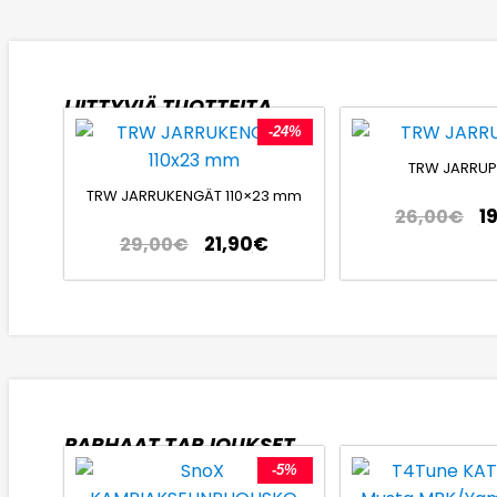
LIITTYVIÄ TUOTTEITA
-24%
TRW JARRUP
TRW JARRUKENGÄT 110×23 mm
1
26,00
€
21,90
€
29,00
€
PARHAAT TARJOUKSET
-5%