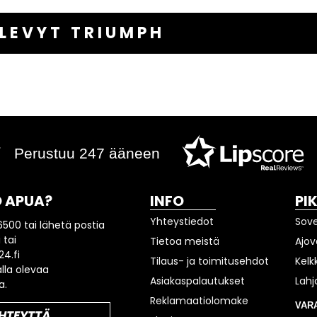
LEVYT TRIUMPH
Perustuu 247 ääneen
 APUA?
INFO
PI
Yhteystiedot
Sov
6500 tai lähetä postia
 tai
Tietoa meistä
Ajov
4.fi
Tilaus- ja toimitusehdot
Kelk
lla olevaa
Asiakaspalautukset
Lahj
a.
Reklamaatiolomake
VAR
HTEYTTÄ