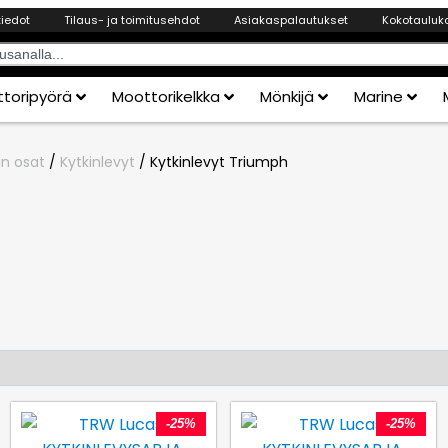
tiedot
Tilaus- ja toimitusehdot
Asiakaspalautukset
Kokotauluk
toripyörä
Moottorikelkka
Mönkijä
Marine
in osat
/
Kytkinlevyt
/ Kytkinlevyt Triumph
-25%
-25%