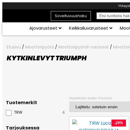
Yhteys
Soveltuvuushaku
Ajovarusteet
Kelkkailuvarusteet
Moot
Etusivu
/
Moottoripyörä
/
Moottoripyörän varaosat
/
Moottor
KYTKINLEVYT TRIUMPH
Näytetään kaikki 4 tulosta
Tuotemerkit
TRW
4
-24%
Tarjouksessa