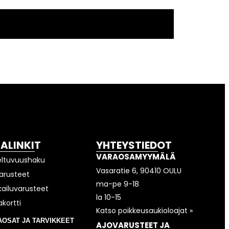
KALINKIT
YHTEYSTIEDOT
VARAOSAMYYMÄLÄ
eltuvuushaku
Vasaratie 6, 90410 OULU
arusteet
ma-pe 9-18
kailuvarusteet
la 10-15
akortti
Katso poikkeusaukioloajat »
AOSAT JA TARVIKKEET
AJOVARUSTEET JA