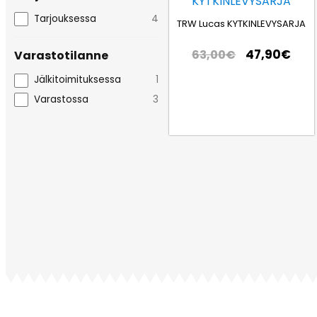
Tarjouksessa
4
TRW Lucas KYTKINLEVYSARJA
47,90
€
63,00
€
Varastotilanne
Jälkitoimituksessa
1
Varastossa
3