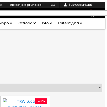
Tukkuasiakkaat
ot
Tuoteohjeita ja vinkkejä
FAQ
0
Mopo
Offroad
Info
Laitemyynti
-25%