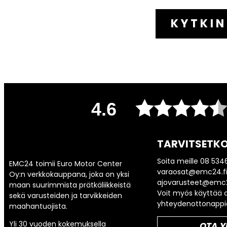
KYTKIN
4.6
TARVITSETKO
Soita meille 08 534
EMC24 toimii Euro Motor Center
varaosat@emc24.fi
Oy:n verkkokauppana, joka on yksi
ajovarusteet@emc2
maan suurimmista prätkäliikkeistä
Voit myös käyttää a
sekä varusteiden ja tarvikkeiden
yhteydenottonappi
maahantuojista.
Yli 30 vuoden kokemuksella
OTA Y