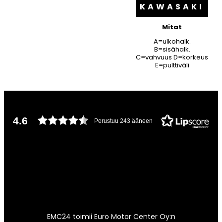
KAWASAKI
Mitat
A=ulkohalk.
B=sisähalk.
C=vahvuus D=korkeus
E=pulttiväli
4.6
Perustuu 243 ääneen
EMC24 toimii Euro Motor Center Oy:n