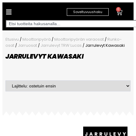
0
Soveltuvuushaku
Etusivu
/
Moottoripyörä
/
Moottoripyörän varaosat
/
Runko-
osat
/
Jarruosat
/
Jarrulevyt TRW Lucas
/ Jarrulevyt Kawasaki
JARRULEVYT KAWASAKI
JARRULEVYT