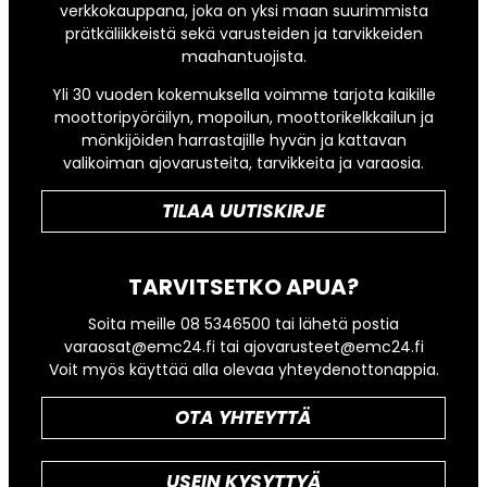
verkkokauppana, joka on yksi maan suurimmista
prätkäliikkeistä sekä varusteiden ja tarvikkeiden
maahantuojista.
Yli 30 vuoden kokemuksella voimme tarjota kaikille
moottoripyöräilyn, mopoilun, moottorikelkkailun ja
mönkijöiden harrastajille hyvän ja kattavan
valikoiman ajovarusteita, tarvikkeita ja varaosia.
TILAA UUTISKIRJE
TARVITSETKO APUA?
Soita meille 08 5346500 tai lähetä postia
varaosat@emc24.fi tai ajovarusteet@emc24.fi
Voit myös käyttää alla olevaa yhteydenottonappia.
OTA YHTEYTTÄ
USEIN KYSYTTYÄ