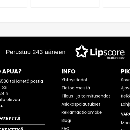
Perustuu 243 ääneen
 APUA?
INFO
PI
Yhteystiedot
Sov
6500 tai lähetä postia
 tai
Tietoa meistä
Ajov
4.fi
Tilaus- ja toimitusehdot
Kelk
lla olevaa
Asiakaspalautukset
Lahj
a.
Reklamaatiolomake
VAR
HTEYTTÄ
Blogi
Moot
FAQ
KYSYTTYÄ