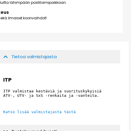
kuluitta lähimpään postitoimipaikkaan.
keus
ekä ilmaiset koonvaihdot!
Tietoa valmistajasta
ITP
ITP valmistaa kestäviä ja suorituskykyisiä 
ATV-, UTV- ja SxS -renkaita ja -vanteita.
Katso lisää valmistajasta tästä