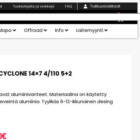
Tukkuasiakkaat
ot
Tuoteohjeita ja vinkkejä
FAQ
0
Mopo
Offroad
Info
Laitemyynti
CYCLONE 14×7 4/110 5+2
avat alumiinivanteet. Materiaalina on käytetty
eveintä alumiinia. Tyylikäs 6-12-ikkunainen desing
0
€