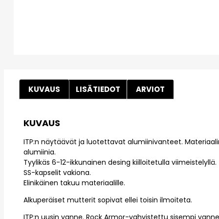
KUVAUS
LISÄTIEDOT
ARVIOT
KUVAUS
ITP:n näytäävät ja luotettavat alumiinivanteet. Materiaa
alumiinia.
Tyylikäs 6-12-ikkunainen desing kiilloitetulla viimeistelyllä.
SS-kapselit vakiona.
Elinikäinen takuu materiaalille.
Alkuperäiset mutterit sopivat ellei toisin ilmoiteta.
ITP:n uusin vanne. Rock Armor-vahvistettu sisempi vanne