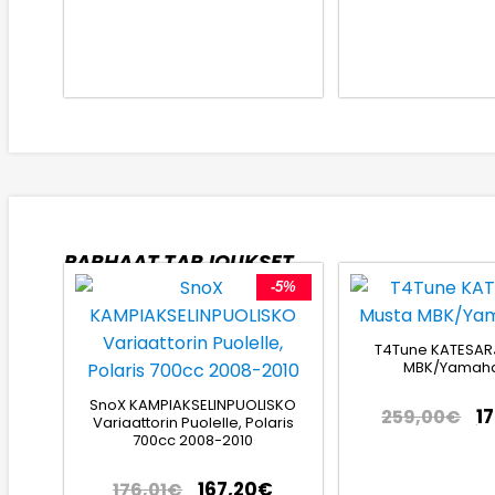
PARHAAT TARJOUKSET
-5%
T4Tune KATESAR
MBK/Yamaha
SnoX KAMPIAKSELINPUOLISKO
1
259,00
€
Variaattorin Puolelle, Polaris
700cc 2008-2010
167,20
€
176,01
€