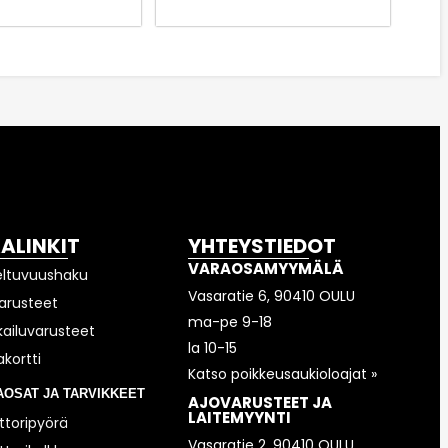
KALINKIT
YHTEYSTIEDOT
VARAOSAMYYMÄLÄ
eltuvuushaku
Vasaratie 6, 90410 OULU
arusteet
ma-pe 9-18
kailuvarusteet
la 10-15
akortti
Katso poikkeusaukioloajat »
AOSAT JA TARVIKKEET
AJOVARUSTEET JA
LAITEMYYNTI
toripyörä
Vasaratie 2, 90410 OULU