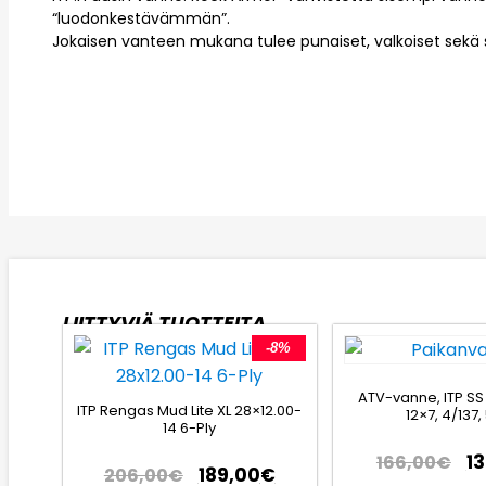
“luodonkestävämmän”.
Jokaisen vanteen mukana tulee punaiset, valkoiset sek
LIITTYVIÄ TUOTTEITA
-8%
ATV-vanne, ITP SS
ITP Rengas Mud Lite XL 28×12.00-
12×7, 4/137,
14 6-Ply
1
166,00
€
189,00
€
206,00
€