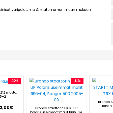
ä siniset väripalat, mix & match oman maun mukaan.
-20%
-11%
 212 musta,
 5+2
Bronco 
Honda T
32,00
€
Bronco staattorin PICK-UP
Polaris useimmat mallit 1996-04,