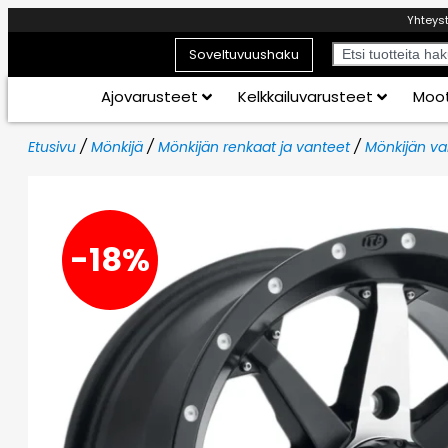
Yhteys
Soveltuvuushaku
Ajovarusteet
Kelkkailuvarusteet
Moot
Etusivu
/
Mönkijä
/
Mönkijän renkaat ja vanteet
/
Mönkijän va
-18%