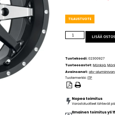
TILAUSTUOTE
LISÄÄ OSTO
Tuotekoodi:
02300927
Tuoteosastot:
Mönkijä
,
Mönk
Avainsanat:
atv-alumiiniva
Tuotemerkki:
ITP
Nopea toimitus
Varastotuotteet lähtevät 
Ilmainen toimitus yli 