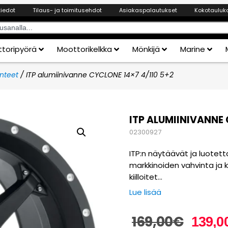
tiedot
Tilaus- ja toimitusehdot
Asiakaspalautukset
Kokotauluk
toripyörä
Moottorikelkka
Mönkijä
Marine
nteet
/ ITP alumiinivanne CYCLONE 14×7 4/110 5+2
ITP ALUMIINIVANNE 
02300927
ITP:n näytäävät ja luotett
markkinoiden vahvinta ja k
kiilloitet…
Lue lisää
169,00
€
139,0