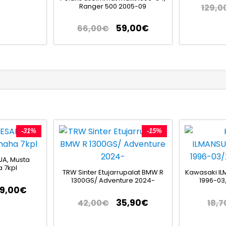
Ranger 500 2005-09
129,0
59,00
€
66,00
€
-31%
-15%
JA, Musta
 7kpl
TRW Sinter Etujarrupalat BMW R
Kawasaki IL
1300GS/ Adventure 2024-
1996-03
79,00
€
35,90
€
42,00
€
18,7