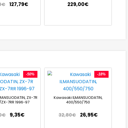
127,79
€
229,00
€
0
€
-50%
-18%
MANSUODATIN, ZX-7R
Kawasaki ILMANSUODATIN,
/ZX-7RR 1996-97
400/550/750
9,35
€
26,95
€
0
€
32,80
€