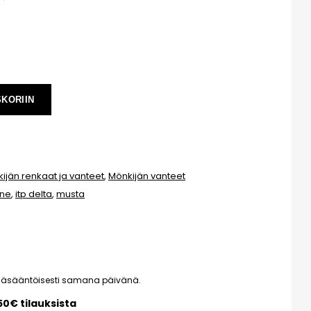
SKORIIN
ijän renkaat ja vanteet
,
Mönkijän vanteet
nne
,
itp delta
,
musta
pääsääntöisesti samana päivänä.
150€ tilauksista