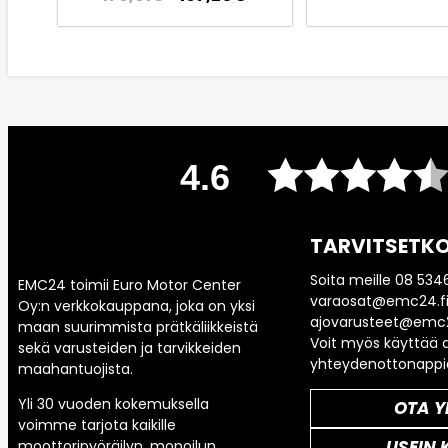
4.6
TARVITSETKO
Soita meille 08 534
EMC24 toimii Euro Motor Center
varaosat@emc24.fi
Oy:n verkkokauppana, joka on yksi
ajovarusteet@emc2
maan suurimmista prätkäliikkeistä
Voit myös käyttää a
sekä varusteiden ja tarvikkeiden
yhteydenottonappi
maahantuojista.
Yli 30 vuoden kokemuksella
OTA Y
voimme tarjota kaikille
USEIN 
moottoripyöräilyn, mopoilun,