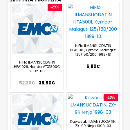
-29%
HiFlo ILMANSUODATIN
HFA5001, Kymco-Malaguti
125/150/200 1999-13
HiFlo ILMANSUODATIN
6,80
€
HFA1926, Honda VTX1800C
2002-08
52,20
€
36,90
€
-18%
Kawasaki ILMANSUODATIN,
ZX-9R Ninja 1998-03