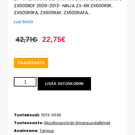
ZX600RDF 2009-2013- NINJA ZX-6R ZX600R9F,
ZX600R9FA, ZX600RAF, ZX600RAFA…
Lue lisää
42,71
€
22,75
€
TILAUSTUOTE
LISÄÄ OSTOSKORIIN
Tuotekoodi:
11013-0036
Tuoteosasto:
Moottoripyörän Ilmansuodattimet
Avainsana:
Tarjous