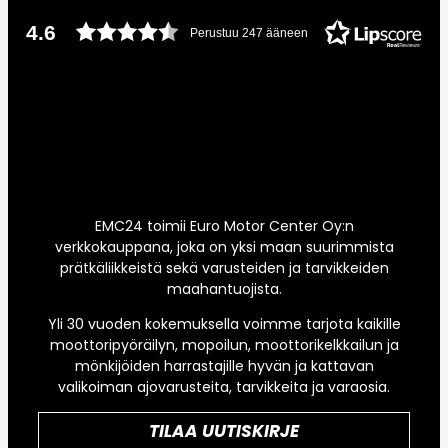
4.6
Perustuu 247 ääneen
EMC24 toimii Euro Motor Center Oy:n
verkkokauppana, joka on yksi maan suurimmista
prätkäliikkeistä sekä varusteiden ja tarvikkeiden
maahantuojista.
Yli 30 vuoden kokemuksella voimme tarjota kaikille
moottoripyöräilyn, mopoilun, moottorikelkkailun ja
mönkijöiden harrastajille hyvän ja kattavan
valikoiman ajovarusteita, tarvikkeita ja varaosia.
TILAA UUTISKIRJE