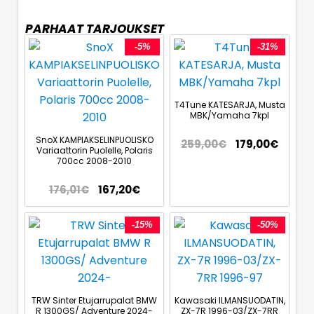
PARHAAT TARJOUKSET
-5%
-31%
T4Tune KATESARJA, Musta
MBK/Yamaha 7kpl
SnoX KAMPIAKSELINPUOLISKO
259,00
€
179,00
€
Variaattorin Puolelle, Polaris
700cc 2008-2010
176,01
€
167,20
€
-15%
-50%
TRW Sinter Etujarrupalat BMW
Kawasaki ILMANSUODATIN,
R 1300GS/ Adventure 2024-
ZX-7R 1996-03/ZX-7RR