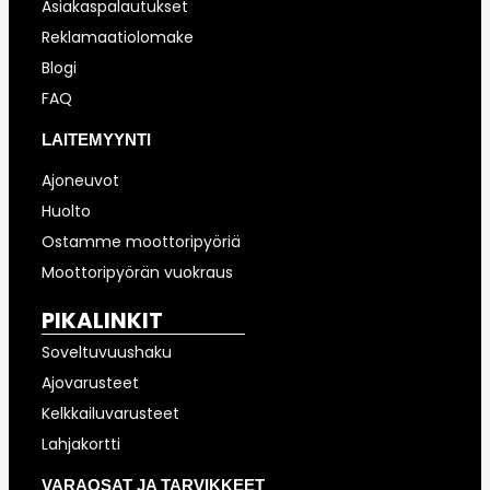
Asiakaspalautukset
Reklamaatiolomake
Blogi
FAQ
LAITEMYYNTI
Ajoneuvot
Huolto
Ostamme moottoripyöriä
Moottoripyörän vuokraus
PIKALINKIT
Soveltuvuushaku
Ajovarusteet
Kelkkailuvarusteet
Lahjakortti
VARAOSAT JA TARVIKKEET