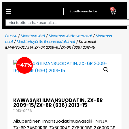
0
Soveltuvuushaku
Etusivu
/
Moottoripyörä
/
Moottoripyörän varaosat
/
Moottorin
osat
/
Moottoripyörän Ilmansuodattimet
/ Kawasaki
ILMANSUODATIN, ZX-6R 2009-15/ZX-6R (636) 2013-15
-47%
KAWASAKI ILMANSUODATIN, ZX-6R
2009-15/ZX-6R (636) 2013-15
11013-0036
Alkuperäinen ilmansuodatinKawasaki- NINJA
ZX-6R ZX600R9F, ZX600RAF, ZX600RBF, ZX600RCF,