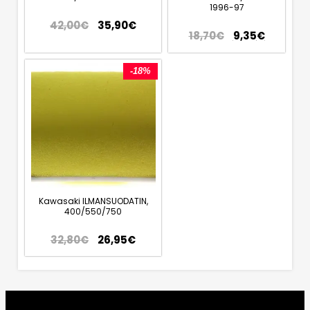
1996-97
42,00
€
35,90
€
18,70
€
9,35
€
-18%
Kawasaki ILMANSUODATIN,
400/550/750
32,80
€
26,95
€