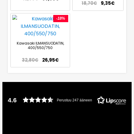
18,70
€
9,35
€
-18%
Kawasaki ILMANSUODATIN,
400/550/750
32,80
€
26,95
€
4.6
Perustuu 247 ääneen