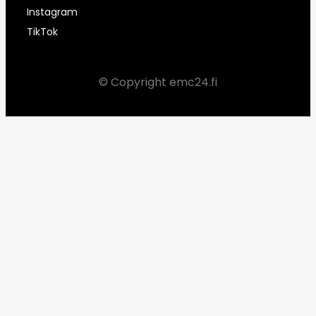
Instagram
TikTok
© Copyright emc24.fi