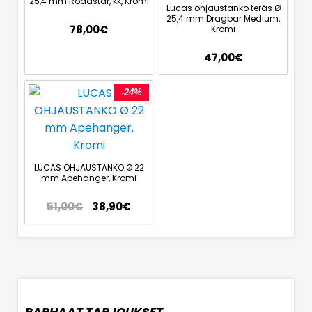
25,4 mm Roadstar, kk, Kromi
Lucas ohjaustanko teräs Ø
25,4 mm Dragbar Medium,
78,00
€
Kromi
47,00
€
-24%
LUCAS OHJAUSTANKO Ø 22
mm Apehanger, Kromi
51,00
€
38,90
€
PARHAAT TARJOUKSET