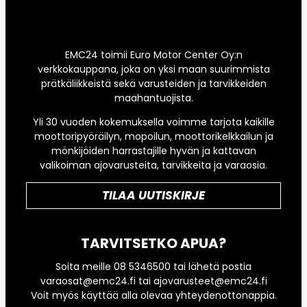
EMC24 toimii Euro Motor Center Oy:n
verkkokauppana, joka on yksi maan suurimmista
prätkäliikkeistä sekä varusteiden ja tarvikkeiden
maahantuojista.
Yli 30 vuoden kokemuksella voimme tarjota kaikille
moottoripyöräilyn, mopoilun, moottorikelkkailun ja
mönkijöiden harrastajille hyvän ja kattavan
valikoiman ajovarusteita, tarvikkeita ja varaosia.
TILAA UUTISKIRJE
TARVITSETKO APUA?
Soita meille 08 5346500 tai lähetä postia
varaosat@emc24.fi tai ajovarusteet@emc24.fi
Voit myös käyttää alla olevaa yhteydenottonappia.