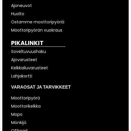
Ajoneuvot
Huolto
Ostamme moottoripyöriä
Moottoripyörän vuokraus
PIKALINKIT
Soveltuvuushaku
Ajovarusteet
Kelkkailuvarusteet
Lahjakortti
VARAOSAT JA TARVIKKEET
Moottoripyörä
Moottorikelkka
Mopo
Mönkijä
Offroad