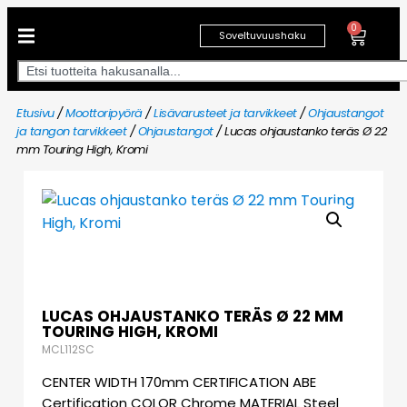
0
Soveltuvuushaku
Etusivu
/
Moottoripyörä
/
Lisävarusteet ja tarvikkeet
/
Ohjaustangot
ja tangon tarvikkeet
/
Ohjaustangot
/ Lucas ohjaustanko teräs Ø 22
mm Touring High, Kromi
LUCAS OHJAUSTANKO TERÄS Ø 22 MM
TOURING HIGH, KROMI
MCL112SC
CENTER WIDTH 170mm CERTIFICATION ABE
Certification COLOR Chrome MATERIAL Steel