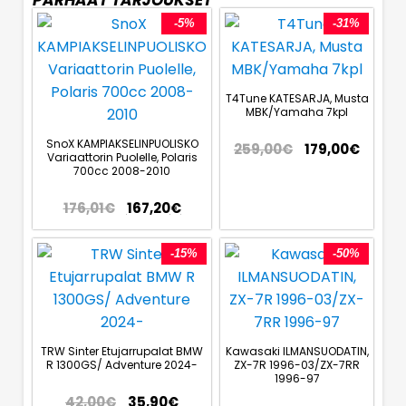
-5%
-31%
T4Tune KATESARJA, Musta
MBK/Yamaha 7kpl
SnoX KAMPIAKSELINPUOLISKO
259,00
€
179,00
€
Variaattorin Puolelle, Polaris
700cc 2008-2010
176,01
€
167,20
€
-15%
-50%
TRW Sinter Etujarrupalat BMW
Kawasaki ILMANSUODATIN,
R 1300GS/ Adventure 2024-
ZX-7R 1996-03/ZX-7RR
1996-97
42,00
€
35,90
€