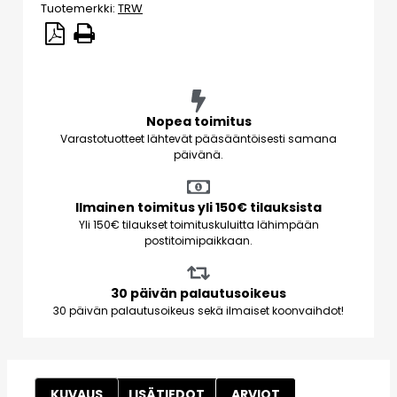
Tuotemerkki:
TRW
Nopea toimitus
Varastotuotteet lähtevät pääsääntöisesti samana
päivänä.
Ilmainen toimitus yli 150€ tilauksista
Yli 150€ tilaukset toimituskuluitta lähimpään
postitoimipaikkaan.
30 päivän palautusoikeus
30 päivän palautusoikeus sekä ilmaiset koonvaihdot!
KUVAUS
LISÄTIEDOT
ARVIOT