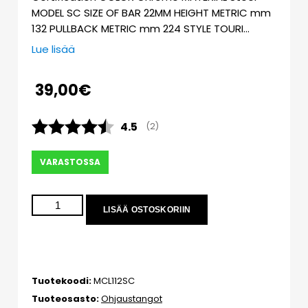
MODEL SC SIZE OF BAR 22MM HEIGHT METRIC mm
132 PULLBACK METRIC mm 224 STYLE TOURI…
Lue lisää
39,00
€
Keskimääräinen luokitus:
4.5
(
äänet:
2
)
VARASTOSSA
LISÄÄ OSTOSKORIIN
Tuotekoodi:
MCL112SC
Tuoteosasto:
Ohjaustangot