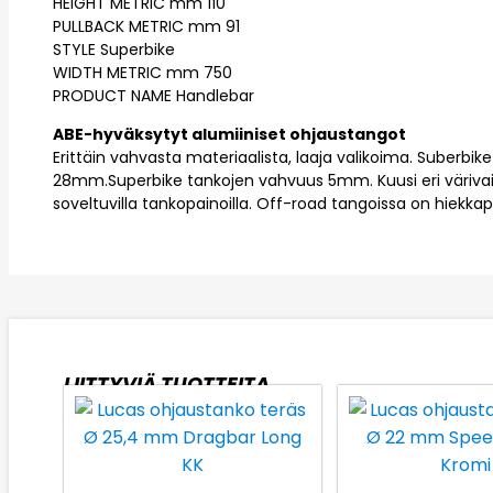
HEIGHT METRIC mm 110
PULLBACK METRIC mm 91
STYLE Superbike
WIDTH METRIC mm 750
PRODUCT NAME Handlebar
ABE-hyväksytyt alumiiniset ohjaustangot
Erittäin vahvasta materiaalista, laaja valikoima. Suberbik
28mm.Superbike tankojen vahvuus 5mm. Kuusi eri värivaih
soveltuvilla tankopainoilla. Off-road tangoissa on hiekka
LIITTYVIÄ TUOTTEITA