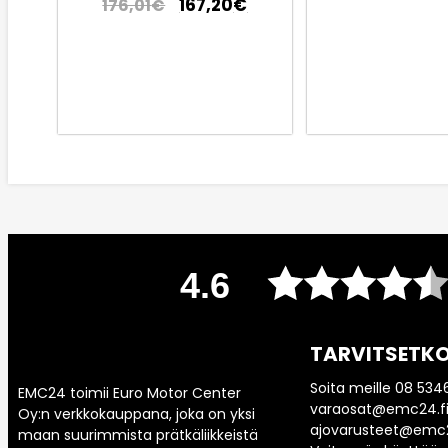
167,20
€
176,01
€
4.6
TARVITSETKO
Soita meille 08 534
EMC24 toimii Euro Motor Center
varaosat@emc24.fi
Oy:n verkkokauppana, joka on yksi
ajovarusteet@emc2
maan suurimmista prätkäliikkeistä