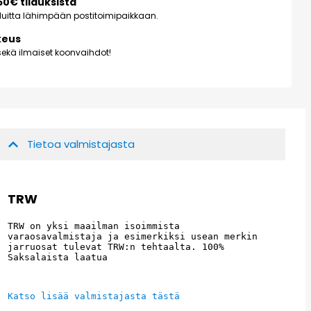
150€ tilauksista
kuluitta lähimpään postitoimipaikkaan.
keus
ekä ilmaiset koonvaihdot!
Tietoa valmistajasta
TRW
TRW on yksi maailman isoimmista 
varaosavalmistaja ja esimerkiksi usean merkin 
jarruosat tulevat TRW:n tehtaalta. 100% 
Saksalaista laatua
Katso lisää valmistajasta tästä