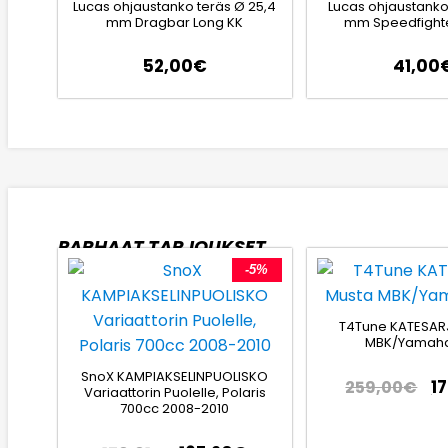
Lucas ohjaustanko teräs Ø 25,4
Lucas ohjaustanko
mm Dragbar Long KK
mm Speedfighte
52,00
€
41,00
PARHAAT TARJOUKSET
-5%
T4Tune KATESAR
MBK/Yamaha
SnoX KAMPIAKSELINPUOLISKO
1
259,00
€
Variaattorin Puolelle, Polaris
700cc 2008-2010