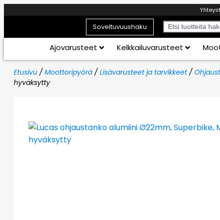
Yhteys
Soveltuvuushaku
Ajovarusteet
Kelkkailuvarusteet
Moot
Etusivu
/
Moottoripyörä
/
Lisävarusteet ja tarvikkeet
/
Ohjaust
hyväksytty