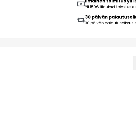
Ilmainen toimitus yli 
Yli 150€ tilaukset toimitus
30 päivän palautusoi
30 päivän palautusoikeus s