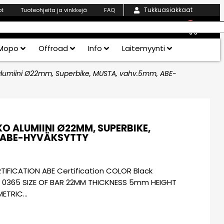
Tukkuasiakkaat
ot
Tuoteohjeita ja vinkkejä
FAQ
0
Mopo
Offroad
Info
Laitemyynti
alumiini Ø22mm, Superbike, MUSTA, vahv.5mm, ABE-
 ALUMIINI Ø22MM, SUPERBIKE,
 ABE-HYVÄKSYTTY
FICATION ABE Certification COLOR Black
 0365 SIZE OF BAR 22MM THICKNESS 5mm HEIGHT
METRIC…