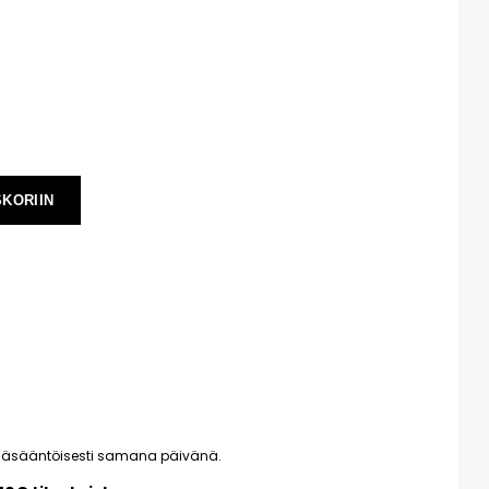
SKORIIN
pääsääntöisesti samana päivänä.