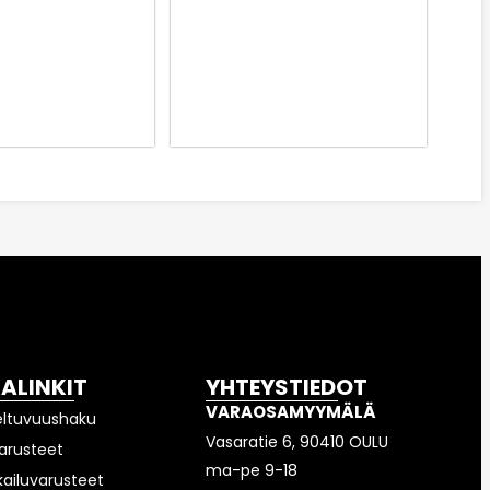
KALINKIT
YHTEYSTIEDOT
VARAOSAMYYMÄLÄ
eltuvuushaku
Vasaratie 6, 90410 OULU
arusteet
ma-pe 9-18
kailuvarusteet