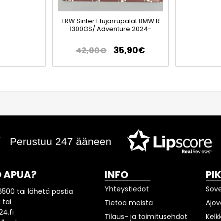
TRW Sinter Etujarrupalat BMW R
1300GS/ Adventure 2024-
35,90
€
42,00
€
Perustuu 247 ääneen
 APUA?
INFO
PI
Yhteystiedot
Sov
6500 tai lähetä postia
 tai
Tietoa meistä
Ajov
4.fi
Tilaus- ja toimitusehdot
Kelk