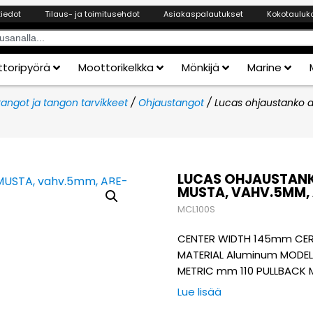
tiedot
Tilaus- ja toimitusehdot
Asiakaspalautukset
Kokotauluk
toripyörä
Moottorikelkka
Mönkijä
Marine
angot ja tangon tarvikkeet
/
Ohjaustangot
/ Lucas ohjaustanko 
LUCAS OHJAUSTANKO
MUSTA, VAHV.5MM,
MCL100S
CENTER WIDTH 145mm CERTI
MATERIAL Aluminum MODEL
METRIC mm 110 PULLBACK 
Lue lisää