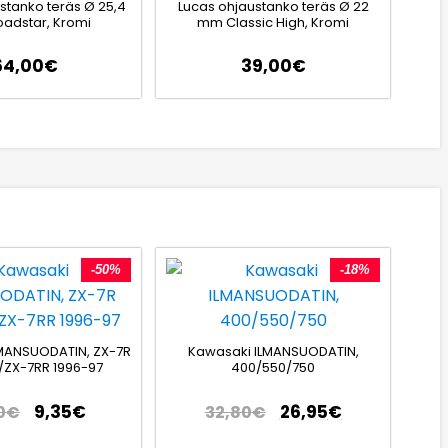
stanko teräs Ø 25,4
Lucas ohjaustanko teräs Ø 22
adstar, Kromi
mm Classic High, Kromi
64,00
€
39,00
€
-50%
-18%
MANSUODATIN, ZX-7R
Kawasaki ILMANSUODATIN,
/ZX-7RR 1996-97
400/550/750
9,35
€
26,95
€
0
€
32,80
€