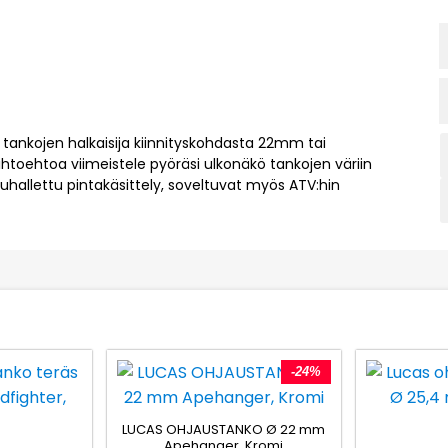
e tankojen halkaisija kiinnityskohdasta 22mm tai
toehtoa viimeistele pyöräsi ulkonäkö tankojen väriin
puhallettu pintakäsittely, soveltuvat myös ATV:hin
-24%
LUCAS OHJAUSTANKO Ø 22 mm
Apehanger, Kromi