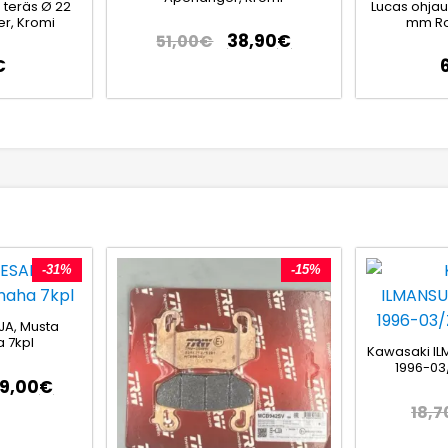
 teräs Ø 22
Lucas ohjau
r, Kromi
mm Ro
38,90
€
51,00
€
€
-31%
-15%
JA, Musta
 7kpl
Kawasaki IL
1996-03
79,00
€
18,7