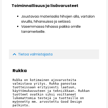
Toiminnallisuus ja lisävarusteet
Joustavaa materiaalia hihojen alla, vartalon
sivuilla, hihansuissa ja selässä.
Vasemmassa hihassa paikka omille
tarramerkeille.
Tietoa valmistajasta
Rukka
Rukka on kotimainen ajovarusteita 
valmistava yritys. Rukka panostaa 
tuotteissaan erityisesti laatuun, 
käyttömukavuuteen ja tekniikkaan. Rukkan 
tuotteet ovatkin siksi voittaneet 
lukemattomia testejä ja tuotteille on 
myönnetty mm. arvostettu Good Design 
palkinto.