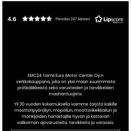
4.6
Perustuu 247 ääneen
EMC24 toimii Euro Motor Center Oy:n
verkkokauppana, joka on yksi maan suurimmista
prätkäliikkeistä sekä varusteiden ja tarvikkeiden
maahantuojista.
Yli 30 vuoden kokemuksella voimme tarjota kaikille
moottoripyöräilyn, mopoilun, moottorikelkkailun ja
mönkijöiden harrastajille hyvän ja kattavan
valikoiman ajovarusteita, tarvikkeita ja varaosia.