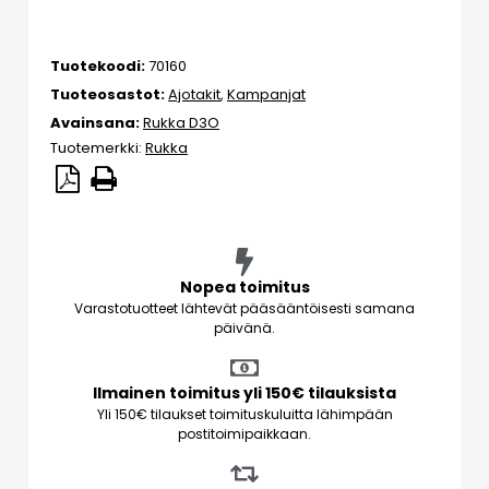
Tuotekoodi:
70160
Tuoteosastot:
Ajotakit
,
Kampanjat
Avainsana:
Rukka D3O
Tuotemerkki:
Rukka
Nopea toimitus
Varastotuotteet lähtevät pääsääntöisesti samana
päivänä.
Ilmainen toimitus yli 150€ tilauksista
Yli 150€ tilaukset toimituskuluitta lähimpään
postitoimipaikkaan.