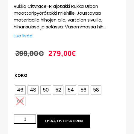
Rukka Cityrace-R ajotakki Rukka Urban
moottoripyörätakki miehille. Joustavaa
materiaalia hihojen alla, vartalon sivuilla,
hihansuissa ja selässä. Vasemmassa hih…
Lue lisää
399,00
€
279,00
€
KOKO
46
48
50
52
54
56
58
60
LISÄÄ OSTOSKORIIN