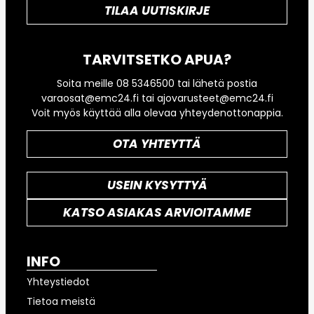
TILAA UUTISKIRJE
TARVITSETKO APUA?
Soita meille 08 5346500 tai lähetä postia
varaosat@emc24.fi tai ajovarusteet@emc24.fi
Voit myös käyttää alla olevaa yhteydenottonappia.
OTA YHTEYTTÄ
USEIN KYSYTTYÄ
KATSO ASIAKAS ARVIOITAMME
INFO
Yhteystiedot
Tietoa meistä