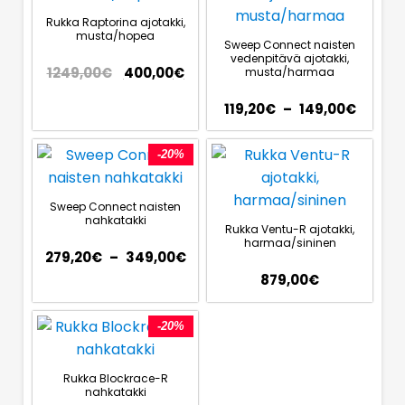
Rukka Raptorina ajotakki,
musta/hopea
Sweep Connect naisten
vedenpitävä ajotakki,
1249,00
€
400,00
€
musta/harmaa
119,20
€
–
149,00
€
-20%
Sweep Connect naisten
nahkatakki
Rukka Ventu-R ajotakki,
harmaa/sininen
279,20
€
–
349,00
€
879,00
€
-20%
Rukka Blockrace-R
nahkatakki