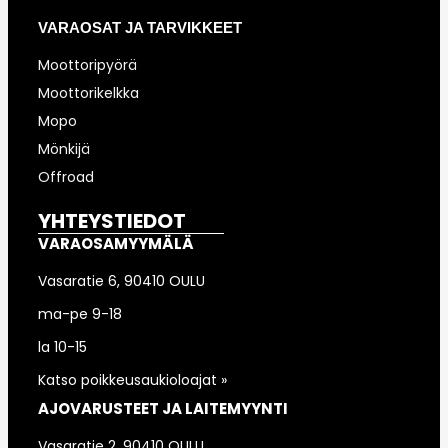
VARAOSAT JA TARVIKKEET
Moottoripyörä
Moottorikelkka
Mopo
Mönkijä
Offroad
YHTEYSTIEDOT
VARAOSAMYYMÄLÄ
Vasaratie 6, 90410 OULU
ma-pe 9-18
la 10-15
Katso poikkeusaukioloajat »
AJOVARUSTEET JA LAITEMYYNTI
Vasaratie 2, 90410 OULU