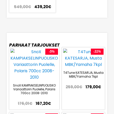
549,00
€
439,20
€
PARHAAT TARJOUKSET
-5%
-31%
T4Tune KATESARJA, Musta
MBK/Yamaha 7kpl
SnoX KAMPIAKSELINPUOLISKO
259,00
€
179,00
€
Variaattorin Puolelle, Polaris
700cc 2008-2010
176,01
€
167,20
€