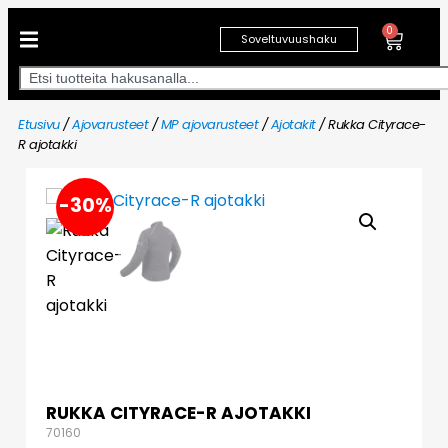
0
Soveltuvuushaku
Etusivu
/
Ajovarusteet
/
MP ajovarusteet
/
Ajotakit
/ Rukka Cityrace-
R ajotakki
-30%
RUKKA CITYRACE-R AJOTAKKI
70160