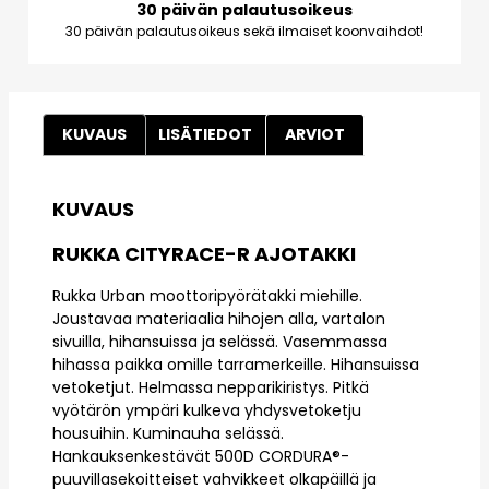
30 päivän palautusoikeus
30 päivän palautusoikeus sekä ilmaiset koonvaihdot!
KUVAUS
LISÄTIEDOT
ARVIOT
KUVAUS
RUKKA CITYRACE-R AJOTAKKI
Rukka Urban moottoripyörätakki miehille.
Joustavaa materiaalia hihojen alla, vartalon
sivuilla, hihansuissa ja selässä. Vasemmassa
hihassa paikka omille tarramerkeille. Hihansuissa
vetoketjut. Helmassa nepparikiristys. Pitkä
vyötärön ympäri kulkeva yhdysvetoketju
housuihin. Kuminauha selässä.
Hankauksenkestävät 500D CORDURA®-
puuvillasekoitteiset vahvikkeet olkapäillä ja