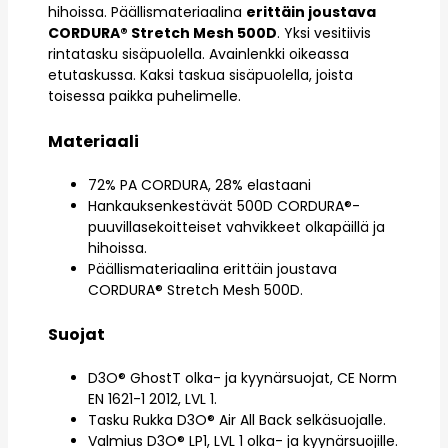
hihoissa. Päällismateriaalina
erittäin joustava
CORDURA® Stretch Mesh 500D
. Yksi vesitiivis
rintatasku sisäpuolella. Avainlenkki oikeassa
etutaskussa. Kaksi taskua sisäpuolella, joista
toisessa paikka puhelimelle.
Materiaali
72% PA CORDURA, 28% elastaani
Hankauksenkestävät 500D CORDURA®-
puuvillasekoitteiset vahvikkeet olkapäillä ja
hihoissa.
Päällismateriaalina erittäin joustava
CORDURA® Stretch Mesh 500D.
Suojat
D3O® GhostT olka- ja kyynärsuojat, CE Norm
EN 1621-1 2012, LVL 1.
Tasku Rukka D3O® Air All Back selkäsuojalle.
Valmius D3O® LP1, LVL 1 olka- ja kyynärsuojille.