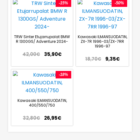
-15%
-50%
TRW Sinter Etujarrupalat BMW
Kawasaki ILMANSUODATIN,
R 1300GS/ Adventure 2024-
ZX-7R 1996-03/ZX-7RR
1996-97
42,00
€
35,90
€
18,70
€
9,35
€
-18%
Kawasaki ILMANSUODATIN,
400/550/750
32,80
€
26,95
€