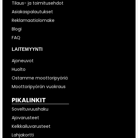
Tilaus- ja toimitusehdot
Asiakaspalautukset
Reklamaatiolomake
Blogi
FAQ
LAITEMYYNTI
Ajoneuvot
Huolto
Ostamme moottoripyöriä
Moottoripyörän vuokraus
PIKALINKIT
Soveltuvuushaku
Ajovarusteet
Kelkkailuvarusteet
Lahjakortti