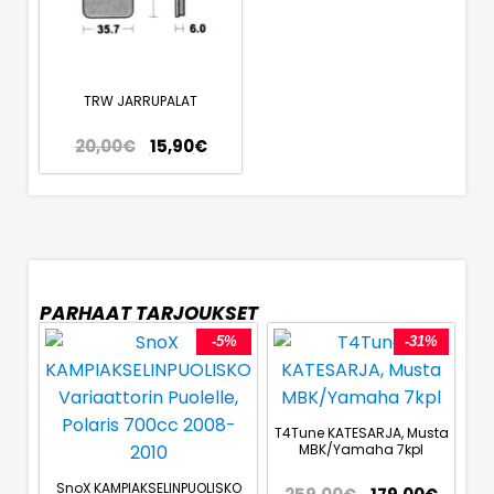
TRW JARRUPALAT
20,00
€
15,90
€
PARHAAT TARJOUKSET
-5%
-31%
T4Tune KATESARJA, Musta
MBK/Yamaha 7kpl
SnoX KAMPIAKSELINPUOLISKO