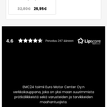
32,80
€
26,95
€
4.6
Perustuu 247 ääneen
EMC24 toimii Euro Motor Center Oy:n
verkkokauppana, joka on yksi maan suurimmista
prätkäliikkeistä sekä varusteiden ja tarvikkeiden
maahantuojista.