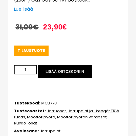
Lue lisää
31,00
€
23,90
€
TILAUSTUOTE
LISÄÄ OSTOSKORIIN
Tuotekoodi:
MCB770
Tuoteosastot:
Jarruosat
,
Jarrupalat ja -kengät TRW
Lucas
,
Moottoripyörä
,
Moottoripyörän varaosat
,
Runko-osat
Avainsana:
Jarrupalat