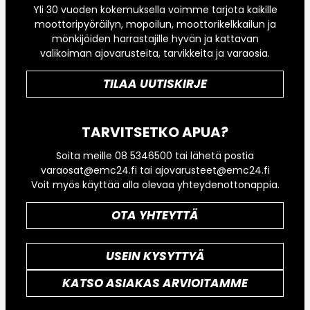
Yli 30 vuoden kokemuksella voimme tarjota kaikille
moottoripyöräilyn, mopoilun, moottorikelkkailun ja
mönkijöiden harrastajille hyvän ja kattavan
valikoiman ajovarusteita, tarvikkeita ja varaosia.
TILAA UUTISKIRJE
TARVITSETKO APUA?
Soita meille 08 5346500 tai lähetä postia
varaosat@emc24.fi tai ajovarusteet@emc24.fi
Voit myös käyttää alla olevaa yhteydenottonappia.
OTA YHTEYTTÄ
USEIN KYSYTTYÄ
KATSO ASIAKAS ARVIOITAMME