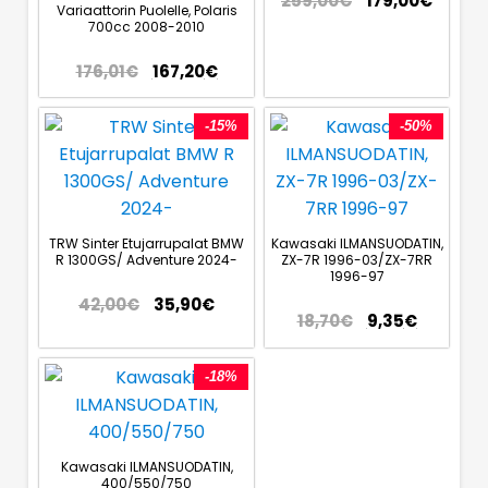
259,00
€
179,00
€
Variaattorin Puolelle, Polaris
700cc 2008-2010
176,01
€
167,20
€
-15%
-50%
TRW Sinter Etujarrupalat BMW
Kawasaki ILMANSUODATIN,
R 1300GS/ Adventure 2024-
ZX-7R 1996-03/ZX-7RR
1996-97
42,00
€
35,90
€
18,70
€
9,35
€
-18%
Kawasaki ILMANSUODATIN,
400/550/750