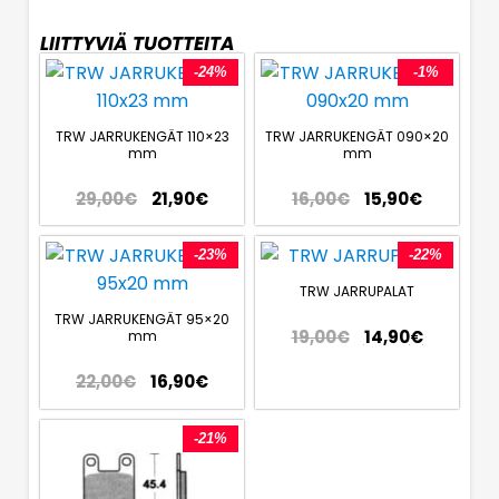
LIITTYVIÄ TUOTTEITA
-24%
-1%
TRW JARRUKENGÄT 110×23
TRW JARRUKENGÄT 090×20
mm
mm
29,00
€
21,90
€
16,00
€
15,90
€
-23%
-22%
TRW JARRUPALAT
TRW JARRUKENGÄT 95×20
19,00
€
14,90
€
mm
22,00
€
16,90
€
-21%