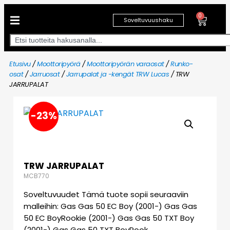
0
Soveltuvuushaku
Etusivu
/
Moottoripyörä
/
Moottoripyörän varaosat
/
Runko-
osat
/
Jarruosat
/
Jarrupalat ja -kengät TRW Lucas
/ TRW
JARRUPALAT
-23%
TRW JARRUPALAT
MCB770
Soveltuvuudet Tämä tuote sopii seuraaviin
malleihin: Gas Gas 50 EC Boy (2001-) Gas Gas
50 EC BoyRookie (2001-) Gas Gas 50 TXT Boy
(2001-) Gas Gas 50 TXT BoyRook…