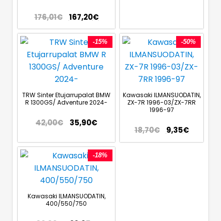
176,01
€
167,20
€
-15%
-50%
TRW Sinter Etujarrupalat BMW
Kawasaki ILMANSUODATIN,
R 1300GS/ Adventure 2024-
ZX-7R 1996-03/ZX-7RR
1996-97
42,00
€
35,90
€
18,70
€
9,35
€
-18%
Kawasaki ILMANSUODATIN,
400/550/750