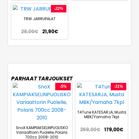
-22%
TRW JARRUPALAT
28,00
€
21,90
€
PARHAAT TARJOUKSET
-5%
-31%
T4Tune KATESARJA, Musta
MBK/Yamaha 7kpl
SnoX KAMPIAKSELINPUOLISKO
259,00
€
179,00
€
Variaattorin Puolelle, Polaris
700cc 2008-2010