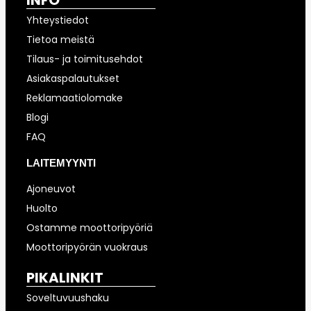
INFO
Yhteystiedot
Tietoa meistä
Tilaus- ja toimitusehdot
Asiakaspalautukset
Reklamaatiolomake
Blogi
FAQ
LAITEMYYNTI
Ajoneuvot
Huolto
Ostamme moottoripyöriä
Moottoripyörän vuokraus
PIKALINKIT
Soveltuvuushaku