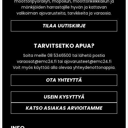
moottoripyöräilyn, mopoilun, moottorikelkkailun ja
mönkijöiden harrastajille hyvän ja kattavan
valikoiman ajovarusteita, tarvikkeita ja varaosia.
TILAA UUTISKIRJE
TARVITSETKO APUA?
Soita meille 08 5346500 tai lähetä postia
varaosat@emc24.fi tai ajovarusteet@emc24.fi
Voit myös käyttää alla olevaa yhteydenottonappia.
OTA YHTEYTTÄ
USEIN KYSYTTYÄ
KATSO ASIAKAS ARVIOITAMME