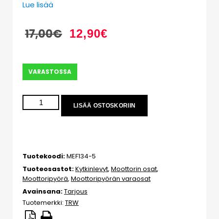
Lue lisää
17,00
€
12,90
€
VARASTOSSA
LISÄÄ OSTOSKORIIN
Tuotekoodi:
MEF134-5
Tuoteosastot:
Kytkinlevyt
,
Moottorin osat
,
Moottoripyörä
,
Moottoripyörän varaosat
Avainsana:
Tarjous
Tuotemerkki:
TRW