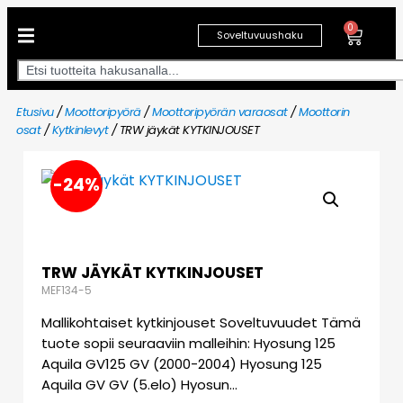
0
Soveltuvuushaku
Etusivu
/
Moottoripyörä
/
Moottoripyörän varaosat
/
Moottorin
osat
/
Kytkinlevyt
/ TRW jäykät KYTKINJOUSET
-24%
TRW JÄYKÄT KYTKINJOUSET
MEF134-5
Mallikohtaiset kytkinjouset Soveltuvuudet Tämä
tuote sopii seuraaviin malleihin: Hyosung 125
Aquila GV125 GV (2000-2004) Hyosung 125
Aquila GV GV (5.elo) Hyosun…