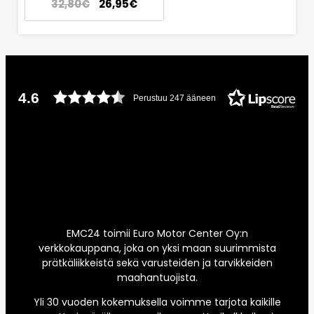
32,80
€
26,95
€
4.6
Perustuu 247 ääneen
EMC24 toimii Euro Motor Center Oy:n
verkkokauppana, joka on yksi maan suurimmista
prätkäliikkeistä sekä varusteiden ja tarvikkeiden
maahantuojista.
Yli 30 vuoden kokemuksella voimme tarjota kaikille