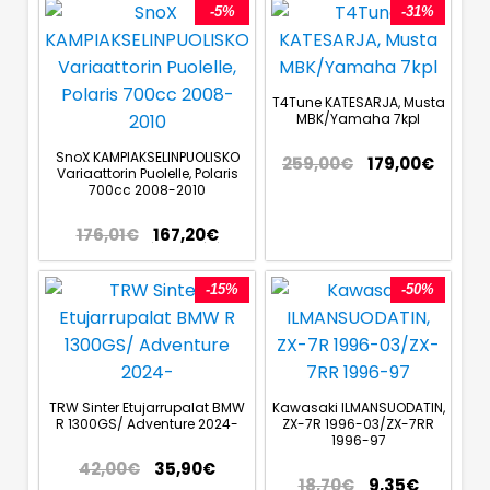
-5%
-31%
T4Tune KATESARJA, Musta
MBK/Yamaha 7kpl
SnoX KAMPIAKSELINPUOLISKO
259,00
€
179,00
€
Variaattorin Puolelle, Polaris
700cc 2008-2010
176,01
€
167,20
€
-15%
-50%
TRW Sinter Etujarrupalat BMW
Kawasaki ILMANSUODATIN,
R 1300GS/ Adventure 2024-
ZX-7R 1996-03/ZX-7RR
1996-97
42,00
€
35,90
€
18,70
€
9,35
€