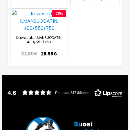
-18%
Kawasaki ILMANSUODATIN,
400/550/750
32,80
€
26,95
€
4.6
Perustuu 247 ääneen