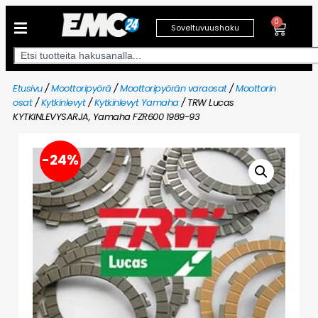
0
Soveltuvuushaku
Etusivu
/
Moottoripyörä
/
Moottoripyörän varaosat
/
Moottorin
osat
/
Kytkinlevyt
/
Kytkinlevyt Yamaha
/ TRW Lucas
KYTKINLEVYSARJA, Yamaha FZR600 1989-93
-24%