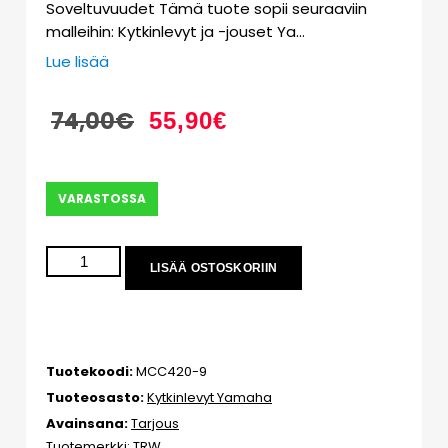
Soveltuvuudet Tämä tuote sopii seuraaviin
malleihin: Kytkinlevyt ja -jouset Ya…
Lue lisää
74,00
€
55,90
€
VARASTOSSA
LISÄÄ OSTOSKORIIN
Tuotekoodi:
MCC420-9
Tuoteosasto:
Kytkinlevyt Yamaha
Avainsana:
Tarjous
Tuotemerkki:
TRW