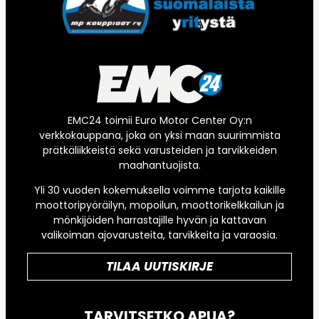
EMC24 toimii Euro Motor Center Oy:n
verkkokauppana, joka on yksi maan suurimmista
prätkäliikkeistä sekä varusteiden ja tarvikkeiden
maahantuojista.
Yli 30 vuoden kokemuksella voimme tarjota kaikille
moottoripyöräilyn, mopoilun, moottorikelkkailun ja
mönkijöiden harrastajille hyvän ja kattavan
valikoiman ajovarusteita, tarvikkeita ja varaosia.
TILAA UUTISKIRJE
TARVITSETKO APUA?