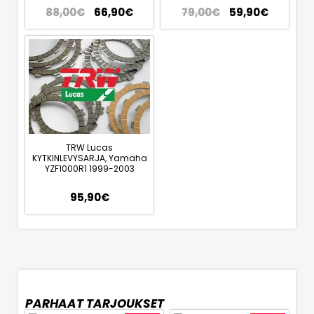
88,00
€
66,90
€
79,00
€
59,90
€
TRW Lucas
KYTKINLEVYSARJA, Yamaha
YZF1000R1 1999-2003
95,90
€
PARHAAT TARJOUKSET