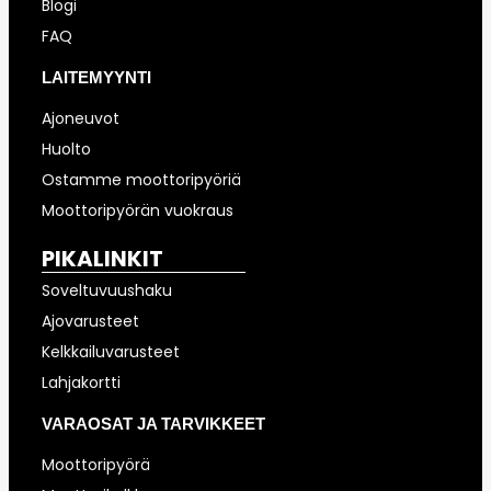
Blogi
FAQ
LAITEMYYNTI
Ajoneuvot
Huolto
Ostamme moottoripyöriä
Moottoripyörän vuokraus
PIKALINKIT
Soveltuvuushaku
Ajovarusteet
Kelkkailuvarusteet
Lahjakortti
VARAOSAT JA TARVIKKEET
Moottoripyörä