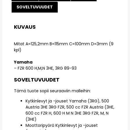
SOVELTUVUUDET
KUVAUS
Mitat A=125,2mm B=115mm C=100mm D=3mm (9
kpl)
Yamaha
– FZR 600 H,M,N 3HE, 3RG 89-93
SOVELTUVUUDET
Tämä tuote sopii seuraaviin malleihin:
Kytkinlevyt ja -jouset Yamaha (3RG), 500
Austria 3HE 3RG FZR, 500 cc FZR Austria (3HE,
600 cc FZR H, 600 H M N 3HE 3RG FZR, M, N
(3HE)
Moottoripyörä Kytkinlevyt ja -jouset