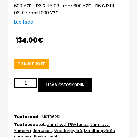
600 YZF - R6 RJ15 08- rear 600 YZF - R6 S RJ11
06-07 rear 1000 YZF -…
Lue lisää
134,00
€
TILAUSTUOTE
LISÄÄ OSTOSKORIIN
Tuotekoodi:
MST362SL
Tuoteosastot:
Jarrulevyt TRW Lucas
,
Jarrulevyt
Yamaha
,
Jarruosat
,
Moottoripyörä
,
Moottoripyörän
varaosat
,
Runko-osat