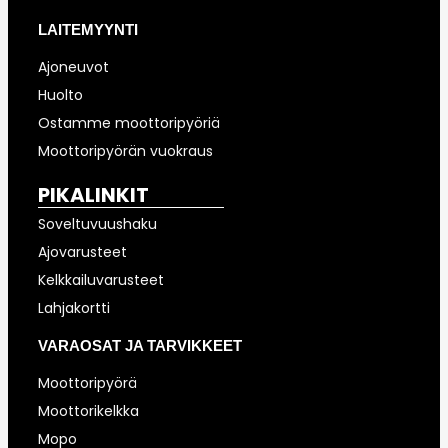
LAITEMYYNTI
Ajoneuvot
Huolto
Ostamme moottoripyöriä
Moottoripyörän vuokraus
PIKALINKIT
Soveltuvuushaku
Ajovarusteet
Kelkkailuvarusteet
Lahjakortti
VARAOSAT JA TARVIKKEET
Moottoripyörä
Moottorikelkka
Mopo