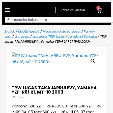
0
Soveltuvuushaku
Etusivu
/
Moottoripyörä
/
Moottoripyörän varaosat
/
Runko-
osat
/
Jarruosat
/
Jarrulevyt TRW Lucas
/
Jarrulevyt Yamaha
/ TRW
Lucas TAKAJARRULEVY, Yamaha YZF-R6/ R1, MT-10 2003-
TRW LUCAS TAKAJARRULEVY, YAMAHA
YZF-R6/ R1, MT-10 2003-
MST362SL
Yamaha 600 YZF - R6 RJ05 03- rear 600 YZF - R6
RJ09 04-05 rear 600 YZF - R6 RJ11 06-07 rear