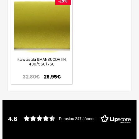
-18%
Kawasaki ILMANSUODATIN,
400/550/750
32,80
€
26,95
€
4.6
Perustuu 247 ääneen