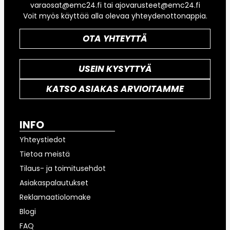
varaosat@emc24.fi tai ajovarusteet@emc24.fi
Voit myös käyttää alla olevaa yhteydenottonappia.
OTA YHTEYTTÄ
USEIN KYSYTTYÄ
KATSO ASIAKAS ARVIOITAMME
INFO
Yhteystiedot
Tietoa meistä
Tilaus- ja toimitusehdot
Asiakaspalautukset
Reklamaatiolomake
Blogi
FAQ