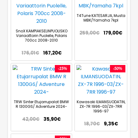
T4Tune KATESARJA, Musta
MBK/Yamaha 7kpl
SnoX KAMPIAKSELINPUOLISKO
259,00
€
179,00
€
Variaattorin Puolelle, Polaris
700cc 2008-2010
176,01
€
167,20
€
-15%
-50%
TRW Sinter Etujarrupalat BMW
Kawasaki ILMANSUODATIN,
R 1300GS/ Adventure 2024-
ZX-7R 1996-03/ZX-7RR
1996-97
42,00
€
35,90
€
18,70
€
9,35
€