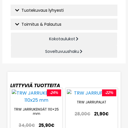
Tuotekuvaus lyhyesti
Toimitus & Palautus
Kokotaulukot
Soveltuvuushaku
LIITTYVIÄ TUOTTEITA
-24%
-22%
TRW JARRUPALAT
TRW JARRUKENGÄT 110×25
28,00
€
21,90
€
mm
34,00
€
25,90
€