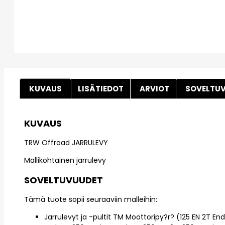
KUVAUS
LISÄTIEDOT
ARVIOT
SOVELTU
KUVAUS
TRW Offroad JARRULEVY
Mallikohtainen jarrulevy
SOVELTUVUUDET
Tämä tuote sopii seuraaviin malleihin:
Jarrulevyt ja -pultit TM Moottoripy?r? (125 EN 2T En