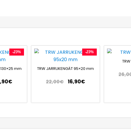
-23%
-23%
TRW
 130×25 mm
TRW JARRUKENGÄT 95×20 mm
26,0
,90
€
16,90
€
22,00
€