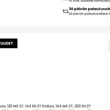
Yli 150€ tilaukset toimitus
30 päivän palautusoi
30 päivän palautusoikeus s
VUUDET
duro, 125 MX 2T, 144 EN 2T Enduro, 144 MX 2T, 250 EN 2T