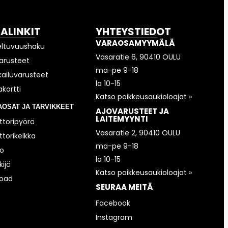
KALINKIT
YHTEYSTIEDOT
VARAOSAMYYMÄLÄ
eltuvuushaku
Vasaratie 6, 90410 OULU
arusteet
ma-pe 9-18
kailuvarusteet
la 10-15
akortti
Katso poikkeusaukioloajat »
AOSAT JA TARVIKKEET
AJOVARUSTEET JA
LAITEMYYNTI
toripyörä
Vasaratie 2, 90410 OULU
torikelkka
ma-pe 9-18
o
la 10-15
ijä
Katso poikkeusaukioloajat »
road
SEURAA MEITÄ
Facebook
Instagram