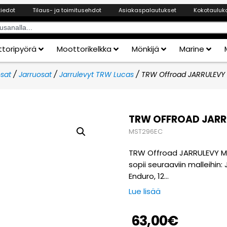
tiedot
Tilaus- ja toimitusehdot
Asiakaspalautukset
Kokotauluk
toripyörä
Moottorikelkka
Mönkijä
Marine
sat
/
Jarruosat
/
Jarrulevyt TRW Lucas
/ TRW Offroad JARRULEVY
TRW OFFROAD JARR
MST296EC
TRW Offroad JARRULEVY Ma
sopii seuraaviin malleihin:
Enduro, 12…
Lue lisää
63,00
€