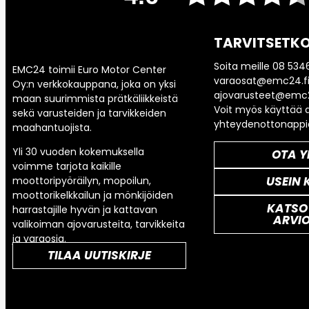
TARVITSETKO
Soita meille 08 534
EMC24 toimii Euro Motor Center
varaosat@emc24.fi
Oy:n verkkokauppana, joka on yksi
ajovarusteet@emc2
maan suurimmista prätkäliikkeistä
Voit myös käyttää a
sekä varusteiden ja tarvikkeiden
yhteydenottonappi
maahantuojista.
Yli 30 vuoden kokemuksella
OTA Y
voimme tarjota kaikille
USEIN 
moottoripyöräilyn, mopoilun,
moottorikelkkailun ja mönkijöiden
KATSO
harrastajille hyvän ja kattavan
ARVI
valikoiman ajovarusteita, tarvikkeita
ja varaosia.
TILAA UUTISKIRJE