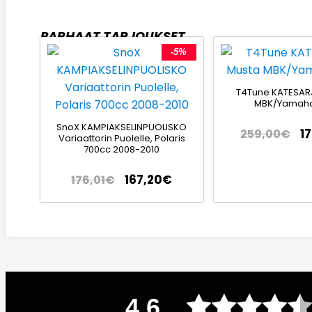
PARHAAT TARJOUKSET
-5%
T4Tune KATESAR
MBK/Yamaha
SnoX KAMPIAKSELINPUOLISKO
1
259,00
€
Variaattorin Puolelle, Polaris
700cc 2008-2010
167,20
€
176,01
€
4.6