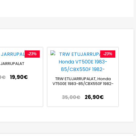
-23%
-23%
 JARRUPALAT
19,90
€
0
€
TRW ETUJARRUPALAT, Honda
VT500E 1983-85/CBX550F 1982-
26,90
€
35,00
€