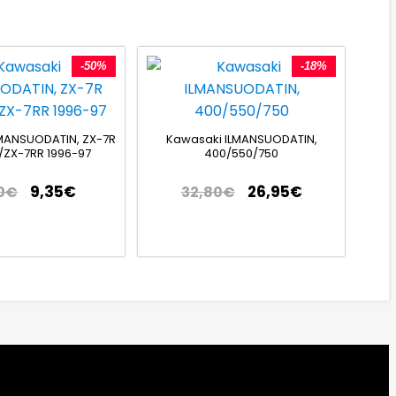
-50%
-18%
MANSUODATIN, ZX-7R
Kawasaki ILMANSUODATIN,
/ZX-7RR 1996-97
400/550/750
9,35
€
26,95
€
0
€
32,80
€