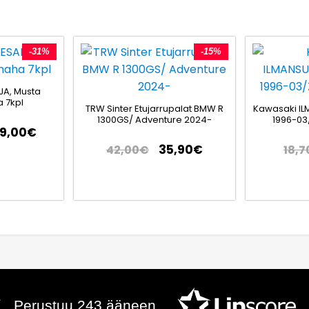
-31%
-15%
JA, Musta
 7kpl
TRW Sinter Etujarrupalat BMW R
Kawasaki IL
1300GS/ Adventure 2024-
1996-03
79,00
€
35,90
€
42,00
€
18,7
Perustuu 243 ääneen