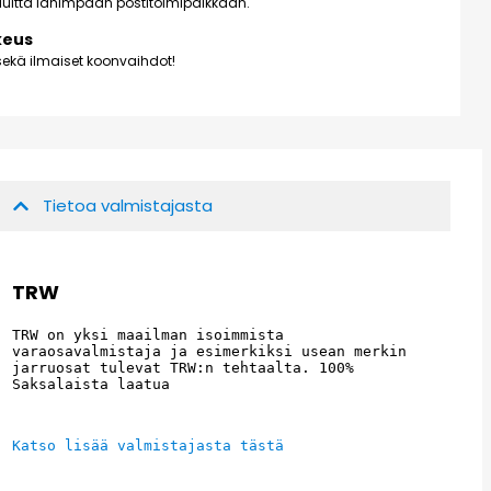
kuluitta lähimpään postitoimipaikkaan.
keus
ekä ilmaiset koonvaihdot!
Tietoa valmistajasta
TRW
TRW on yksi maailman isoimmista 
varaosavalmistaja ja esimerkiksi usean merkin 
jarruosat tulevat TRW:n tehtaalta. 100% 
Saksalaista laatua
Katso lisää valmistajasta tästä