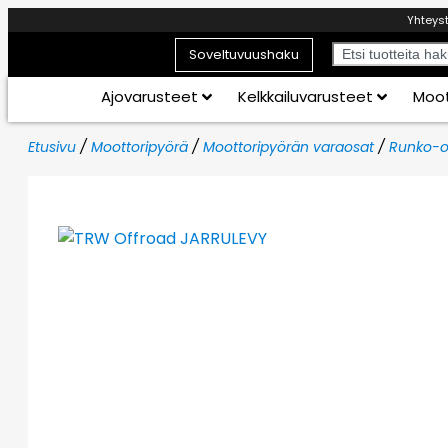
Yhteys
Soveltuvuushaku
Ajovarusteet
Kelkkailuvarusteet
Moot
Etusivu
/
Moottoripyörä
/
Moottoripyörän varaosat
/
Runko-o