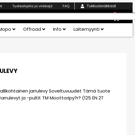
Tukkuasiakkaat
ot
Tuoteohjeita ja vinkkejä
FAQ
0
Mopo
Offroad
Info
Laitemyynti
ULEVY
llikohtainen jarrulevy Soveltuvuudet Tämä tuote
 Jarrulevyt ja -pultit TM Moottoripy?r? (125 EN 2T