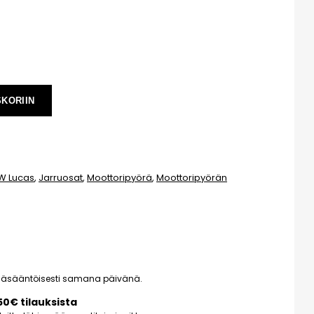
SKORIIN
RW Lucas
,
Jarruosat
,
Moottoripyörä
,
Moottoripyörän
pääsääntöisesti samana päivänä.
150€ tilauksista