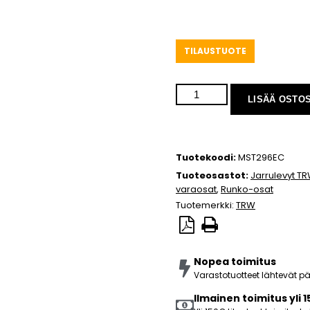
TILAUSTUOTE
LISÄÄ OSTO
Tuotekoodi:
MST296EC
Tuoteosastot:
Jarrulevyt T
varaosat
,
Runko-osat
Tuotemerkki:
TRW
Nopea toimitus
Varastotuotteet lähtevät 
Ilmainen toimitus yli 