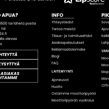
 APUA?
INFO
PI
Yhteystiedot
Sov
6500 tai lähetä postia
 tai
Tietoa meistä
Ajov
4.fi
Tilaus- ja toimitusehdot
Kelk
lla olevaa
Asiakaspalautukset
Lahj
a.
Reklamaatiolomake
VAR
HTEYTTÄ
Blogi
Moot
FAQ
KYSYTTYÄ
Moot
Mop
LAITEMYYNTI
 ASIAKAS
OITAMME
Mönk
Ajoneuvot
Off
Huolto
Ostamme moottoripyöriä
Moottoripyörän vuokraus