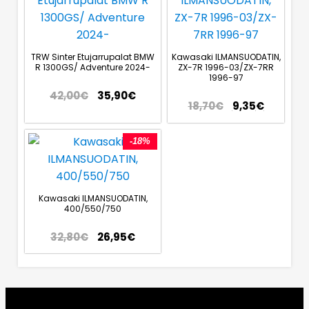
TRW Sinter Etujarrupalat BMW
Kawasaki ILMANSUODATIN,
R 1300GS/ Adventure 2024-
ZX-7R 1996-03/ZX-7RR
1996-97
42,00
€
35,90
€
18,70
€
9,35
€
-18%
Kawasaki ILMANSUODATIN,
400/550/750
32,80
€
26,95
€