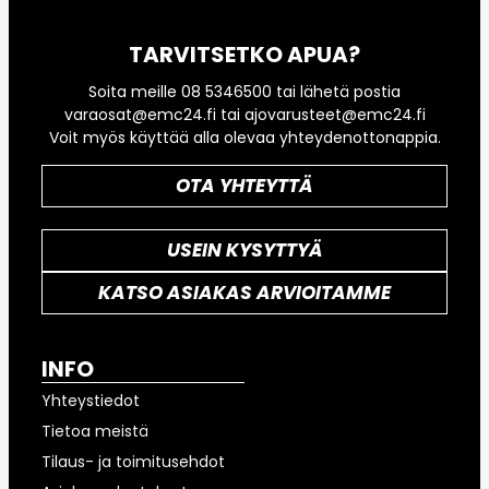
TARVITSETKO APUA?
Soita meille 08 5346500 tai lähetä postia
varaosat@emc24.fi tai ajovarusteet@emc24.fi
Voit myös käyttää alla olevaa yhteydenottonappia.
OTA YHTEYTTÄ
USEIN KYSYTTYÄ
KATSO ASIAKAS ARVIOITAMME
INFO
Yhteystiedot
Tietoa meistä
Tilaus- ja toimitusehdot