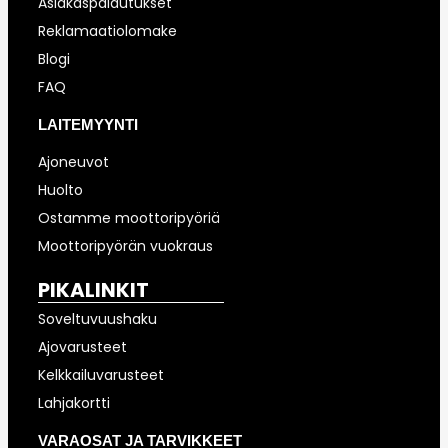
Asiakaspalautukset
Reklamaatiolomake
Blogi
FAQ
LAITEMYYNTI
Ajoneuvot
Huolto
Ostamme moottoripyöriä
Moottoripyörän vuokraus
PIKALINKIT
Soveltuvuushaku
Ajovarusteet
Kelkkailuvarusteet
Lahjakortti
VARAOSAT JA TARVIKKEET