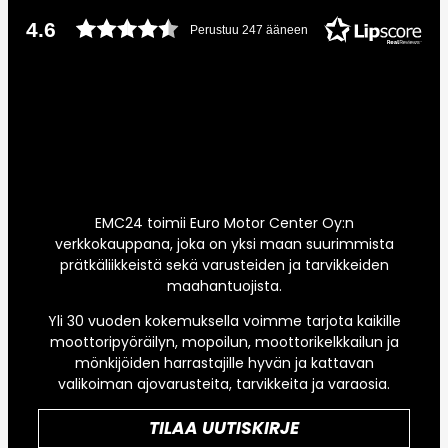
4.6
Perustuu 247 ääneen
EMC24 toimii Euro Motor Center Oy:n
verkkokauppana, joka on yksi maan suurimmista
prätkäliikkeistä sekä varusteiden ja tarvikkeiden
maahantuojista.
Yli 30 vuoden kokemuksella voimme tarjota kaikille
moottoripyöräilyn, mopoilun, moottorikelkkailun ja
mönkijöiden harrastajille hyvän ja kattavan
valikoiman ajovarusteita, tarvikkeita ja varaosia.
TILAA UUTISKIRJE