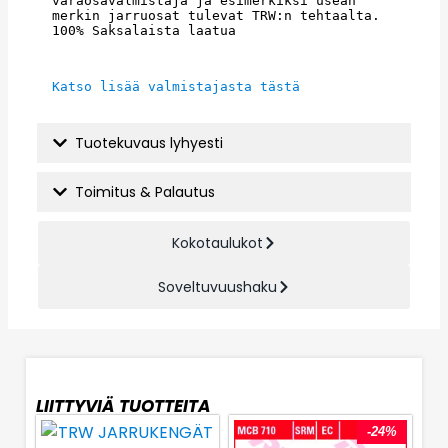
varaosavalmistaja ja esimerkiksi usean 
merkin jarruosat tulevat TRW:n tehtaalta. 
100% Saksalaista laatua
Katso lisää valmistajasta tästä
Tuotekuvaus lyhyesti
Toimitus & Palautus
Kokotaulukot
Soveltuvuushaku
LIITTYVIÄ TUOTTEITA
-24%