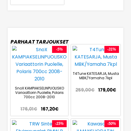
PARHAAT TARJOUKSET
-5%
-31%
T4Tune KATESARJA, Musta
MBK/Yamaha 7kpl
SnoX KAMPIAKSELINPUOLISKO
259,00
€
179,00
€
Variaattorin Puolelle, Polaris
700cc 2008-2010
176,01
€
167,20
€
-15%
-50%