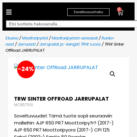
0
Soveltuvuushaku
Etusivu
/
Moottoripyörä
/
Moottoripyörän varaosat
/
Runko-
osat
/
Jarruosat
/
Jarrupalat ja -kengät TRW Lucas
/ TRW Sinter
OffRoad JARRUPALAT
-24%
TRW SINTER OFFROAD JARRUPALAT
MCB575SI
Soveltuvuudet Tämä tuote sopii seuraaviin
malleihin: AJP 650 PR7 Moottoripy?r? (2017-)
AJP 650 PR7 Moottoripyora (2017-) CPI 125
Sahel (2002-) Fantic 50 Regolar…