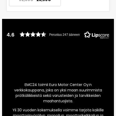
4.6
Perustuu 247 ääneen
EMC24 toimii Euro Motor Center Oy:n
verkkokauppana, joka on yksi maan suurimmista
prätkäliikkeistä sekä varusteiden ja tarvikkeiden
maahantuojista.
Yli 30 vuoden kokemuksella voimme tarjota kaikille
moottoripyöräilyn, mopoilun, moottorikelkkailun ja