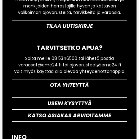
mönkijöiden harrastajille hyvän ja kattavan
valikoiman ajovarusteita, tarvikkeita ja varaosia.
TILAA UUTISKIRJE
TARVITSETKO APUA?
Soita meille 08 5346500 tai lähetä postia
varaosat@emc24.fi tai ajovarusteet@emc24.fi
Voit myös käyttää alla olevaa yhteydenottonappia.
OTA YHTEYTTÄ
USEIN KYSYTTYÄ
KATSO ASIAKAS ARVIOITAMME
INFO