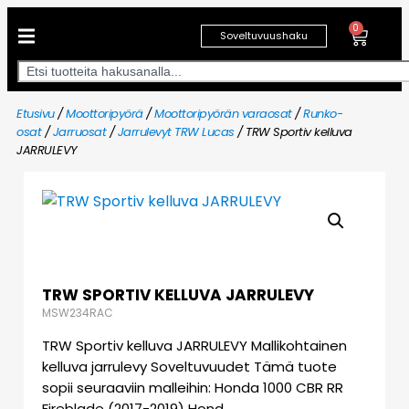
0
Soveltuvuushaku
Etusivu
/
Moottoripyörä
/
Moottoripyörän varaosat
/
Runko-
osat
/
Jarruosat
/
Jarrulevyt TRW Lucas
/ TRW Sportiv kelluva
JARRULEVY
TRW SPORTIV KELLUVA JARRULEVY
MSW234RAC
TRW Sportiv kelluva JARRULEVY Mallikohtainen
kelluva jarrulevy Soveltuvuudet Tämä tuote
sopii seuraaviin malleihin: Honda 1000 CBR RR
Fireblade (2017-2019) Hond…