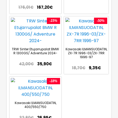
176,01
€
167,20
€
-15%
-50%
TRW Sinter Etujarrupalat BMW
Kawasaki ILMANSUODATIN,
R 1300GS/ Adventure 2024-
ZX-7R 1996-03/ZX-7RR
1996-97
42,00
€
35,90
€
18,70
€
9,35
€
-18%
Kawasaki ILMANSUODATIN,
400/550/750
32,80
€
26,95
€