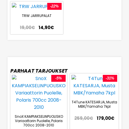
-22%
TRW JARRUPALAT
19,00
€
14,90
€
PARHAAT TARJOUKSET
-5%
-31%
T4Tune KATESARJA, Musta
MBK/Yamaha 7kpl
SnoX KAMPIAKSELINPUOLISKO
259,00
€
179,00
€
Variaattorin Puolelle, Polaris
700cc 2008-2010