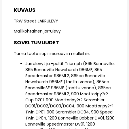
KUVAUS
TRW Street JARRULEVY
Mallikohtainen jarrulevy
SOVELTUVUUDET
Tämä tuote sopii seuraaviin malleihin:
Jarrulevyt ja -pultit Triumph (865 Bonneville,
865 Bonneville Newchurch 986MF, 865
Speedmaster 986ML2, 865cc Bonneville
Newchurch 986MF (taottu vanne), 865cc
BonnevilleSE 986MF (taottu vanne), 865cc
Speedmaster 986ML2, 900 Moottoripy?r?
Cup DZ01, 900 Moottoripy?r? Scrambler
DC01/DC02/DC03/DC04, 900 Moottoripy?r?
Twin DP01, 900 Scrambler DC04, 900 Speed
Twin DP04, 1200 Bonneville Bobber DV01, 1200
Bonneville Speedmaster DV01, 1200