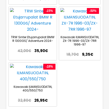
-15%
-50%
TRW Sinter Etujarrupalat BMW
Kawasaki ILMANSUODATIN,
R 1300GS/ Adventure 2024-
ZX-7R 1996-03/ZX-7RR
1996-97
42,00
€
35,90
€
18,70
€
9,35
€
-18%
Kawasaki ILMANSUODATIN,
400/550/750
32,80
€
26,95
€