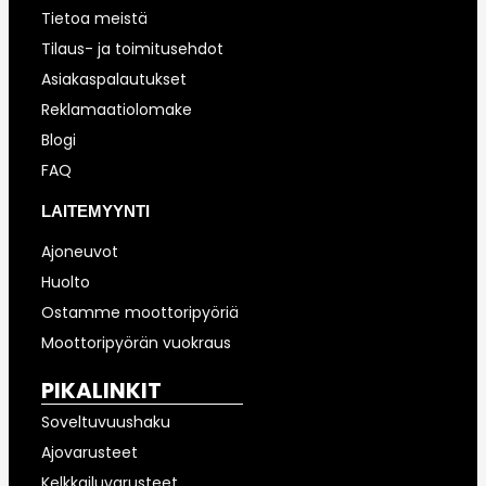
Tietoa meistä
Tilaus- ja toimitusehdot
Asiakaspalautukset
Reklamaatiolomake
Blogi
FAQ
LAITEMYYNTI
Ajoneuvot
Huolto
Ostamme moottoripyöriä
Moottoripyörän vuokraus
PIKALINKIT
Soveltuvuushaku
Ajovarusteet
Kelkkailuvarusteet