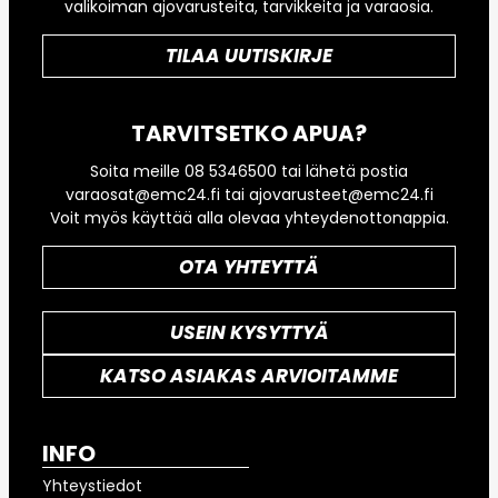
valikoiman ajovarusteita, tarvikkeita ja varaosia.
TILAA UUTISKIRJE
TARVITSETKO APUA?
Soita meille 08 5346500 tai lähetä postia
varaosat@emc24.fi tai ajovarusteet@emc24.fi
Voit myös käyttää alla olevaa yhteydenottonappia.
OTA YHTEYTTÄ
USEIN KYSYTTYÄ
KATSO ASIAKAS ARVIOITAMME
INFO
Yhteystiedot