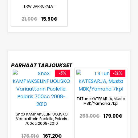
TRW JARRUPALAT
21,00
€
15,90
€
PARHAAT TARJOUKSET
-5%
-31%
T4Tune KATESARJA, Musta
MBK/Yamaha 7kpl
SnoX KAMPIAKSELINPUOLISKO
259,00
€
179,00
€
Variaattorin Puolelle, Polaris
700cc 2008-2010
176,01
€
167,20
€