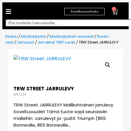
0
Soveltuvuushaku
Etusivu
/
Moottoripyörä
/
Moottoripyörän varaosat
/
Runko-
osat
/
Jarruosat
/
Jarrulevyt TRW Lucas
/ TRW Street JARRULEVY
TRW STREET JARRULEVY
MST216
TRW Street JARRULEVY Mallikohtainen jarrulevy
Soveltuvuudet Tämä tuote sopii seuraaviin
malleihin: Jarrulevyt ja -pultit Triumph (865
Bonneville, 865 Bonneville…