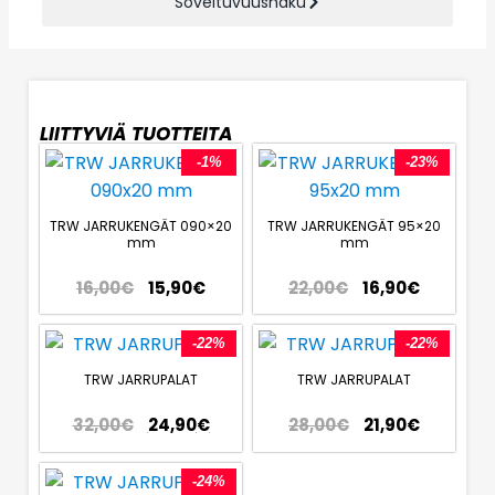
Soveltuvuushaku
LIITTYVIÄ TUOTTEITA
-1%
-23%
TRW JARRUKENGÄT 090×20
TRW JARRUKENGÄT 95×20
mm
mm
16,00
€
15,90
€
22,00
€
16,90
€
-22%
-22%
TRW JARRUPALAT
TRW JARRUPALAT
32,00
€
24,90
€
28,00
€
21,90
€
-24%