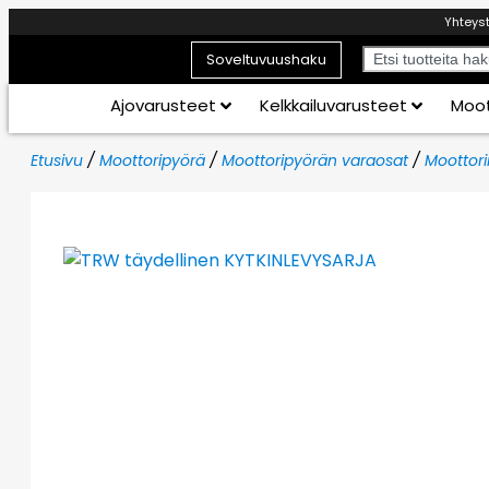
Yhteys
Soveltuvuushaku
Ajovarusteet
Kelkkailuvarusteet
Moot
Etusivu
/
Moottoripyörä
/
Moottoripyörän varaosat
/
Moottori