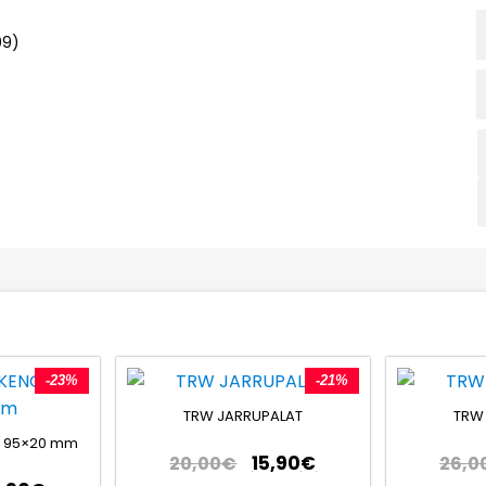
09)
-23%
-21%
TRW JARRUPALAT
TRW
 95×20 mm
15,90
€
20,00
€
26,0