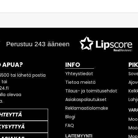
Perustuu 243 ääneen
 APUA?
INFO
PI
Yhteystiedot
Sov
6500 tai lähetä postia
 tai
Tietoa meistä
Ajov
4.fi
Tilaus- ja toimitusehdot
Kelk
lla olevaa
Asiakaspalautukset
Lahj
a.
Reklamaatiolomake
VAR
HTEYTTÄ
Blogi
Moot
FAQ
KYSYTTYÄ
Moot
Mop
LAITEMYYNTI