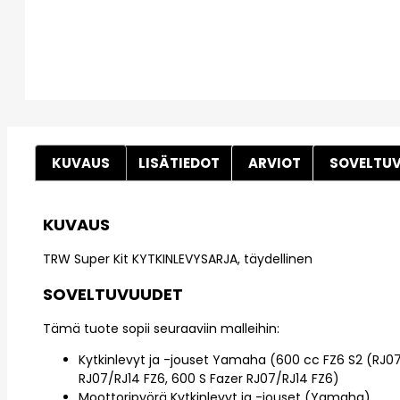
KUVAUS
LISÄTIEDOT
ARVIOT
SOVELTU
KUVAUS
TRW Super Kit KYTKINLEVYSARJA, täydellinen
SOVELTUVUUDET
Tämä tuote sopii seuraaviin malleihin:
Kytkinlevyt ja -jouset Yamaha (600 cc FZ6 S2 (RJ07
RJ07/RJ14 FZ6, 600 S Fazer RJ07/RJ14 FZ6)
Moottoripyörä Kytkinlevyt ja -jouset (Yamaha)