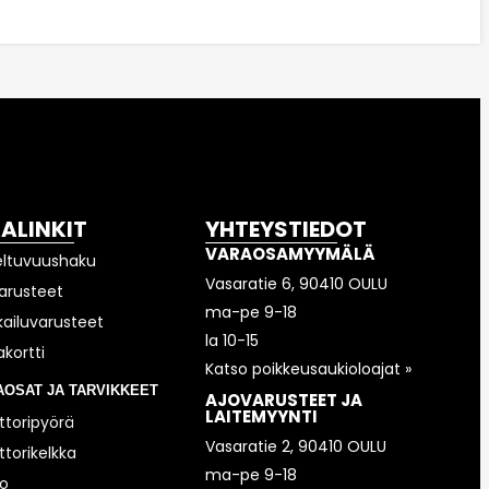
KALINKIT
YHTEYSTIEDOT
VARAOSAMYYMÄLÄ
eltuvuushaku
Vasaratie 6, 90410 OULU
arusteet
ma-pe 9-18
kailuvarusteet
la 10-15
akortti
Katso poikkeusaukioloajat »
AOSAT JA TARVIKKEET
AJOVARUSTEET JA
LAITEMYYNTI
toripyörä
Vasaratie 2, 90410 OULU
torikelkka
ma-pe 9-18
o