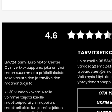
4.6
TARVITSETKO
Soita meille 08 534
EMC24 toimii Euro Motor Center
varaosat@emc24.fi
Oy:n verkkokauppana, joka on yksi
ajovarusteet@emc2
maan suurimmista prätkäliikkeistä
Voit myös käyttää a
sekä varusteiden ja tarvikkeiden
yhteydenottonappi
maahantuojista.
Yli 30 vuoden kokemuksella
OTA Y
voimme tarjota kaikille
USEIN 
moottoripyöräilyn, mopoilun,
moottorikelkkailun ja mönkijöiden