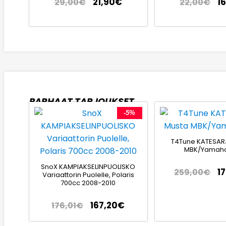
21,90
€
1
29,00
€
22,00
€
PARHAAT TARJOUKSET
-5%
T4Tune KATESAR
MBK/Yamaha
SnoX KAMPIAKSELINPUOLISKO
1
259,00
€
Variaattorin Puolelle, Polaris
700cc 2008-2010
167,20
€
176,01
€