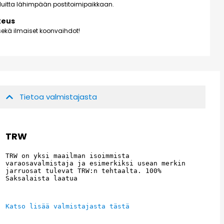
kuluitta lähimpään postitoimipaikkaan.
keus
ekä ilmaiset koonvaihdot!
Tietoa valmistajasta
TRW
TRW on yksi maailman isoimmista 
varaosavalmistaja ja esimerkiksi usean merkin 
jarruosat tulevat TRW:n tehtaalta. 100% 
Saksalaista laatua
Katso lisää valmistajasta tästä