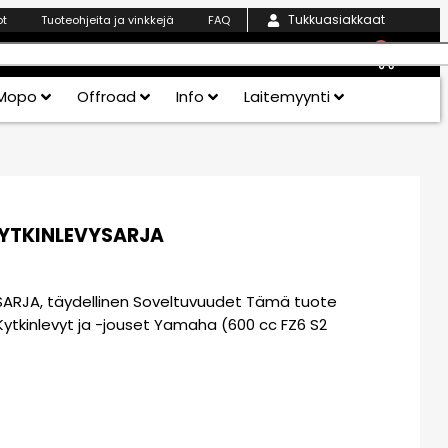
Tukkuasiakkaat
ot
Tuoteohjeita ja vinkkejä
FAQ
0
Mopo
Offroad
Info
Laitemyynti
KYTKINLEVYSARJA
SARJA, täydellinen Soveltuvuudet Tämä tuote
: Kytkinlevyt ja -jouset Yamaha (600 cc FZ6 S2