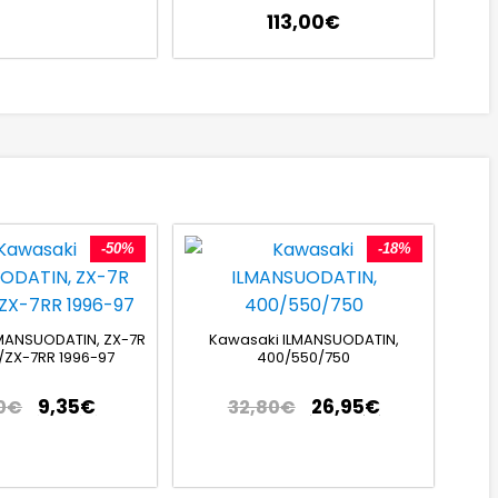
113,00
€
-50%
-18%
MANSUODATIN, ZX-7R
Kawasaki ILMANSUODATIN,
/ZX-7RR 1996-97
400/550/750
9,35
€
26,95
€
0
€
32,80
€