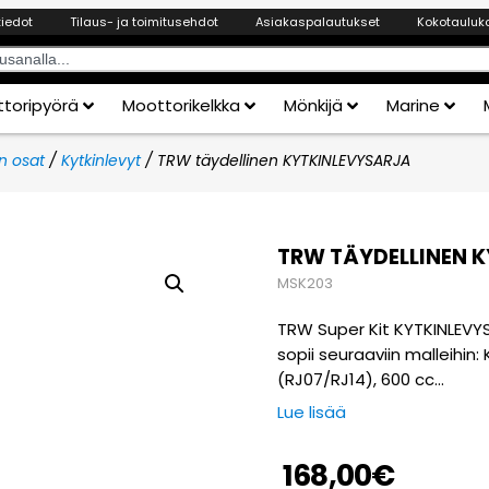
tiedot
Tilaus- ja toimitusehdot
Asiakaspalautukset
Kokotauluk
toripyörä
Moottorikelkka
Mönkijä
Marine
n osat
/
Kytkinlevyt
/ TRW täydellinen KYTKINLEVYSARJA
TRW TÄYDELLINEN 
MSK203
TRW Super Kit KYTKINLEVY
sopii seuraaviin malleihin
(RJ07/RJ14), 600 cc…
Lue lisää
168,00
€