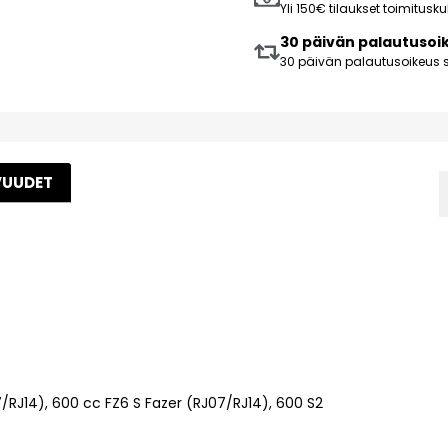
Yli 150€ tilaukset toimitus
30 päivän palautusoi
30 päivän palautusoikeus s
VUUDET
/RJ14), 600 cc FZ6 S Fazer (RJ07/RJ14), 600 S2