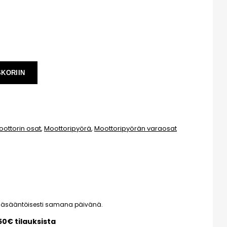
SKORIIN
oottorin osat
,
Moottoripyörä
,
Moottoripyörän varaosat
pääsääntöisesti samana päivänä.
150€ tilauksista