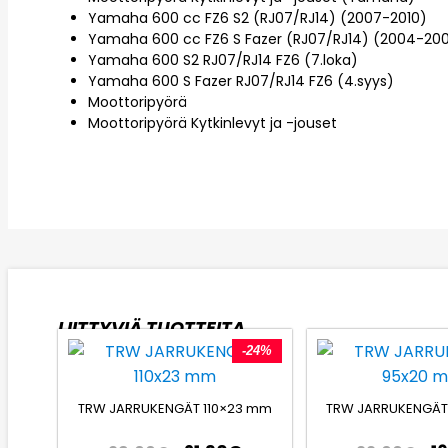
Yamaha 600 cc FZ6 S2 (RJ07/RJ14) (2007-2010)
Yamaha 600 cc FZ6 S Fazer (RJ07/RJ14) (2004-20
Yamaha 600 S2 RJ07/RJ14 FZ6 (7.loka)
Yamaha 600 S Fazer RJ07/RJ14 FZ6 (4.syys)
Moottoripyörä
Moottoripyörä Kytkinlevyt ja -jouset
LIITTYVIÄ TUOTTEITA
-24%
TRW JARRUKENGÄT 110×23 mm
TRW JARRUKENGÄT