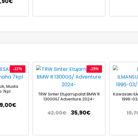
6,90
€
-31%
-15%
JA, Musta
 7kpl
TRW Sinter Etujarrupalat BMW R
Kawasaki IL
1300GS/ Adventure 2024-
1996-03
79,00
€
35,90
€
42,00
€
18,7