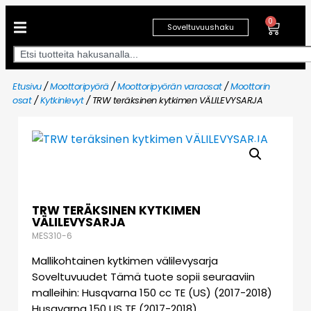
0
Soveltuvuushaku
Etusivu
/
Moottoripyörä
/
Moottoripyörän varaosat
/
Moottorin
osat
/
Kytkinlevyt
/ TRW teräksinen kytkimen VÄLILEVYSARJA
TRW TERÄKSINEN KYTKIMEN
VÄLILEVYSARJA
MES310-6
Mallikohtainen kytkimen välilevysarja
Soveltuvuudet Tämä tuote sopii seuraaviin
malleihin: Husqvarna 150 cc TE (US) (2017-2018)
Husqvarna 150 US TE (2017-2018)…