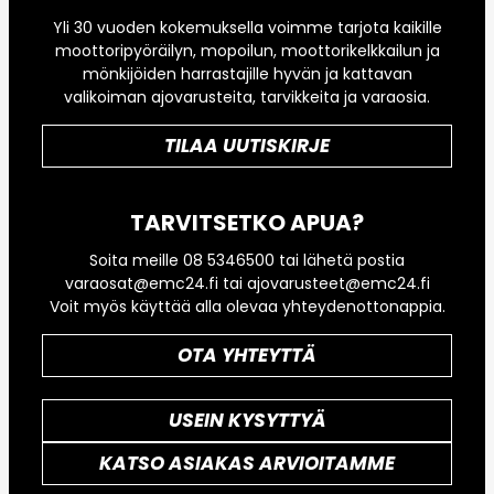
Yli 30 vuoden kokemuksella voimme tarjota kaikille
moottoripyöräilyn, mopoilun, moottorikelkkailun ja
mönkijöiden harrastajille hyvän ja kattavan
valikoiman ajovarusteita, tarvikkeita ja varaosia.
TILAA UUTISKIRJE
TARVITSETKO APUA?
Soita meille 08 5346500 tai lähetä postia
varaosat@emc24.fi tai ajovarusteet@emc24.fi
Voit myös käyttää alla olevaa yhteydenottonappia.
OTA YHTEYTTÄ
USEIN KYSYTTYÄ
KATSO ASIAKAS ARVIOITAMME