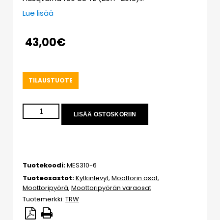
Lue lisää
43,00
€
TILAUSTUOTE
LISÄÄ OSTOSKORIIN
Tuotekoodi:
MES310-6
Tuoteosastot:
Kytkinlevyt
,
Moottorin osat
,
Moottoripyörä
,
Moottoripyörän varaosat
Tuotemerkki:
TRW