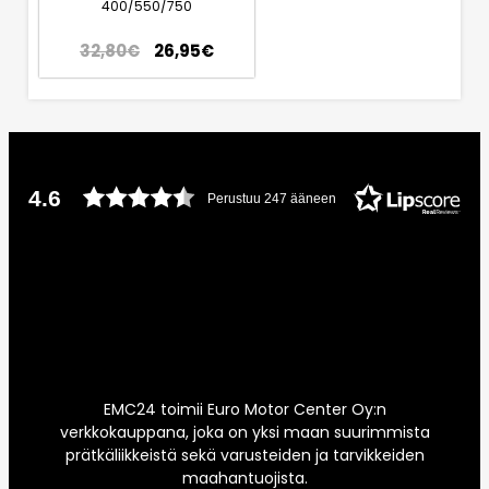
400/550/750
32,80
€
26,95
€
4.6
Perustuu 247 ääneen
EMC24 toimii Euro Motor Center Oy:n
verkkokauppana, joka on yksi maan suurimmista
prätkäliikkeistä sekä varusteiden ja tarvikkeiden
maahantuojista.