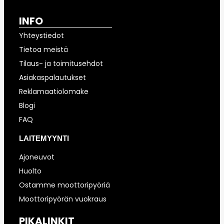
INFO
Yhteystiedot
Tietoa meistä
Tilaus- ja toimitusehdot
Asiakaspalautukset
Reklamaatiolomake
Blogi
FAQ
LAITEMYYNTI
Ajoneuvot
Huolto
Ostamme moottoripyöriä
Moottoripyörän vuokraus
PIKALINKIT