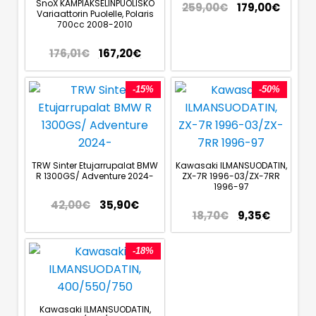
SnoX KAMPIAKSELINPUOLISKO
259,00
€
179,00
€
Variaattorin Puolelle, Polaris
700cc 2008-2010
176,01
€
167,20
€
-15%
-50%
TRW Sinter Etujarrupalat BMW
Kawasaki ILMANSUODATIN,
R 1300GS/ Adventure 2024-
ZX-7R 1996-03/ZX-7RR
1996-97
42,00
€
35,90
€
18,70
€
9,35
€
-18%
Kawasaki ILMANSUODATIN,