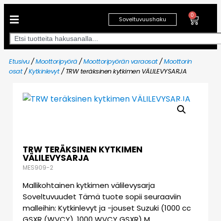
0
Soveltuvuushaku
Etusivu
/
Moottoripyörä
/
Moottoripyörän varaosat
/
Moottorin
osat
/
Kytkinlevyt
/ TRW teräksinen kytkimen VÄLILEVYSARJA
TRW TERÄKSINEN KYTKIMEN
VÄLILEVYSARJA
MES909-2
Mallikohtainen kytkimen välilevysarja
Soveltuvuudet Tämä tuote sopii seuraaviin
malleihin: Kytkinlevyt ja -jouset Suzuki (1000 cc
GSXR (WVCY), 1000 WVCY GSXR) M…