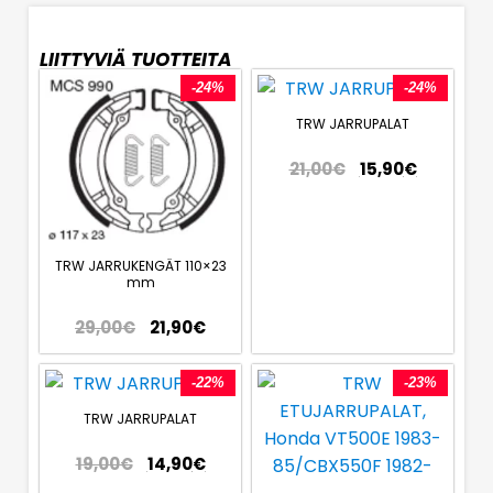
LIITTYVIÄ TUOTTEITA
-24%
-24%
TRW JARRUPALAT
21,00
€
15,90
€
TRW JARRUKENGÄT 110×23
mm
29,00
€
21,90
€
-22%
-23%
TRW JARRUPALAT
19,00
€
14,90
€