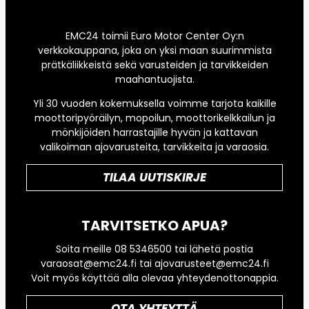
EMC24 toimii Euro Motor Center Oy:n
verkkokauppana, joka on yksi maan suurimmista
prätkäliikkeistä sekä varusteiden ja tarvikkeiden
maahantuojista.
Yli 30 vuoden kokemuksella voimme tarjota kaikille
moottoripyöräilyn, mopoilun, moottorikelkkailun ja
mönkijöiden harrastajille hyvän ja kattavan
valikoiman ajovarusteita, tarvikkeita ja varaosia.
TILAA UUTISKIRJE
TARVITSETKO APUA?
Soita meille 08 5346500 tai lähetä postia
varaosat@emc24.fi tai ajovarusteet@emc24.fi
Voit myös käyttää alla olevaa yhteydenottonappia.
OTA YHTEYTTÄ