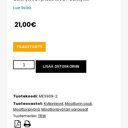
Lue lisää
21,00
€
TILAUSTUOTE
LISÄÄ OSTOSKORIIN
Tuotekoodi:
MES909-2
Tuoteosastot:
Kytkinlevyt
,
Moottorin osat
,
Moottoripyörä
,
Moottoripyörän varaosat
Tuotemerkki:
TRW