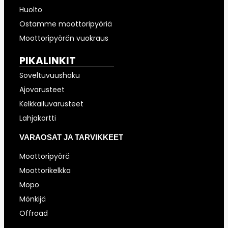
Huolto
Ostamme moottoripyöriä
Moottoripyörän vuokraus
PIKALINKIT
Soveltuvuushaku
Ajovarusteet
Kelkkailuvarusteet
Lahjakortti
VARAOSAT JA TARVIKKEET
Moottoripyörä
Moottorikelkka
Mopo
Mönkijä
Offroad