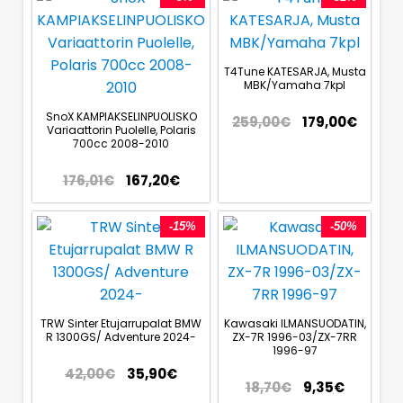
T4Tune KATESARJA, Musta
MBK/Yamaha 7kpl
SnoX KAMPIAKSELINPUOLISKO
259,00
€
179,00
€
Variaattorin Puolelle, Polaris
700cc 2008-2010
176,01
€
167,20
€
-15%
-50%
TRW Sinter Etujarrupalat BMW
Kawasaki ILMANSUODATIN,
R 1300GS/ Adventure 2024-
ZX-7R 1996-03/ZX-7RR
1996-97
42,00
€
35,90
€
18,70
€
9,35
€