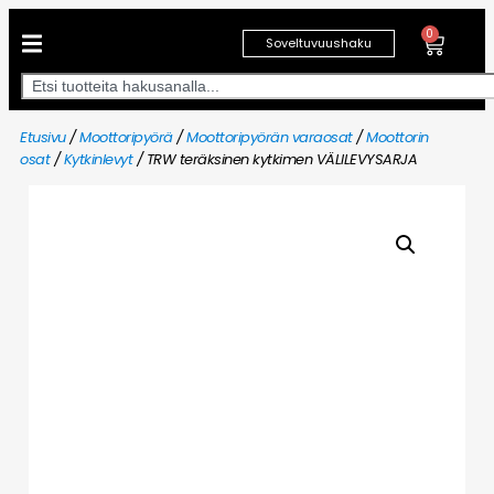
0
Soveltuvuushaku
Etusivu
/
Moottoripyörä
/
Moottoripyörän varaosat
/
Moottorin
osat
/
Kytkinlevyt
/ TRW teräksinen kytkimen VÄLILEVYSARJA