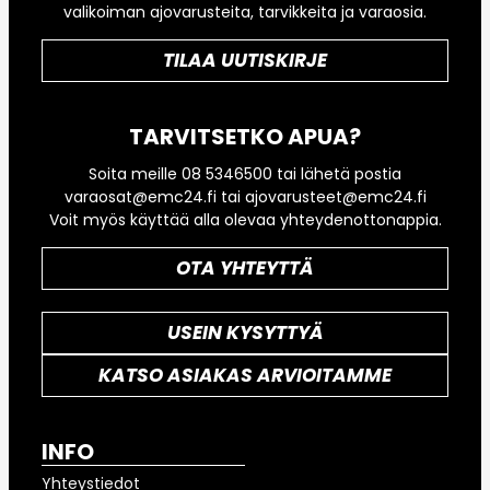
valikoiman ajovarusteita, tarvikkeita ja varaosia.
TILAA UUTISKIRJE
TARVITSETKO APUA?
Soita meille 08 5346500 tai lähetä postia
varaosat@emc24.fi tai ajovarusteet@emc24.fi
Voit myös käyttää alla olevaa yhteydenottonappia.
OTA YHTEYTTÄ
USEIN KYSYTTYÄ
KATSO ASIAKAS ARVIOITAMME
INFO
Yhteystiedot