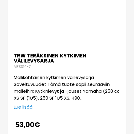
TRW TERÄKSINEN KYTKIMEN
VÄLILEVYSARJA
MES314-7
Mallikohtainen kytkimen välilevysarja
Soveltuvuudet Tämä tuote sopii seuraaviin
malleihin: Kytkinlevyt ja -jouset Yamaha (250 cc
XS SF (1U5), 250 SF 1U5 XS, 490…
Lue lisää
53,00
€