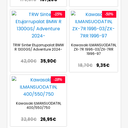
-15%
-50%
TRW Sinter Etujarrupalat BMW
Kawasaki ILMANSUODATIN,
R 1300GS/ Adventure 2024-
ZX-7R 1996-03/ZX-7RR
1996-97
42,00
€
35,90
€
18,70
€
9,35
€
-18%
Kawasaki ILMANSUODATIN,
400/550/750
32,80
€
26,95
€