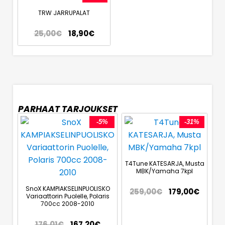
TRW JARRUPALAT
25,00
€
18,90
€
PARHAAT TARJOUKSET
-5%
-31%
T4Tune KATESARJA, Musta
MBK/Yamaha 7kpl
SnoX KAMPIAKSELINPUOLISKO
259,00
€
179,00
€
Variaattorin Puolelle, Polaris
700cc 2008-2010
176,01
€
167,20
€