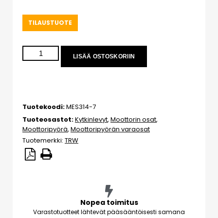
TILAUSTUOTE
LISÄÄ OSTOSKORIIN
Tuotekoodi:
MES314-7
Tuoteosastot:
Kytkinlevyt
,
Moottorin osat
,
Moottoripyörä
,
Moottoripyörän varaosat
Tuotemerkki:
TRW
Nopea toimitus
Varastotuotteet lähtevät pääsääntöisesti samana