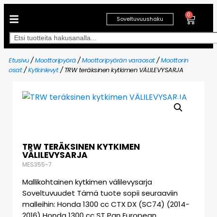
0
Soveltuvuushaku
Etusivu
/
Moottoripyörä
/
Moottoripyörän varaosat
/
Moottorin
osat
/
Kytkinlevyt
/ TRW teräksinen kytkimen VÄLILEVYSARJA
TRW TERÄKSINEN KYTKIMEN
VÄLILEVYSARJA
MES355-7
Mallikohtainen kytkimen välilevysarja
Soveltuvuudet Tämä tuote sopii seuraaviin
malleihin: Honda 1300 cc CTX DX (SC74) (2014-
2016) Honda 1300 cc ST Pan European…