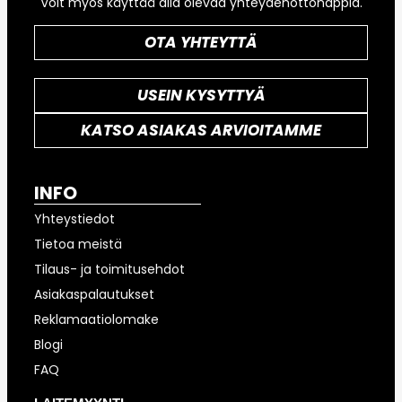
Voit myös käyttää alla olevaa yhteydenottonappia.
OTA YHTEYTTÄ
USEIN KYSYTTYÄ
KATSO ASIAKAS ARVIOITAMME
INFO
Yhteystiedot
Tietoa meistä
Tilaus- ja toimitusehdot
Asiakaspalautukset
Reklamaatiolomake
Blogi
FAQ