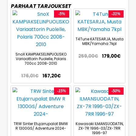
PARHAAT TARJOUKSET
-5%
-31%
T4Tune KATESARJA, Musta
MBK/Yamaha 7kpl
SnoX KAMPIAKSELINPUOLISKO
259,00
€
179,00
€
Variaattorin Puolelle, Polaris
700cc 2008-2010
176,01
€
167,20
€
-15%
-50%
TRW Sinter Etujarrupalat BMW
Kawasaki ILMANSUODATIN,
R 1300GS/ Adventure 2024-
ZX-7R 1996-03/ZX-7RR
1996-97