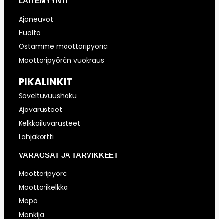
LAITEMYYNTI
Ajoneuvot
Huolto
Ostamme moottoripyöriä
Moottoripyörän vuokraus
PIKALINKIT
Soveltuvuushaku
Ajovarusteet
Kelkkailuvarusteet
Lahjakortti
VARAOSAT JA TARVIKKEET
Moottoripyörä
Moottorikelkka
Mopo
Mönkijä