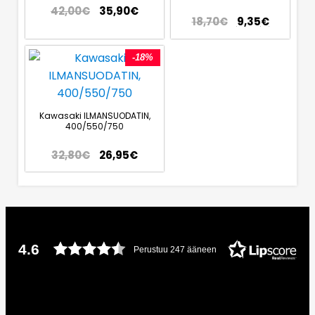
42,00
€
35,90
€
18,70
€
9,35
€
-18%
Kawasaki ILMANSUODATIN,
400/550/750
32,80
€
26,95
€
4.6
Perustuu 247 ääneen