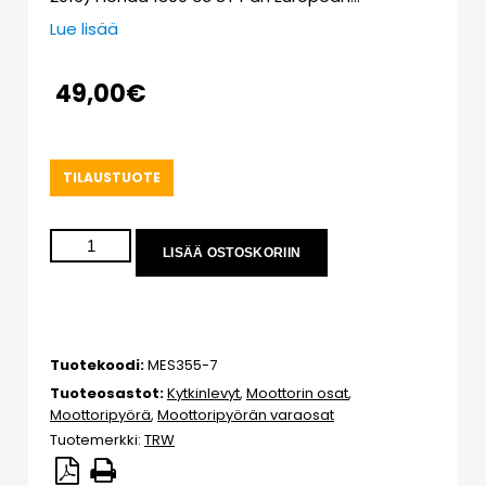
Lue lisää
49,00
€
TILAUSTUOTE
LISÄÄ OSTOSKORIIN
Tuotekoodi:
MES355-7
Tuoteosastot:
Kytkinlevyt
,
Moottorin osat
,
Moottoripyörä
,
Moottoripyörän varaosat
Tuotemerkki:
TRW