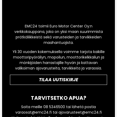
EMC24 toimii Euro Motor Center Oy:n
verkkokauppana, joka on yksi maan suurimmista
prätkäliikkeistä sekä varusteiden ja tarvikkeiden
maahantuojista.
Yli 30 vuoden kokemuksella voimme tarjota kaikille
moottoripyöräilyn, mopoilun, moottorikelkkailun ja
mönkijöiden harrastajille hyvän ja kattavan
valikoiman ajovarusteita, tarvikkeita ja varaosia.
TILAA UUTISKIRJE
TARVITSETKO APUA?
Soita meille 08 5346500 tai lähetä postia
varaosat@emc24.fi tai ajovarusteet@emc24.fi