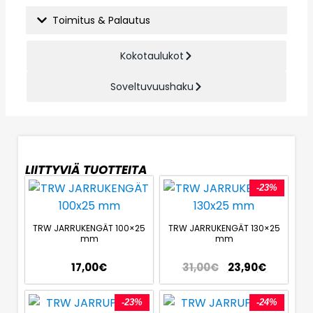
Toimitus & Palautus
Kokotaulukot
Soveltuvuushaku
LIITTYVIÄ TUOTTEITA
-23%
TRW JARRUKENGÄT 100×25
TRW JARRUKENGÄT 130×25
mm
mm
17,00
€
31,00
€
23,90
€
-23%
-24%