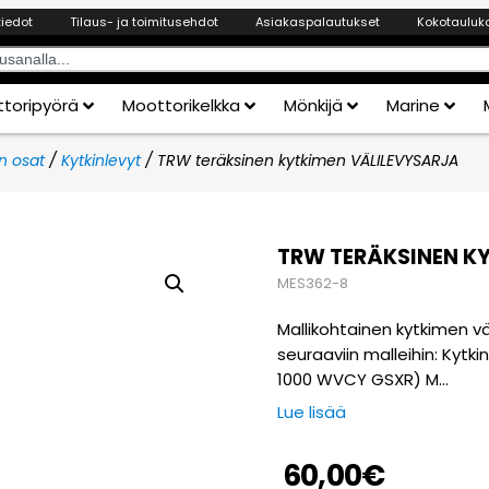
tiedot
Tilaus- ja toimitusehdot
Asiakaspalautukset
Kokotauluk
toripyörä
Moottorikelkka
Mönkijä
Marine
n osat
/
Kytkinlevyt
/ TRW teräksinen kytkimen VÄLILEVYSARJA
TRW TERÄKSINEN K
MES362-8
Mallikohtainen kytkimen v
seuraaviin malleihin: Kytk
1000 WVCY GSXR) M…
Lue lisää
60,00
€