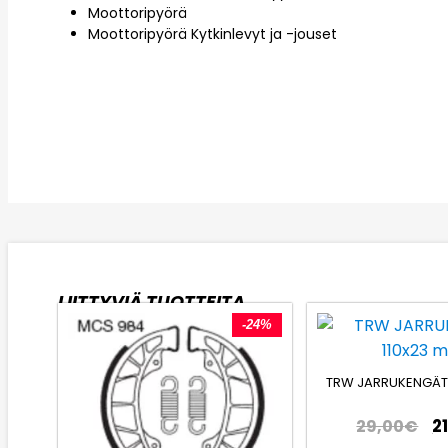
Moottoripyörä
Moottoripyörä Kytkinlevyt ja -jouset
LIITTYVIÄ TUOTTEITA
-24%
TRW JARRUKENGÄT
2
29,00
€