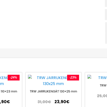
-24%
-23%
TRW
 110×23 mm
TRW JARRUKENGÄT 130×25 mm
25,0
1,90
€
23,90
€
31,00
€