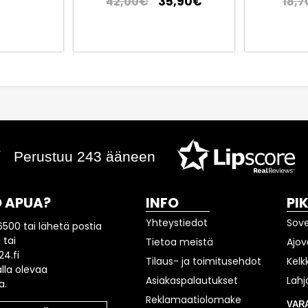
35,90
€
42,00
€
18,7
Perustuu 243 ääneen
 APUA?
INFO
PI
Yhteystiedot
Sov
6500 tai lähetä postia
 tai
Tietoa meistä
Ajov
4.fi
Tilaus- ja toimitusehdot
Kelk
lla olevaa
Asiakaspalautukset
Lahj
a.
Reklamaatiolomake
VAR