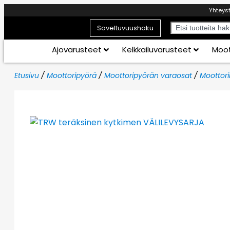
Yhteys
Soveltuvuushaku
Ajovarusteet
Kelkkailuvarusteet
Moot
Etusivu
/
Moottoripyörä
/
Moottoripyörän varaosat
/
Moottori