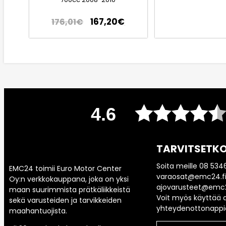
167,20
€
176,01
€
4.6
TARVITSETKO
Soita meille 08 534
EMC24 toimii Euro Motor Center
varaosat@emc24.fi
Oy:n verkkokauppana, joka on yksi
ajovarusteet@emc2
maan suurimmista prätkäliikkeistä
Voit myös käyttää a
sekä varusteiden ja tarvikkeiden
yhteydenottonappi
maahantuojista.