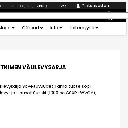
Tukkuasiakkaat
ot
Tuoteohjeita ja vinkkejä
FAQ
0
Mopo
Offroad
Info
Laitemyynti
YTKIMEN VÄLILEVYSARJA
älilevysarja Soveltuvuudet Tämä tuote sopii
inlevyt ja -jouset Suzuki (1000 cc GSXR (WVCY),