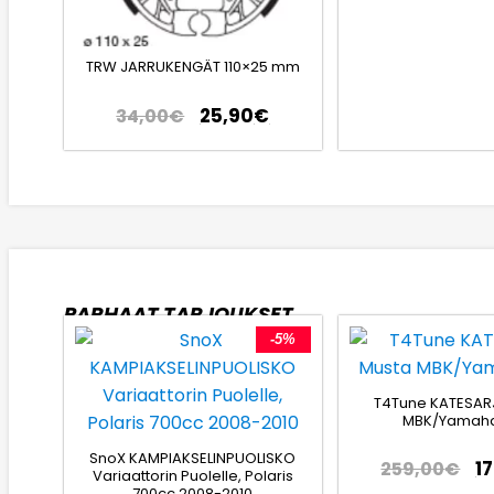
TRW JARRUKENGÄT 110×25 mm
25,90
€
34,00
€
PARHAAT TARJOUKSET
-5%
T4Tune KATESAR
MBK/Yamaha
SnoX KAMPIAKSELINPUOLISKO
1
259,00
€
Variaattorin Puolelle, Polaris
700cc 2008-2010