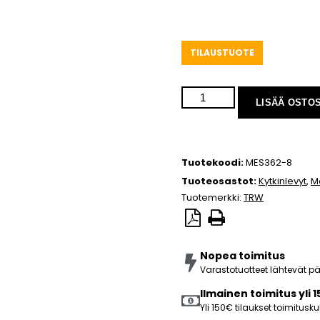
TILAUSTUOTE
LISÄÄ OSTO
Tuotekoodi:
MES362-8
Tuoteosastot:
Kytkinlevyt
,
M
Tuotemerkki:
TRW
Nopea toimitus
Varastotuotteet lähtevät 
Ilmainen toimitus yli 
Yli 150€ tilaukset toimitus