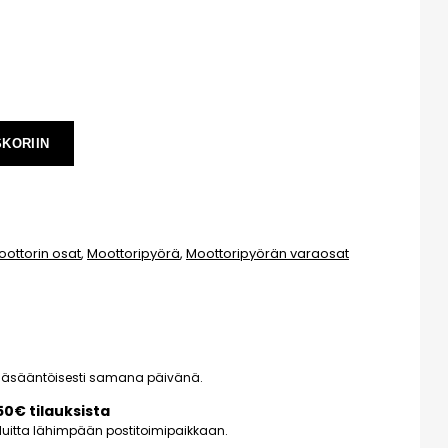
SKORIIN
oottorin osat
,
Moottoripyörä
,
Moottoripyörän varaosat
pääsääntöisesti samana päivänä.
150€ tilauksista
kuluitta lähimpään postitoimipaikkaan.