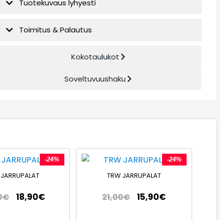
Tuotekuvaus lyhyesti
Toimitus & Palautus
Kokotaulukot
Soveltuvuushaku
-24%
-24%
 JARRUPALAT
TRW JARRUPALAT
18,90
€
15,90
€
0
€
21,00
€