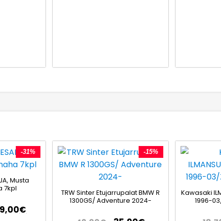
-31%
-15%
JA, Musta
 7kpl
TRW Sinter Etujarrupalat BMW R
Kawasaki IL
1300GS/ Adventure 2024-
1996-03
79,00
€