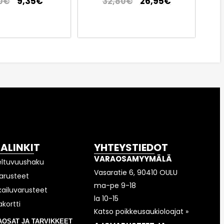
9,35
€
26,95
€
0
€
32,80
€
KALINKIT
YHTEYSTIEDOT
VARAOSAMYYMÄLÄ
eltuvuushaku
Vasaratie 6, 90410 OULU
arusteet
ma-pe 9-18
kailuvarusteet
la 10-15
akortti
Katso poikkeusaukioloajat »
AOSAT JA TARVIKKEET