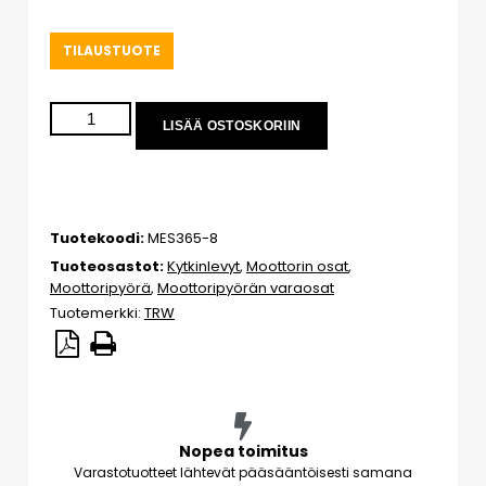
TILAUSTUOTE
LISÄÄ OSTOSKORIIN
Tuotekoodi:
MES365-8
Tuoteosastot:
Kytkinlevyt
,
Moottorin osat
,
Moottoripyörä
,
Moottoripyörän varaosat
Tuotemerkki:
TRW
Nopea toimitus
Varastotuotteet lähtevät pääsääntöisesti samana