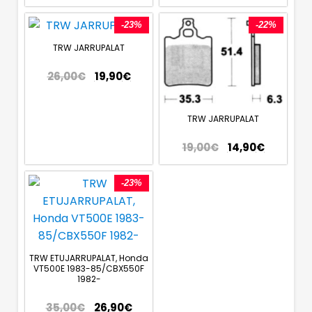
-23%
-22%
TRW JARRUPALAT
26,00
€
19,90
€
TRW JARRUPALAT
19,00
€
14,90
€
-23%
TRW ETUJARRUPALAT, Honda
VT500E 1983-85/CBX550F
1982-
35,00
€
26,90
€