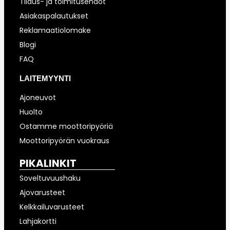
Tilaus- ja toimitusehdot
Asiakaspalautukset
Reklamaatiolomake
Blogi
FAQ
LAITEMYYNTI
Ajoneuvot
Huolto
Ostamme moottoripyöriä
Moottoripyörän vuokraus
PIKALINKIT
Soveltuvuushaku
Ajovarusteet
Kelkkailuvarusteet
Lahjakortti