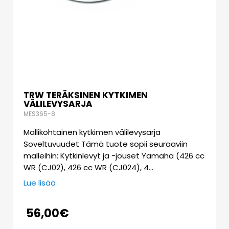
TRW TERÄKSINEN KYTKIMEN
VÄLILEVYSARJA
MES365-8
Mallikohtainen kytkimen välilevysarja
Soveltuvuudet Tämä tuote sopii seuraaviin
malleihin: Kytkinlevyt ja -jouset Yamaha (426 cc
WR (CJ02), 426 cc WR (CJ024), 4…
Lue lisää
56,00
€