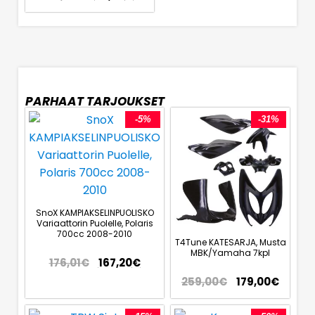
PARHAAT TARJOUKSET
-5%
-31%
SnoX KAMPIAKSELINPUOLISKO
Variaattorin Puolelle, Polaris
700cc 2008-2010
T4Tune KATESARJA, Musta
MBK/Yamaha 7kpl
176,01
€
167,20
€
259,00
€
179,00
€