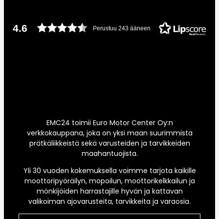
4.6
Perustuu 243 ääneen
EMC24 toimii Euro Motor Center Oy:n
verkkokauppana, joka on yksi maan suurimmista
prätkäliikkeistä sekä varusteiden ja tarvikkeiden
maahantuojista.
Yli 30 vuoden kokemuksella voimme tarjota kaikille
moottoripyöräilyn, mopoilun, moottorikelkkailun ja
mönkijöiden harrastajille hyvän ja kattavan
valikoiman ajovarusteita, tarvikkeita ja varaosia.