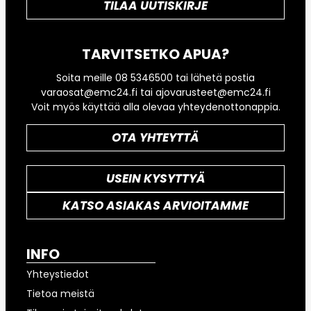
TILAA UUTISKIRJE
TARVITSETKO APUA?
Soita meille 08 5346500 tai lähetä postia
varaosat@emc24.fi tai ajovarusteet@emc24.fi
Voit myös käyttää alla olevaa yhteydenottonappia.
OTA YHTEYTTÄ
USEIN KYSYTTYÄ
KATSO ASIAKAS ARVIOITAMME
INFO
Yhteystiedot
Tietoa meistä