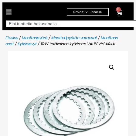
0
Soveltuvuushaku
Etusivu
/
Moottoripyörä
/
Moottoripyörän varaosat
/
Moottorin
osat
/
Kytkinlevyt
/ TRW teräksinen kytkimen VÄLILEVYSARJA