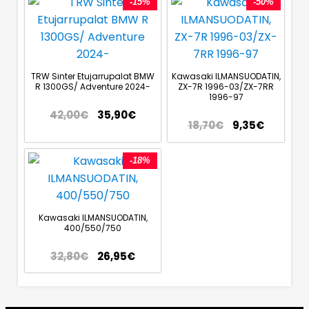
-15%
-50%
TRW Sinter Etujarrupalat BMW
Kawasaki ILMANSUODATIN,
R 1300GS/ Adventure 2024-
ZX-7R 1996-03/ZX-7RR
1996-97
42,00
€
35,90
€
18,70
€
9,35
€
-18%
Kawasaki ILMANSUODATIN,
400/550/750
32,80
€
26,95
€