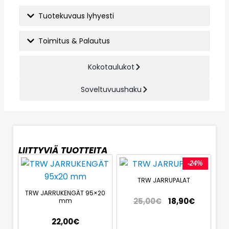
Tuotekuvaus lyhyesti
Toimitus & Palautus
Kokotaulukot
Soveltuvuushaku
LIITTYVIÄ TUOTTEITA
-24%
TRW JARRUPALAT
TRW JARRUKENGÄT 95×20
25,00
€
18,90
€
mm
22,00
€