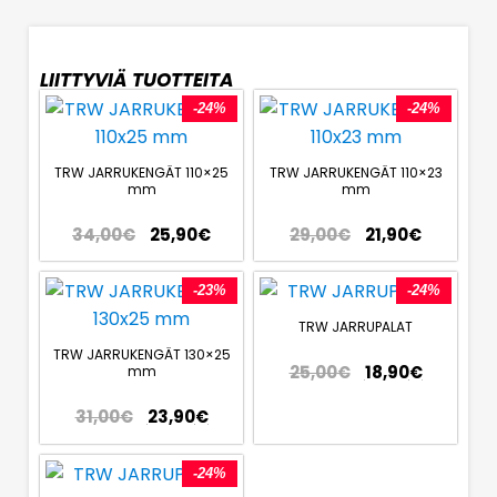
LIITTYVIÄ TUOTTEITA
-24%
-24%
TRW JARRUKENGÄT 110×25
TRW JARRUKENGÄT 110×23
mm
mm
34,00
€
25,90
€
29,00
€
21,90
€
-23%
-24%
TRW JARRUPALAT
TRW JARRUKENGÄT 130×25
25,00
€
18,90
€
mm
31,00
€
23,90
€
-24%