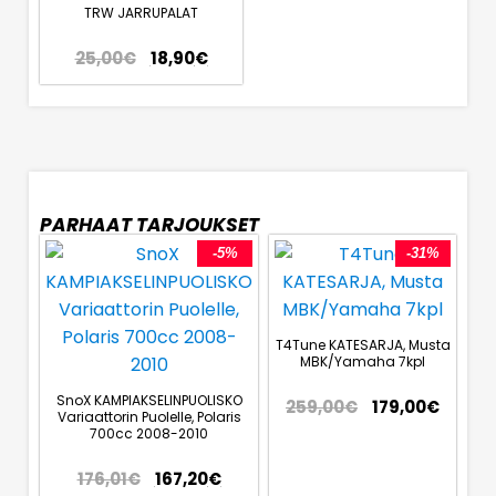
TRW JARRUPALAT
25,00
€
18,90
€
PARHAAT TARJOUKSET
-5%
-31%
T4Tune KATESARJA, Musta
MBK/Yamaha 7kpl
SnoX KAMPIAKSELINPUOLISKO
259,00
€
179,00
€
Variaattorin Puolelle, Polaris
700cc 2008-2010
176,01
€
167,20
€