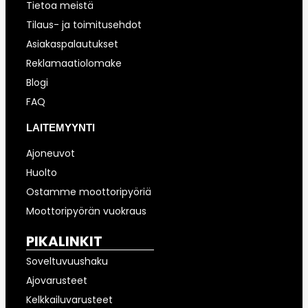
Tietoa meistä
Tilaus- ja toimitusehdot
Asiakaspalautukset
Reklamaatiolomake
Blogi
FAQ
LAITEMYYNTI
Ajoneuvot
Huolto
Ostamme moottoripyöriä
Moottoripyörän vuokraus
PIKALINKIT
Soveltuvuushaku
Ajovarusteet
Kelkkailuvarusteet