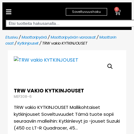
0
Soveltuvuushaku
Etusivu
/
Moottoripyörä
/
Moottoripyörän varaosat
/
Moottorin
osat
/
Kytkinjouset
/ TRW vakio KYTKINJOUSET
TRW VAKIO KYTKINJOUSET
MEF308-6
TRW vakio KYTKINJOUSET Mallikohtaiset
kytkinjouset Soveltuvuudet Tämä tuote sopii
seuraaviin malleihin: Kytkinlevyt ja -jouset Suzuki
(450 cc LT-R Quadracer, 45…