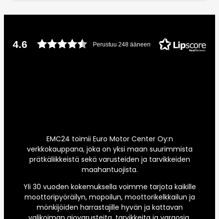
4.6
Perustuu 248 ääneen
EMC24 toimii Euro Motor Center Oy:n
verkkokauppana, joka on yksi maan suurimmista
prätkäliikkeistä sekä varusteiden ja tarvikkeiden
maahantuojista.
Yli 30 vuoden kokemuksella voimme tarjota kaikille
moottoripyöräilyn, mopoilun, moottorikelkkailun ja
mönkijöiden harrastajille hyvän ja kattavan
valikoiman ajovarusteita, tarvikkeita ja varaosia.