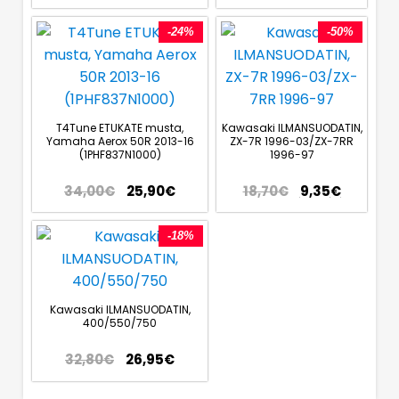
-24%
-50%
T4Tune ETUKATE musta,
Kawasaki ILMANSUODATIN,
Yamaha Aerox 50R 2013-16
ZX-7R 1996-03/ZX-7RR
(1PHF837N1000)
1996-97
34,00
€
25,90
€
18,70
€
9,35
€
-18%
Kawasaki ILMANSUODATIN,
400/550/750
32,80
€
26,95
€