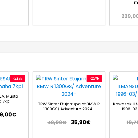
mu
229,0
-31%
-15%
JA, Musta
 7kpl
TRW Sinter Etujarrupalat BMW R
Kawasaki IL
1300GS/ Adventure 2024-
1996-03
79,00
€
35,90
€
42,00
€
18,7