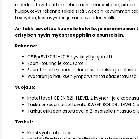
mahdollistavat erittäin tehokkaan ilmanvaihdon, pitäen si
huippukevyt rakenne tekee siitä Sweepin kevyimmän teksti
keveyden, kestävyyden ja suojaavuuden välillä.
Air takki soveltuu kuumille keleille, ja äärimmäisen
erityisen hyvin myös trooppisiin olosuhteisiin.
Rakenne:
CE FprEN17092-2018 hyväksytty ajotakki.
Sport-touring leikkausprofiili.
Suuret mesh-paneelit rinnassa, hihoissa ja selässä.
Vyötärön ja hauiksen ympärysmitta säädettävissä.
Suojaus:
Irrotettavat CE EN1621-1 LEVEL 2 kyynär- ja olkapääsu
Tasku erikseen ostettavalle SWEEP SOLIDB2 LEVEL 2 se
Taskut erikseen ostettavalle 2-osaiselle rintasuojall
Taskut:
Kaksi vyötärötaskua.