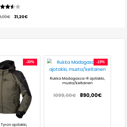
vio:
3.6 5:sta tähdestä
9,00
€
31,20
€
-30%
-19%
Rukka Madagasca-R ajotakki,
musta/keltainen
890,00
€
1099,00
€
Tyron ajotakki,