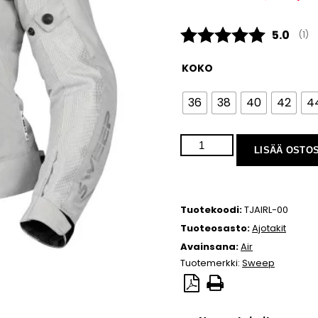
Keskimä
5.0
(
ään
1
)
KOKO
36
38
40
42
4
LISÄÄ OSTO
Tuotekoodi:
TJAIRL-00
Tuoteosasto:
Ajotakit
Avainsana:
Air
Tuotemerkki:
Sweep