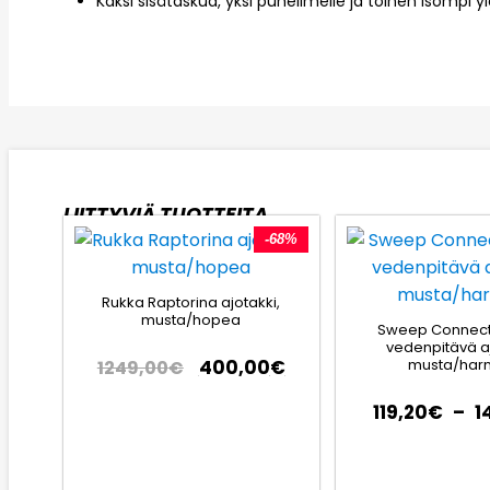
Kaksi sisätaskua, yksi puhelimelle ja toinen isompi yl
LIITTYVIÄ TUOTTEITA
-68%
Rukka Raptorina ajotakki,
musta/hopea
Sweep Connect
vedenpitävä aj
musta/ha
400,00
€
1249,00
€
119,20
€
–
1