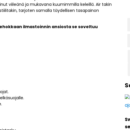
nut viileänä ja mukavana kuumimmilla keleillä. Air takin
ilitakin, tarjoten samalla täydellisen tasapainon
 tehokkaan ilmastoinnin ansiosta se soveltuu
S
ojat.
lkäsuojalle.
e.
S
se