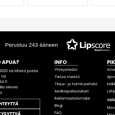
Perustuu 243 ääneen
 APUA?
INFO
PI
Yhteystiedot
Sov
6500 tai lähetä postia
 tai
Tietoa meistä
Ajov
4.fi
Tilaus- ja toimitusehdot
Kelk
lla olevaa
Asiakaspalautukset
Lahj
a.
Reklamaatiolomake
VAR
HTEYTTÄ
Blogi
Moot
FAQ
KYSYTTYÄ
Moot