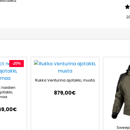
eistasku.
Ar
3
-20%
Rukka Venturina ajotakki, musta
 naisten
otakki,
879,00
€
rmaa
49,00
€
Sweep 