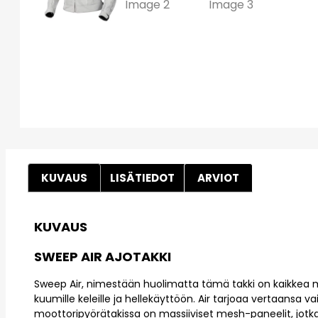
KUVAUS
LISÄTIEDOT
ARVIOT
KUVAUS
SWEEP AIR AJOTAKKI
Sweep Air, nimestään huolimatta tämä takki on kaikkea m
kuumille keleille ja hellekäyttöön. Air tarjoaa vertaansa v
moottoripyörätakissa on massiiviset mesh-paneelit, jotka 