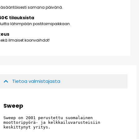
pääsääntöisesti samana päivänä.
150€ tilauksista
kuluitta lähimpään postitoimipaikkaan.
keus
ekä ilmaiset koonvaihdot!
Tietoa valmistajasta
Sweep
Sweep on 2001 perustettu suomalainen 
moottoripyörä- ja kelkkailuvarusteisiin 
keskittynyt yritys.