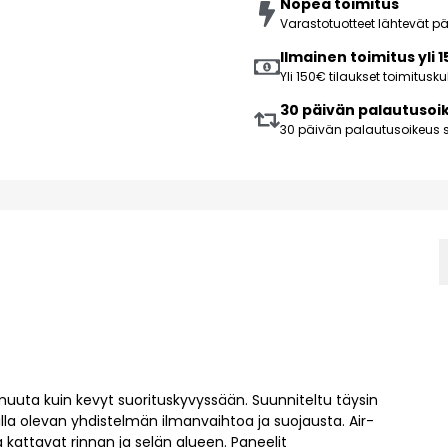
Nopea toimitus
Varastotuotteet lähtevät 
Ilmainen toimitus yli 
Yli 150€ tilaukset toimitus
30 päivän palautusoi
30 päivän palautusoikeus s
uuta kuin kevyt suorituskyvyssään. Suunniteltu täysin
ailla olevan yhdistelmän ilmanvaihtoa ja suojausta. Air-
kattavat rinnan ja selän alueen. Paneelit