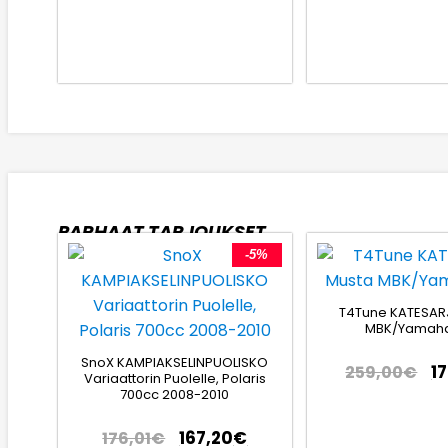
PARHAAT TARJOUKSET
-5%
T4Tune KATESAR
MBK/Yamaha
SnoX KAMPIAKSELINPUOLISKO
1
259,00
€
Variaattorin Puolelle, Polaris
700cc 2008-2010
167,20
€
176,01
€