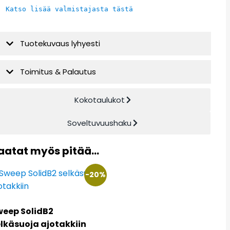
Katso lisää valmistajasta tästä
Tuotekuvaus lyhyesti
Toimitus & Palautus
Kokotaulukot
Soveltuvuushaku
aatat myös pitää...
-20%
weep SolidB2
lkäsuoja ajotakkiin