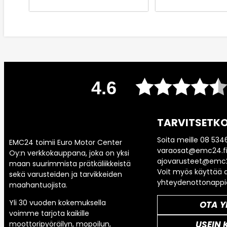
4.6
TARVITSETKO
Soita meille 08 534
EMC24 toimii Euro Motor Center
varaosat@emc24.fi
Oy:n verkkokauppana, joka on yksi
ajovarusteet@emc2
maan suurimmista prätkäliikkeistä
Voit myös käyttää a
sekä varusteiden ja tarvikkeiden
yhteydenottonappi
maahantuojista.
Yli 30 vuoden kokemuksella
OTA Y
voimme tarjota kaikille
USEIN 
moottoripyöräilyn, mopoilun,