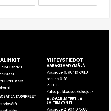
KALINKIT
YHTEYSTIEDOT
VARAOSAMYYMÄLÄ
eltuvuushaku
Vasaratie 6, 90410 OULU
arusteet
ma-pe 9-18
kailuvarusteet
la 10-15
akortti
Katso poikkeusaukioloajat »
AOSAT JA TARVIKKEET
AJOVARUSTEET JA
LAITEMYYNTI
toripyörä
Vasaratie 2, 90410 OULU
torikelkka