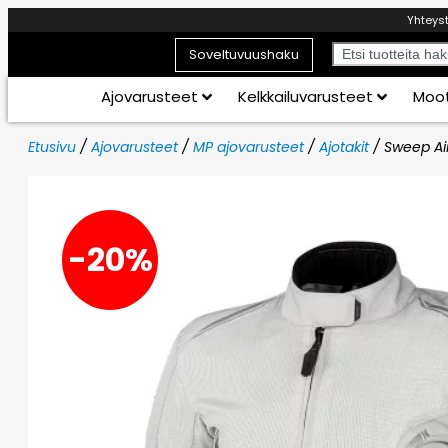
Yhteys
Soveltuvuushaku
Ajovarusteet
Kelkkailuvarusteet
Moot
Etusivu
/
Ajovarusteet
/
MP ajovarusteet
/
Ajotakit
/ Sweep Air
-20%