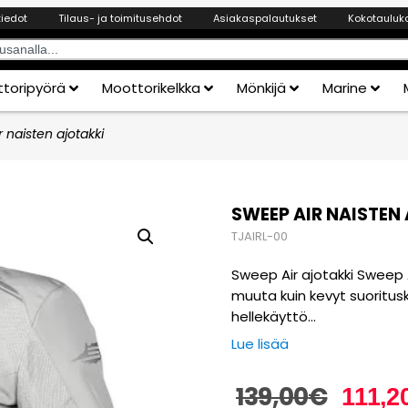
tiedot
Tilaus- ja toimitusehdot
Asiakaspalautukset
Kokotauluk
toripyörä
Moottorikelkka
Mönkijä
Marine
 naisten ajotakki
SWEEP AIR NAISTEN
TJAIRL-00
Sweep Air ajotakki Sweep 
muuta kuin kevyt suoritusky
hellekäyttö…
Lue lisää
139,00
€
111,2