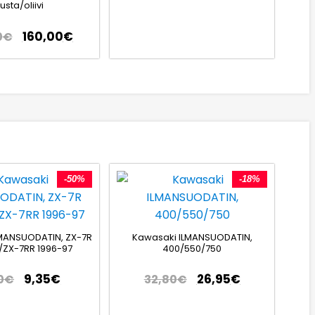
sta/oliivi
160,00
€
0
€
-50%
-18%
MANSUODATIN, ZX-7R
Kawasaki ILMANSUODATIN,
/ZX-7RR 1996-97
400/550/750
9,35
€
26,95
€
0
€
32,80
€