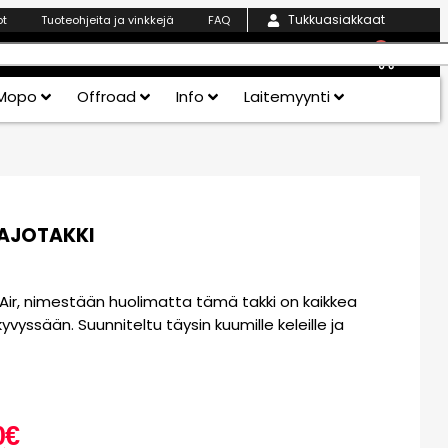
Tukkuasiakkaat
ot
Tuoteohjeita ja vinkkejä
FAQ
0
Mopo
Offroad
Info
Laitemyynti
 AJOTAKKI
Air, nimestään huolimatta tämä takki on kaikkea
vyssään. Suunniteltu täysin kuumille keleille ja
0
€