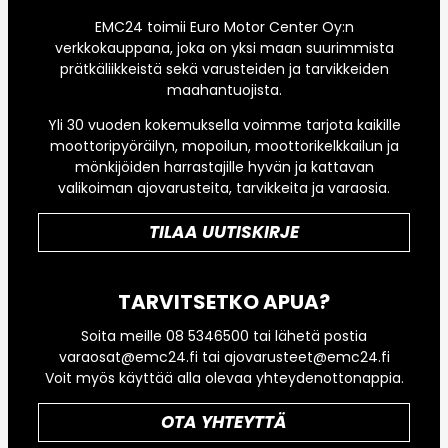
EMC24 toimii Euro Motor Center Oy:n
verkkokauppana, joka on yksi maan suurimmista
prätkäliikkeistä sekä varusteiden ja tarvikkeiden
maahantuojista.
Yli 30 vuoden kokemuksella voimme tarjota kaikille
moottoripyöräilyn, mopoilun, moottorikelkkailun ja
mönkijöiden harrastajille hyvän ja kattavan
valikoiman ajovarusteita, tarvikkeita ja varaosia.
TILAA UUTISKIRJE
TARVITSETKO APUA?
Soita meille 08 5346500 tai lähetä postia
varaosat@emc24.fi tai ajovarusteet@emc24.fi
Voit myös käyttää alla olevaa yhteydenottonappia.
OTA YHTEYTTÄ