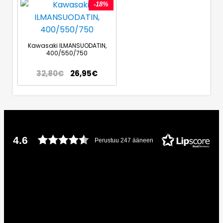
-18%
Kawasaki ILMANSUODATIN,
400/550/750
32,80
€
26,95
€
4.6
Perustuu 247 ääneen