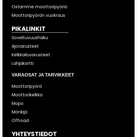
Ostamme moottoripyöriä
Moottoripyörän vuokraus
PIKALINKIT
Soveltuvuushaku
Ajovarusteet
Kelkkailuvarusteet
Lahjakortti
VARAOSAT JA TARVIKKEET
Moottoripyörä
Moottorikelkka
Mopo
Mönkijä
Offroad
YHTEYSTIEDOT