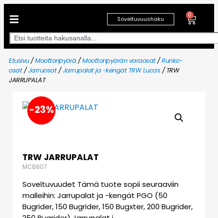
0
Soveltuvuushaku
Etusivu
/
Moottoripyörä
/
Moottoripyörän varaosat
/
Runko-
osat
/
Jarruosat
/
Jarrupalat ja -kengät TRW Lucas
/ TRW
JARRUPALAT
-23%
TRW JARRUPALAT
MCB807
Soveltuvuudet Tämä tuote sopii seuraaviin
malleihin: Jarrupalat ja -kengät PGO (50
Bugrider, 150 Bugrider, 150 Bugxter, 200 Bugrider,
250 Bugrider) Jarrupalat j…