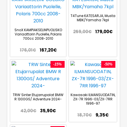
T4Tune KATESARJA, Musta
MBK/Yamaha 7kpl
SnoX KAMPIAKSELINPUOLISKO
259,00
€
179,00
€
Variaattorin Puolelle, Polaris
700cc 2008-2010
176,01
€
167,20
€
-15%
-50%
TRW Sinter Etujarrupalat BMW
Kawasaki ILMANSUODATIN,
R 1300GS/ Adventure 2024-
ZX-7R 1996-03/ZX-7RR
1996-97
42,00
€
35,90
€
18,70
€
9,35
€