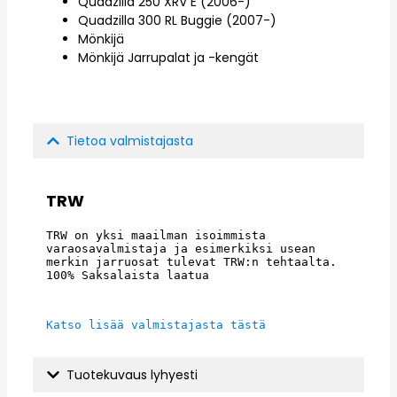
Quadzilla 250 XRV E (2006-)
Quadzilla 300 RL Buggie (2007-)
Mönkijä
Mönkijä Jarrupalat ja -kengät
Tietoa valmistajasta
TRW
TRW on yksi maailman isoimmista 
varaosavalmistaja ja esimerkiksi usean 
merkin jarruosat tulevat TRW:n tehtaalta. 
100% Saksalaista laatua
Katso lisää valmistajasta tästä
Tuotekuvaus lyhyesti