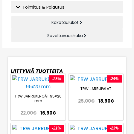
Toimitus & Palautus
Kokotaulukot
Soveltuvuushaku
LIITTYVIÄ TUOTTEITA
-23%
-24%
TRW JARRUPALAT
TRW JARRUKENGÄT 95×20
25,00
€
18,90
€
mm
22,00
€
16,90
€
-21%
-23%