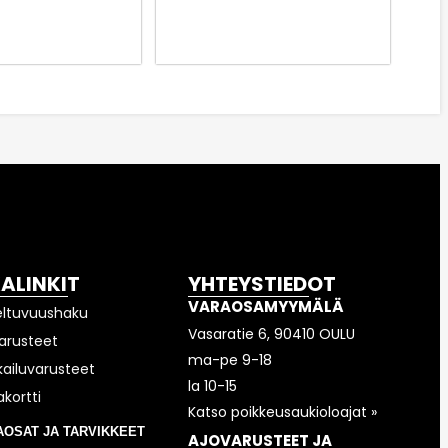
KALINKIT
YHTEYSTIEDOT
VARAOSAMYYMÄLÄ
eltuvuushaku
Vasaratie 6, 90410 OULU
arusteet
ma-pe 9-18
kailuvarusteet
la 10-15
akortti
Katso poikkeusaukioloajat »
AOSAT JA TARVIKKEET
AJOVARUSTEET JA