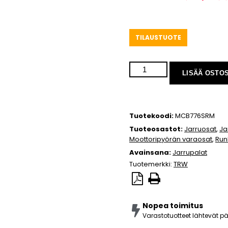
TILAUSTUOTE
LISÄÄ OSTO
Tuotekoodi:
MCB776SRM
Tuoteosastot:
Jarruosat
,
Ja
Moottoripyörän varaosat
,
Run
Avainsana:
Jarrupalat
Tuotemerkki:
TRW
Nopea toimitus
Varastotuotteet lähtevät 