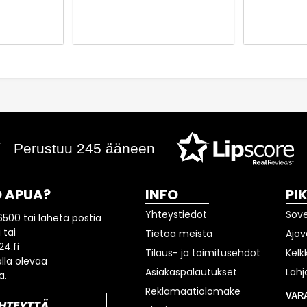
Perustuu 245 ääneen
 APUA?
INFO
PI
Yhteystiedot
Sov
6500 tai lähetä postia
 tai
Tietoa meistä
Ajov
4.fi
Tilaus- ja toimitusehdot
Kelk
lla olevaa
Asiakaspalautukset
Lahj
a.
Reklamaatiolomake
VAR
HTEYTTÄ