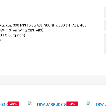
uckus, 300 NSS Forza ABS, 300 SH i, 300 SH i ABS, 400
 SW-T Silver Wing CBS-ABS)
0 UH G Burgman)
)
-24%
-1%