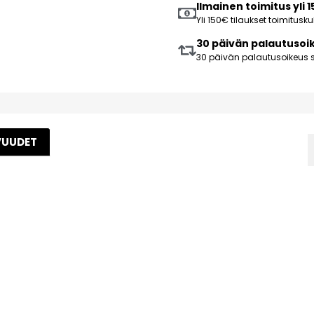
Ilmainen toimitus yli 
Yli 150€ tilaukset toimitus
30 päivän palautusoi
30 päivän palautusoikeus s
VUUDET