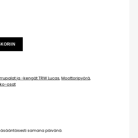
SKORIIN
rrupalat ja -kengät TRW Lucas
,
Moottoripyörä
,
ko-osat
pääsääntöisesti samana päivänä.