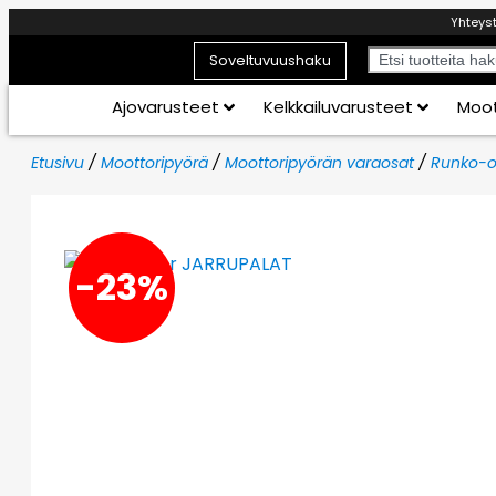
Yhteys
Soveltuvuushaku
Ajovarusteet
Kelkkailuvarusteet
Moot
Etusivu
/
Moottoripyörä
/
Moottoripyörän varaosat
/
Runko-o
-23%