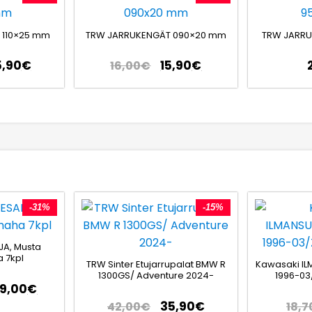
 110×25 mm
TRW JARRUKENGÄT 090×20 mm
TRW JARR
5,90
€
15,90
€
16,00
€
-31%
-15%
JA, Musta
 7kpl
TRW Sinter Etujarrupalat BMW R
Kawasaki IL
1300GS/ Adventure 2024-
1996-03
79,00
€
35,90
€
42,00
€
18,7