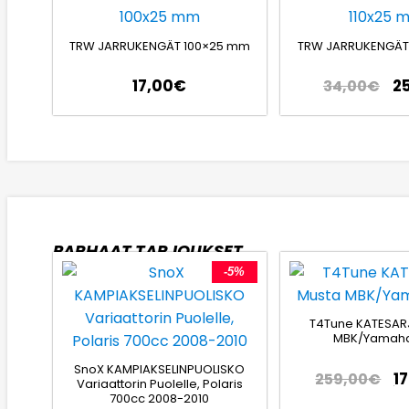
TRW JARRUKENGÄT 100×25 mm
TRW JARRUKENGÄT
17,00
€
2
34,00
€
PARHAAT TARJOUKSET
-5%
T4Tune KATESAR
MBK/Yamaha
SnoX KAMPIAKSELINPUOLISKO
1
259,00
€
Variaattorin Puolelle, Polaris
700cc 2008-2010