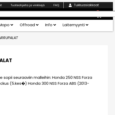
Tukkuasiakkaat
ot
Tuoteohjeita ja vinkkejä
FAQ
0
Mopo
Offroad
Info
Laitemyynti
JARRUPALAT
PALAT
sopii seuraaviin malleihin: Honda 250 NSS Forza
ckus (5.kes�) Honda 300 NSS Forza ABS (2013-