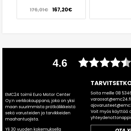
167,20
€
176,01
€
4.6
TARVITSETKO
Soita meille 08 534
EMC24 toimii Euro Motor Center
varaosat@emc24.fi
Oy:n verkkokauppana, joka on yksi
ajovarusteet@emc2
maan suurimmista prätkäliikkeistä
Voit myös käyttää a
sekä varusteiden ja tarvikkeiden
yhteydenottonappi
maahantuojista.
Yli 30 vuoden kokemuksella
OTA Y