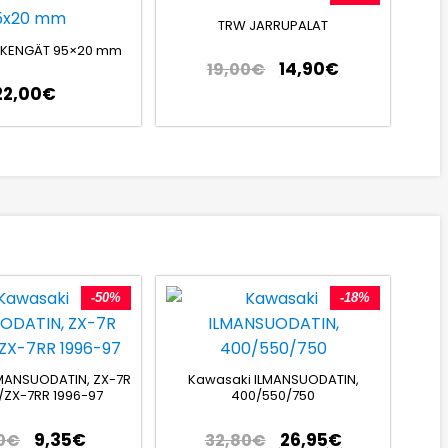
TRW JARRUPALAT
UKENGÄT 95×20 mm
14,90
€
19,00
€
22,00
€
-50%
-18%
MANSUODATIN, ZX-7R
Kawasaki ILMANSUODATIN,
/ZX-7RR 1996-97
400/550/750
9,35
€
26,95
€
0
€
32,80
€