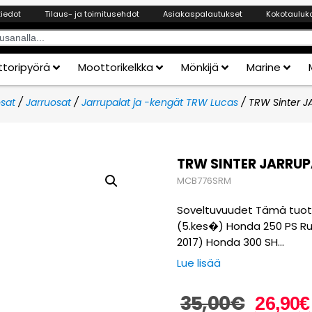
tiedot
Tilaus- ja toimitusehdot
Asiakaspalautukset
Kokotauluk
toripyörä
Moottorikelkka
Mönkijä
Marine
sat
/
Jarruosat
/
Jarrupalat ja -kengät TRW Lucas
/ TRW Sinter 
TRW SINTER JARRU
MCB776SRM
Soveltuvuudet Tämä tuote 
(5.kes�) Honda 250 PS Ru
2017) Honda 300 SH…
Lue lisää
35,00
€
26,90
€