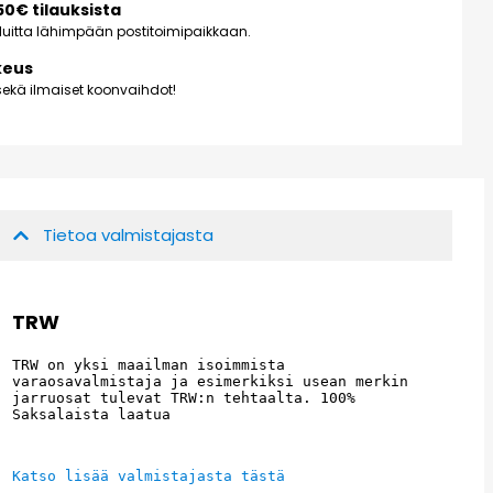
150€ tilauksista
kuluitta lähimpään postitoimipaikkaan.
keus
ekä ilmaiset koonvaihdot!
Tietoa valmistajasta
TRW
TRW on yksi maailman isoimmista 
varaosavalmistaja ja esimerkiksi usean merkin 
jarruosat tulevat TRW:n tehtaalta. 100% 
Saksalaista laatua
Katso lisää valmistajasta tästä