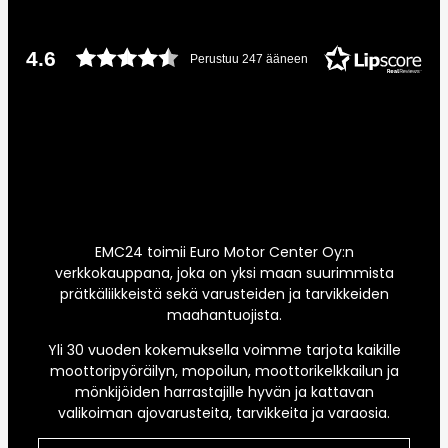
4.6
Perustuu 247 ääneen
EMC24 toimii Euro Motor Center Oy:n
verkkokauppana, joka on yksi maan suurimmista
prätkäliikkeistä sekä varusteiden ja tarvikkeiden
maahantuojista.
Yli 30 vuoden kokemuksella voimme tarjota kaikille
moottoripyöräilyn, mopoilun, moottorikelkkailun ja
mönkijöiden harrastajille hyvän ja kattavan
valikoiman ajovarusteita, tarvikkeita ja varaosia.