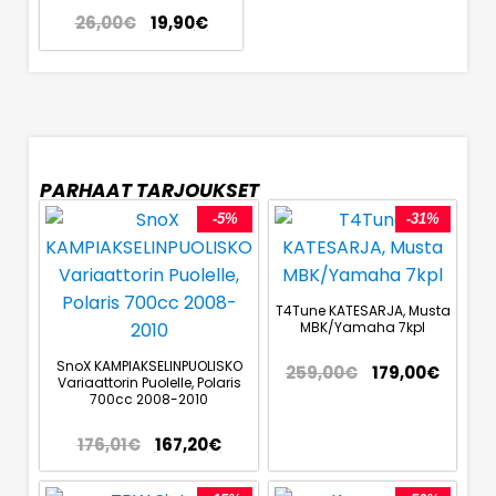
26,00
€
19,90
€
PARHAAT TARJOUKSET
-5%
-31%
T4Tune KATESARJA, Musta
MBK/Yamaha 7kpl
SnoX KAMPIAKSELINPUOLISKO
259,00
€
179,00
€
Variaattorin Puolelle, Polaris
700cc 2008-2010
176,01
€
167,20
€