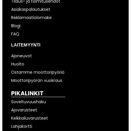
Tilaus- ja toimitusehdot
Asiakaspalautukset
Reklamaatiolomake
Blogi
FAQ
LAITEMYYNTI
Ajoneuvot
Huolto
Ostamme moottoripyöriä
Moottoripyörän vuokraus
PIKALINKIT
Soveltuvuushaku
Ajovarusteet
Kelkkailuvarusteet
Lahjakortti