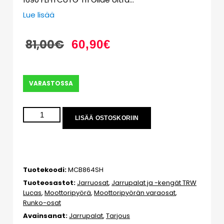
Lue lisää
81,00
€
60,90
€
VARASTOSSA
LISÄÄ OSTOSKORIIN
Tuotekoodi:
MCB864SH
Tuoteosastot:
Jarruosat
,
Jarrupalat ja -kengät TRW
Lucas
,
Moottoripyörä
,
Moottoripyörän varaosat
,
Runko-osat
Avainsanat:
Jarrupalat
,
Tarjous