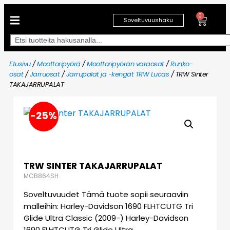
0
Soveltuvuushaku
Etusivu
/
Moottoripyörä
/
Moottoripyörän varaosat
/
Runko-
osat
/
Jarruosat
/
Jarrupalat ja -kengät TRW Lucas
/ TRW Sinter
TAKAJARRUPALAT
-25%
TRW SINTER TAKAJARRUPALAT
MCB864SH
Soveltuvuudet Tämä tuote sopii seuraaviin
malleihin: Harley-Davidson 1690 FLHTCUTG Tri
Glide Ultra Classic (2009-) Harley-Davidson
1690 FLHTCUTG Tri Glide Ultra…