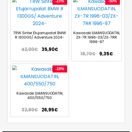
-15%
-50%
TRW Sinter Etujarrupalat BMW
Kawasaki ILMANSUODATIN,
R 1300GS/ Adventure 2024-
ZX-7R 1996-03/ZX-7RR
1996-97
42,00
€
35,90
€
18,70
€
9,35
€
-18%
Kawasaki ILMANSUODATIN,
400/550/750
32,80
€
26,95
€