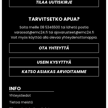
TILAA UUTISKIRJE
TARVITSETKO APUA?
Soita meille 08 5346500 tai lähetä postia
varaosat@emc24.fi tai ajovarusteet@emc24.fi
Voit myös käyttää alla olevaa yhteydenottonappia.
OTA YHTEYTTÄ
USEIN KYSYTTYÄ
KATSO ASIAKAS ARVIOITAMME
INFO
Yhteystiedot
Tietoa meistä