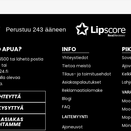
Perustuu 243 ääneen
 APUA?
INFO
PI
Yhteystiedot
Sov
6500 tai lähetä postia
 tai
Tietoa meistä
Ajov
4.fi
Tilaus- ja toimitusehdot
Kelk
lla olevaa
Asiakaspalautukset
Lahj
a.
Reklamaatiolomake
VAR
HTEYTTÄ
Blogi
Moot
FAQ
KYSYTTYÄ
Moot
Mop
LAITEMYYNTI
 ASIAKAS
OITAMME
Mönk
Ajoneuvot