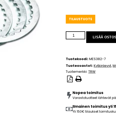
TILAUSTUOTE
LISÄÄ OSTO
Tuotekoodi:
MES382-7
Tuoteosastot:
Kytkinlevyt
,
M
Tuotemerkki:
TRW
Nopea toimitus
Varastotuotteet lähtevät 
Ilmainen toimitus yli 
Yli 150€ tilaukset toimitus