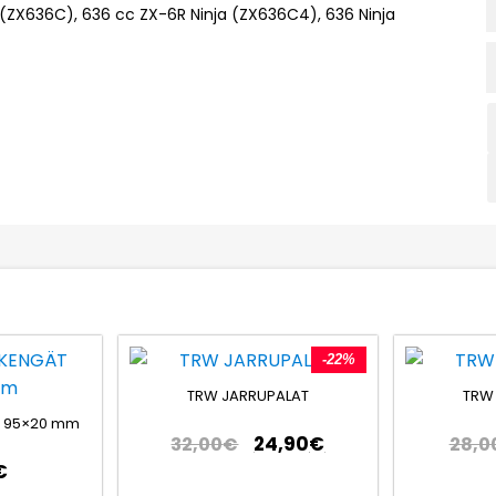
a (ZX636C), 636 cc ZX-6R Ninja (ZX636C4), 636 Ninja
-22%
TRW JARRUPALAT
TRW
 95×20 mm
24,90
€
32,00
€
28,0
€