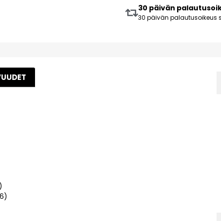
30 päivän palautusoi
30 päivän palautusoikeus s
VUUDET
)
6)