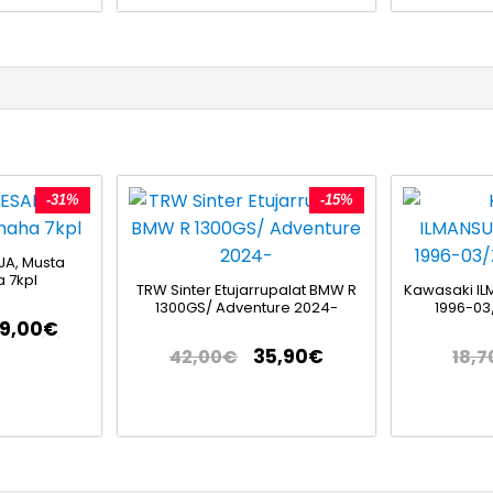
-31%
-15%
JA, Musta
 7kpl
TRW Sinter Etujarrupalat BMW R
Kawasaki IL
1300GS/ Adventure 2024-
1996-03
79,00
€
35,90
€
42,00
€
18,7