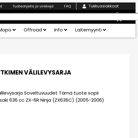
Tukkuasiakkaat
ot
Tuoteohjeita ja vinkkejä
FAQ
0
Mopo
Offroad
Info
Laitemyynti
YTKIMEN VÄLILEVYSARJA
älilevysarja Soveltuvuudet Tämä tuote sopii
asaki 636 cc ZX-6R Ninja (ZX636C) (2005-2006)