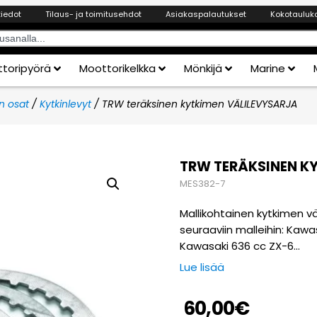
tiedot
Tilaus- ja toimitusehdot
Asiakaspalautukset
Kokotauluk
toripyörä
Moottorikelkka
Mönkijä
Marine
n osat
/
Kytkinlevyt
/ TRW teräksinen kytkimen VÄLILEVYSARJA
TRW TERÄKSINEN K
MES382-7
Mallikohtainen kytkimen v
seuraaviin malleihin: Kaw
Kawasaki 636 cc ZX-6…
Lue lisää
60,00
€