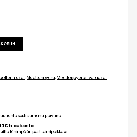
SKORIIN
oottorin osat
,
Moottoripyörä
,
Moottoripyörän varaosat
pääsääntöisesti samana päivänä.
150€ tilauksista
kuluitta lähimpään postitoimipaikkaan.