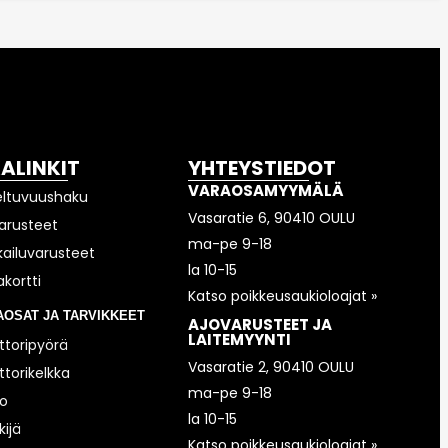
KALINKIT
YHTEYSTIEDOT
VARAOSAMYYMÄLÄ
eltuvuushaku
Vasaratie 6, 90410 OULU
arusteet
ma-pe 9-18
kailuvarusteet
la 10-15
akortti
Katso poikkeusaukioloajat »
AOSAT JA TARVIKKEET
AJOVARUSTEET JA
LAITEMYYNTI
toripyörä
Vasaratie 2, 90410 OULU
torikelkka
ma-pe 9-18
o
la 10-15
ijä
Katso poikkeusaukioloajat »