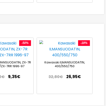
-50%
-18%
MANSUODATIN, ZX-7R
Kawasaki ILMANSUODATIN,
/ZX-7RR 1996-97
400/550/750
9,35
€
26,95
€
0
€
32,80
€