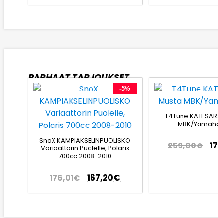
PARHAAT TARJOUKSET
-5%
T4Tune KATESAR
MBK/Yamaha
SnoX KAMPIAKSELINPUOLISKO
1
259,00
€
Variaattorin Puolelle, Polaris
700cc 2008-2010
167,20
€
176,01
€