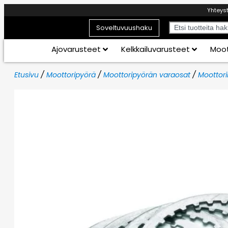
Yhteys
Soveltuvuushaku
Ajovarusteet
Kelkkailuvarusteet
Moot
Etusivu
/
Moottoripyörä
/
Moottoripyörän varaosat
/
Moottori