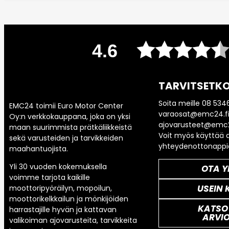
4.6
TARVITSETKO
Soita meille 08 534
EMC24 toimii Euro Motor Center
varaosat@emc24.fi
Oy:n verkkokauppana, joka on yksi
ajovarusteet@emc2
maan suurimmista prätkäliikkeistä
Voit myös käyttää a
sekä varusteiden ja tarvikkeiden
yhteydenottonappi
maahantuojista.
Yli 30 vuoden kokemuksella
OTA Y
voimme tarjota kaikille
USEIN 
moottoripyöräilyn, mopoilun,
moottorikelkkailun ja mönkijöiden
KATSO
harrastajille hyvän ja kattavan
ARVI
valikoiman ajovarusteita, tarvikkeita