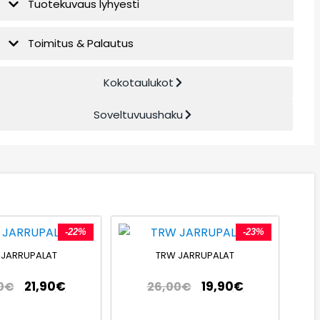
Tuotekuvaus lyhyesti
Toimitus & Palautus
Kokotaulukot
Soveltuvuushaku
-22%
-23%
 JARRUPALAT
TRW JARRUPALAT
21,90
€
19,90
€
0
€
26,00
€