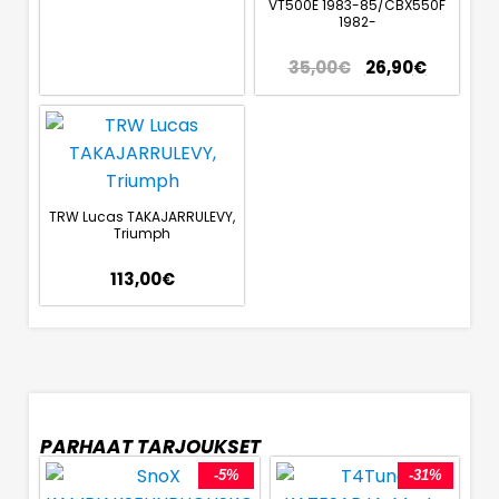
VT500E 1983-85/CBX550F
1982-
35,00
€
26,90
€
TRW Lucas TAKAJARRULEVY,
Triumph
113,00
€
PARHAAT TARJOUKSET
-5%
-31%