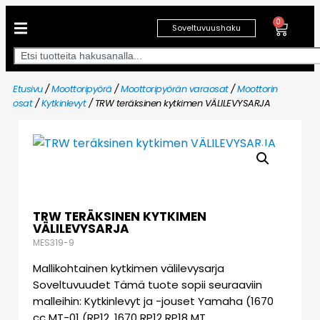
0
Soveltuvuushaku
Etusivu
/
Moottoripyörä
/
Moottoripyörän varaosat
/
Moottorin
osat
/
Kytkinlevyt
/ TRW teräksinen kytkimen VÄLILEVYSARJA
TRW TERÄKSINEN KYTKIMEN
VÄLILEVYSARJA
MES319-9
Mallikohtainen kytkimen välilevysarja
Soveltuvuudet Tämä tuote sopii seuraaviin
malleihin: Kytkinlevyt ja -jouset Yamaha (1670
cc MT-01 (RP12, 1670 RP12 RP18 MT…