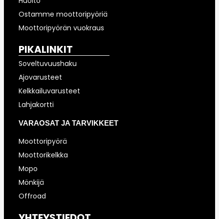
Huolto
Ostamme moottoripyöriä
Moottoripyörän vuokraus
PIKALINKIT
Soveltuvuushaku
Ajovarusteet
Kelkkailuvarusteet
Lahjakortti
VARAOSAT JA TARVIKKEET
Moottoripyörä
Moottorikelkka
Mopo
Mönkijä
Offroad
YHTEYSTIEDOT