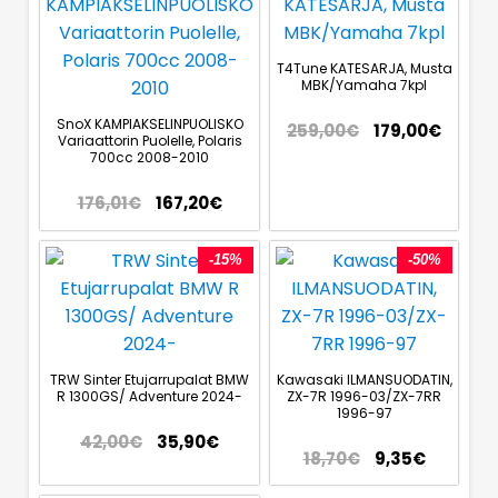
T4Tune KATESARJA, Musta
MBK/Yamaha 7kpl
SnoX KAMPIAKSELINPUOLISKO
259,00
€
179,00
€
Variaattorin Puolelle, Polaris
700cc 2008-2010
176,01
€
167,20
€
-15%
-50%
TRW Sinter Etujarrupalat BMW
Kawasaki ILMANSUODATIN,
R 1300GS/ Adventure 2024-
ZX-7R 1996-03/ZX-7RR
1996-97
42,00
€
35,90
€
18,70
€
9,35
€