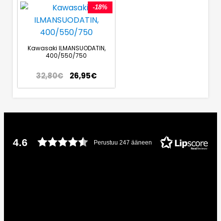
-18%
Kawasaki ILMANSUODATIN,
400/550/750
32,80
€
26,95
€
4.6
Perustuu 247 ääneen