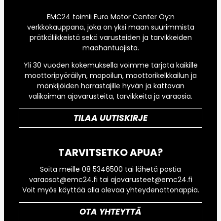
EMC24 toimii Euro Motor Center Oy:n
verkkokauppana, joka on yksi maan suurimmista
prätkäliikkeistä sekä varusteiden ja tarvikkeiden
maahantuojista.
Yli 30 vuoden kokemuksella voimme tarjota kaikille
moottoripyöräilyn, mopoilun, moottorikelkkailun ja
mönkijöiden harrastajille hyvän ja kattavan
valikoiman ajovarusteita, tarvikkeita ja varaosia.
TILAA UUTISKIRJE
TARVITSETKO APUA?
Soita meille 08 5346500 tai lähetä postia
varaosat@emc24.fi tai ajovarusteet@emc24.fi
Voit myös käyttää alla olevaa yhteydenottonappia.
OTA YHTEYTTÄ