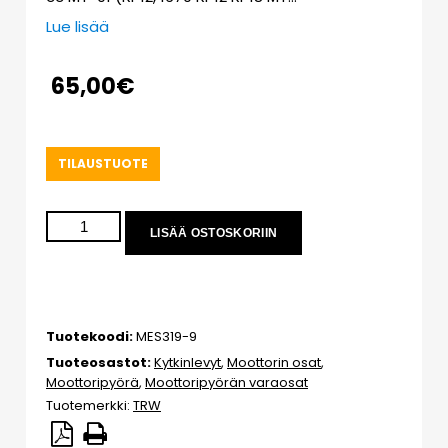
Lue lisää
65,00
€
TILAUSTUOTE
LISÄÄ OSTOSKORIIN
Tuotekoodi:
MES319-9
Tuoteosastot:
Kytkinlevyt
,
Moottorin osat
,
Moottoripyörä
,
Moottoripyörän varaosat
Tuotemerkki:
TRW