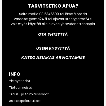
TARVITSETKO APUA?
Soita meille 08 5346500 tai lähetä postia
varaosat@emc24.fi tai ajovarusteet@emc24.fi
Voit myös käyttää alla olevaa yhteydenottonappia.
OTA YHTEYTTÄ
USEIN KYSYTTYÄ
KATSO ASIAKAS ARVIOITAMME
INFO
Yhteystiedot
Tietoa meistä
Tilaus- ja toimitusehdot
Asiakaspalautukset