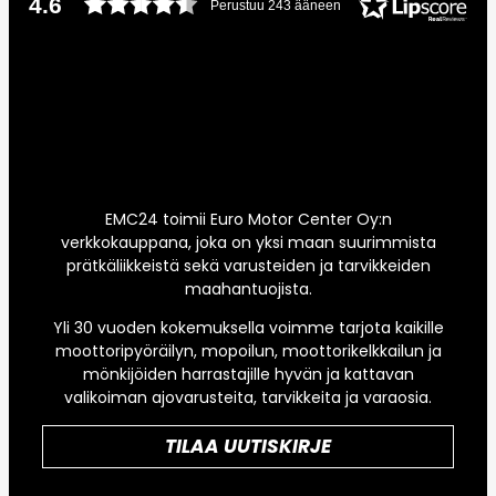
4.6
Perustuu 243 ääneen
EMC24 toimii Euro Motor Center Oy:n
verkkokauppana, joka on yksi maan suurimmista
prätkäliikkeistä sekä varusteiden ja tarvikkeiden
maahantuojista.
Yli 30 vuoden kokemuksella voimme tarjota kaikille
moottoripyöräilyn, mopoilun, moottorikelkkailun ja
mönkijöiden harrastajille hyvän ja kattavan
valikoiman ajovarusteita, tarvikkeita ja varaosia.
TILAA UUTISKIRJE