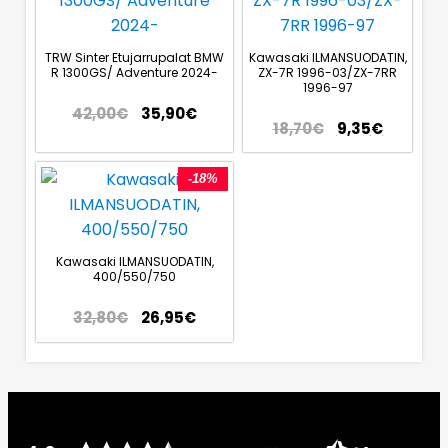
TRW Sinter Etujarrupalat BMW
Kawasaki ILMANSUODATIN,
R 1300GS/ Adventure 2024-
ZX-7R 1996-03/ZX-7RR
1996-97
42,00
€
35,90
€
18,70
€
9,35
€
-18%
Kawasaki ILMANSUODATIN,
400/550/750
32,80
€
26,95
€