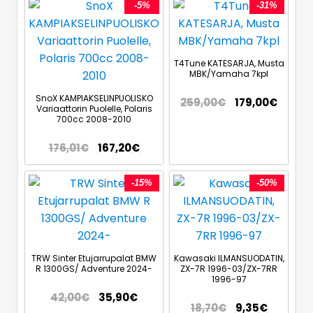
-5%
-31%
T4Tune KATESARJA, Musta
MBK/Yamaha 7kpl
SnoX KAMPIAKSELINPUOLISKO
259,00
€
179,00
€
Variaattorin Puolelle, Polaris
700cc 2008-2010
176,01
€
167,20
€
-15%
-50%
TRW Sinter Etujarrupalat BMW
Kawasaki ILMANSUODATIN,
R 1300GS/ Adventure 2024-
ZX-7R 1996-03/ZX-7RR
1996-97
42,00
€
35,90
€
18,70
€
9,35
€