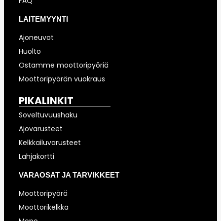
FAQ
LAITEMYYNTI
Ajoneuvot
Huolto
Ostamme moottoripyöriä
Moottoripyörän vuokraus
PIKALINKIT
Soveltuvuushaku
Ajovarusteet
Kelkkailuvarusteet
Lahjakortti
VARAOSAT JA TARVIKKEET
Moottoripyörä
Moottorikelkka
Mopo