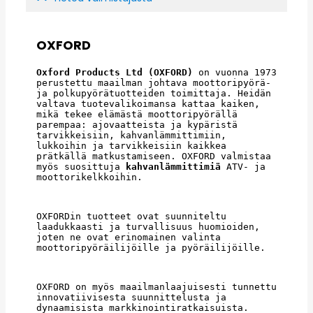
OXFORD
Oxford Products Ltd (OXFORD)
 on vuonna 1973 
perustettu maailman johtava moottoripyörä- 
ja polkupyörätuotteiden toimittaja. Heidän 
valtava tuotevalikoimansa kattaa kaiken, 
mikä tekee elämästä moottoripyörällä 
parempaa: ajovaatteista ja kypäristä 
tarvikkeisiin, kahvanlämmittimiin, 
lukkoihin ja tarvikkeisiin kaikkea 
prätkällä matkustamiseen. OXFORD valmistaa 
myös suosittuja 
kahvanlämmittimiä
 ATV- ja 
moottorikelkkoihin.
OXFORDin tuotteet ovat suunniteltu 
laadukkaasti ja turvallisuus huomioiden, 
joten ne ovat erinomainen valinta 
moottoripyöräilijöille ja pyöräilijöille.
OXFORD on myös maailmanlaajuisesti tunnettu 
innovatiivisesta suunnittelusta ja 
dynaamisista markkinointiratkaisuista. 