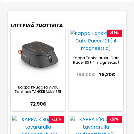
LIITTYVIÄ TUOTTEITA
-51%
Kappa Tankkilaukku Cafe
Racer 10l ( 4 magneettia)
159,00
€
78,20
€
Kappa KRugged AV08
Tanklock TANKKILAUKKU 5L
72,90
€
-21%
-18%