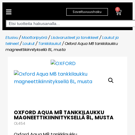
0
Soveltuvuushaku
Etusivu
/
Moottoripyörä
/
Lisävarusteet ja tarvikkeet
/
Laukut ja
telineet
/
Laukut
/
Tankkilaukut
/ Oxford Aqua M8 tankkilaukku
magneettikiinnityksellä 8L, musta
OXFORD AQUA M8 TANKKILAUKKU
MAGNEETTIKIINNITYKSELLÄ 8L, MUSTA
OL454
Oxford Aqua M8 tankkilaukku