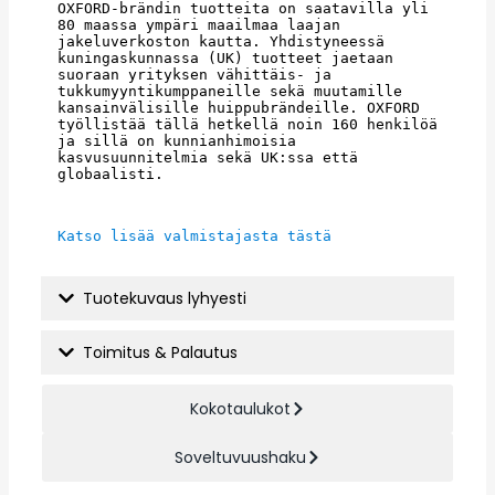
OXFORD-brändin tuotteita on saatavilla yli 
80 maassa ympäri maailmaa laajan 
jakeluverkoston kautta. Yhdistyneessä 
kuningaskunnassa (UK) tuotteet jaetaan 
suoraan yrityksen vähittäis- ja 
tukkumyyntikumppaneille sekä muutamille 
kansainvälisille huippubrändeille. OXFORD 
työllistää tällä hetkellä noin 160 henkilöä 
ja sillä on kunnianhimoisia 
kasvusuunnitelmia sekä UK:ssa että 
globaalisti.
Katso lisää valmistajasta tästä
Tuotekuvaus lyhyesti
Toimitus & Palautus
Kokotaulukot
Soveltuvuushaku