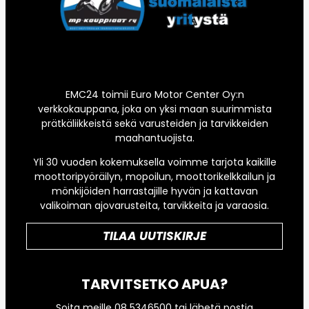
EMC24 toimii Euro Motor Center Oy:n
verkkokauppana, joka on yksi maan suurimmista
prätkäliikkeistä sekä varusteiden ja tarvikkeiden
maahantuojista.
Yli 30 vuoden kokemuksella voimme tarjota kaikille
moottoripyöräilyn, mopoilun, moottorikelkkailun ja
mönkijöiden harrastajille hyvän ja kattavan
valikoiman ajovarusteita, tarvikkeita ja varaosia.
TILAA UUTISKIRJE
TARVITSETKO APUA?
Soita meille 08 5346500 tai lähetä postia