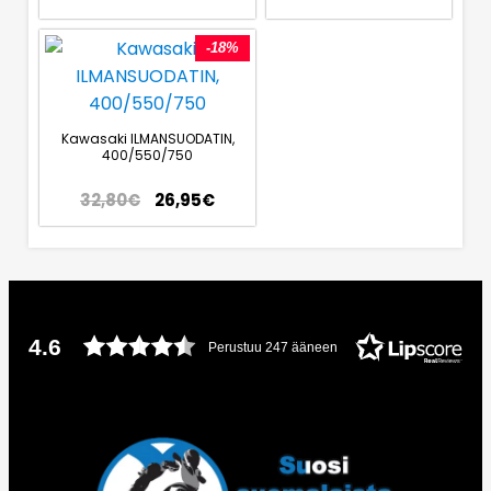
-18%
Kawasaki ILMANSUODATIN,
400/550/750
32,80
€
26,95
€
4.6
Perustuu 247 ääneen