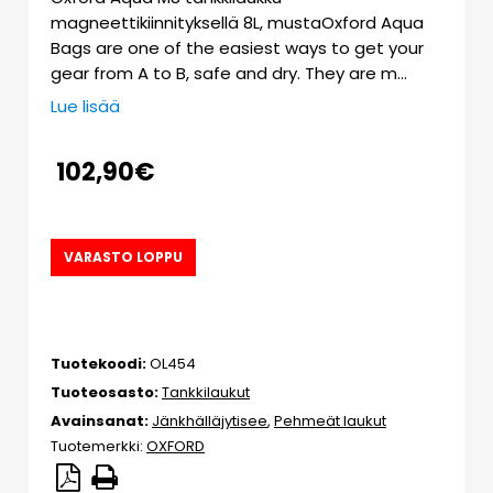
magneettikiinnityksellä 8L, mustaOxford Aqua
Bags are one of the easiest ways to get your
gear from A to B, safe and dry. They are m…
Lue lisää
102,90
€
VARASTO LOPPU
Tuotekoodi:
OL454
Tuoteosasto:
Tankkilaukut
Avainsanat:
Jänkhälläjytisee
,
Pehmeät laukut
Tuotemerkki:
OXFORD