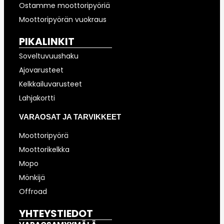
Ostamme moottoripyöriä
Moottoripyörän vuokraus
PIKALINKIT
Soveltuvuushaku
Ajovarusteet
Kelkkailuvarusteet
Lahjakortti
VARAOSAT JA TARVIKKEET
Moottoripyörä
Moottorikelkka
Mopo
Mönkijä
Offroad
YHTEYSTIEDOT