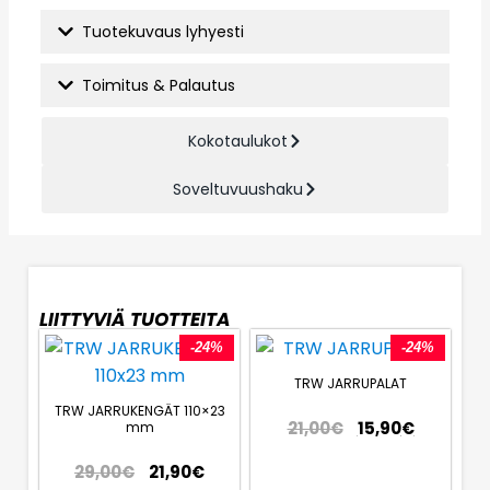
Tuotekuvaus lyhyesti
Toimitus & Palautus
Kokotaulukot
Soveltuvuushaku
LIITTYVIÄ TUOTTEITA
-24%
-24%
TRW JARRUPALAT
TRW JARRUKENGÄT 110×23
21,00
€
15,90
€
mm
29,00
€
21,90
€