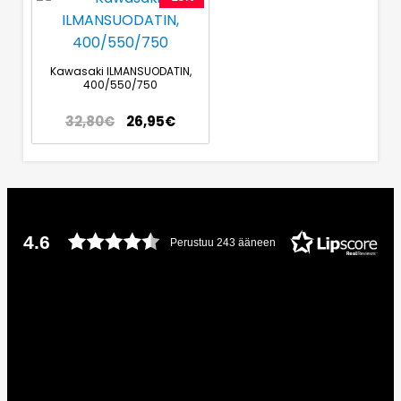
Kawasaki ILMANSUODATIN,
400/550/750
32,80
€
26,95
€
4.6
Perustuu 243 ääneen