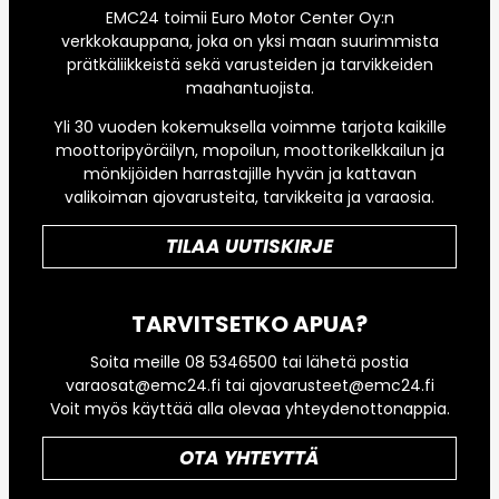
EMC24 toimii Euro Motor Center Oy:n
verkkokauppana, joka on yksi maan suurimmista
prätkäliikkeistä sekä varusteiden ja tarvikkeiden
maahantuojista.
Yli 30 vuoden kokemuksella voimme tarjota kaikille
moottoripyöräilyn, mopoilun, moottorikelkkailun ja
mönkijöiden harrastajille hyvän ja kattavan
valikoiman ajovarusteita, tarvikkeita ja varaosia.
TILAA UUTISKIRJE
TARVITSETKO APUA?
Soita meille 08 5346500 tai lähetä postia
varaosat@emc24.fi tai ajovarusteet@emc24.fi
Voit myös käyttää alla olevaa yhteydenottonappia.
OTA YHTEYTTÄ