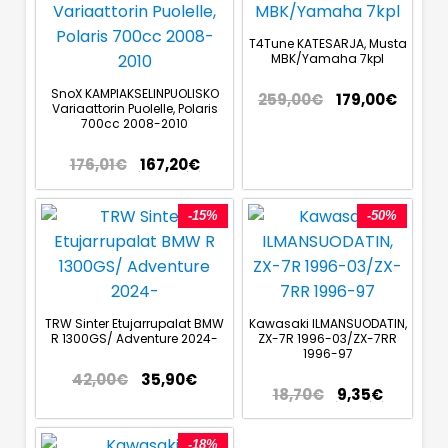
T4Tune KATESARJA, Musta
MBK/Yamaha 7kpl
SnoX KAMPIAKSELINPUOLISKO
259,00
€
179,00
€
Variaattorin Puolelle, Polaris
700cc 2008-2010
176,01
€
167,20
€
-15%
-50%
TRW Sinter Etujarrupalat BMW
Kawasaki ILMANSUODATIN,
R 1300GS/ Adventure 2024-
ZX-7R 1996-03/ZX-7RR
1996-97
42,00
€
35,90
€
18,70
€
9,35
€
-18%