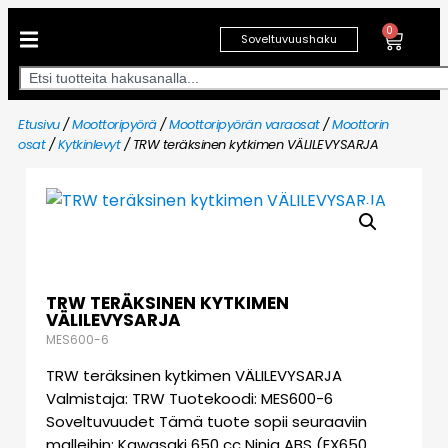
0
Soveltuvuushaku
Etusivu
/
Moottoripyörä
/
Moottoripyörän varaosat
/
Moottorin
osat
/
Kytkinlevyt
/ TRW teräksinen kytkimen VÄLILEVYSARJA
TRW TERÄKSINEN KYTKIMEN
VÄLILEVYSARJA
MES600-6
TRW teräksinen kytkimen VÄLILEVYSARJA
Valmistaja: TRW Tuotekoodi: MES600-6
Soveltuvuudet Tämä tuote sopii seuraaviin
malleihin: Kawasaki 650 cc Ninja ABS (EX650…